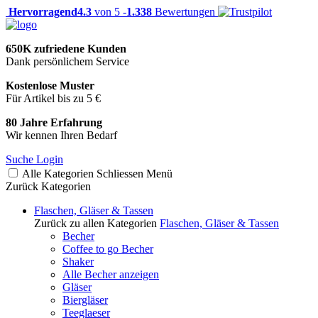
Hervorragend
4.3
von 5 -
1.338
Bewertungen
650K zufriedene Kunden
Dank persönlichem Service
Kostenlose Muster
Für Artikel bis zu 5 €
80 Jahre Erfahrung
Wir kennen Ihren Bedarf
Suche
Login
Alle Kategorien
Schliessen
Menü
Zurück
Kategorien
Flaschen, Gläser & Tassen
Zurück zu allen Kategorien
Flaschen, Gläser & Tassen
Becher
Coffee to go Becher
Shaker
Alle Becher anzeigen
Gläser
Biergläser
Teeglaeser