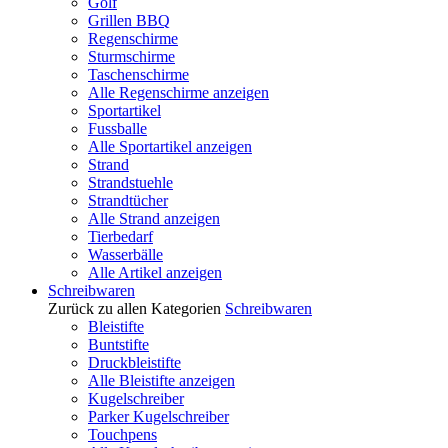
Golf
Grillen BBQ
Regenschirme
Sturmschirme
Taschenschirme
Alle Regenschirme anzeigen
Sportartikel
Fussballe
Alle Sportartikel anzeigen
Strand
Strandstuehle
Strandtücher
Alle Strand anzeigen
Tierbedarf
Wasserbälle
Alle Artikel anzeigen
Schreibwaren
Zurück zu allen Kategorien
Schreibwaren
Bleistifte
Buntstifte
Druckbleistifte
Alle Bleistifte anzeigen
Kugelschreiber
Parker Kugelschreiber
Touchpens