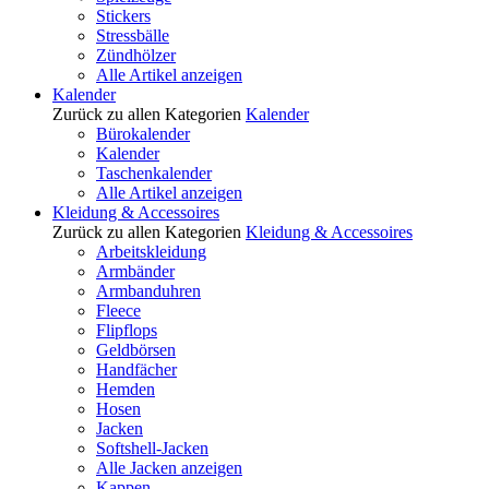
Stickers
Stressbälle
Zündhölzer
Alle Artikel anzeigen
Kalender
Zurück zu allen Kategorien
Kalender
Bürokalender
Kalender
Taschenkalender
Alle Artikel anzeigen
Kleidung & Accessoires
Zurück zu allen Kategorien
Kleidung & Accessoires
Arbeitskleidung
Armbänder
Armbanduhren
Fleece
Flipflops
Geldbörsen
Handfächer
Hemden
Hosen
Jacken
Softshell-Jacken
Alle Jacken anzeigen
Kappen