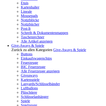
Etuis
Kartenhalter
Lineale
Mousepads
Notizblöcke
Notizbücher
Post-It
Schreib & Dokumentenmappen
Taschenrechner
Alle Artikel anzeigen
Give-Aways & Spiele
Zurück zu allen Kategorien
Give-Aways & Spiele
Buttons
Einkaufswagenchips
Feuerzeuge
BIC Feuerzeuge
Alle Feuerzeuge anzeigen
Giveaways
Kartenspiele
Lanyards/Schlüsselbänder
Luftballons
Plüschtiere
Schlüsselanhänger
Spiele
Spielzeuge