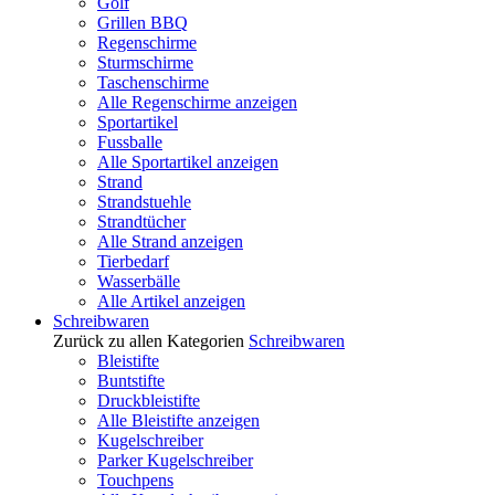
Golf
Grillen BBQ
Regenschirme
Sturmschirme
Taschenschirme
Alle Regenschirme anzeigen
Sportartikel
Fussballe
Alle Sportartikel anzeigen
Strand
Strandstuehle
Strandtücher
Alle Strand anzeigen
Tierbedarf
Wasserbälle
Alle Artikel anzeigen
Schreibwaren
Zurück zu allen Kategorien
Schreibwaren
Bleistifte
Buntstifte
Druckbleistifte
Alle Bleistifte anzeigen
Kugelschreiber
Parker Kugelschreiber
Touchpens