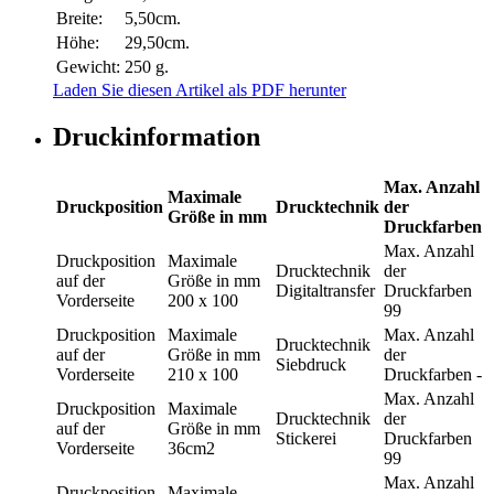
Breite:
5,50cm.
Höhe:
29,50cm.
Gewicht:
250 g.
Laden Sie diesen Artikel als PDF herunter
Druckinformation
Max. Anzahl
Maximale
Druckposition
Drucktechnik
der
Größe in mm
Druckfarben
Max. Anzahl
Druckposition
Maximale
Drucktechnik
der
auf der
Größe in mm
Digitaltransfer
Druckfarben
Vorderseite
200 x 100
99
Druckposition
Maximale
Max. Anzahl
Drucktechnik
auf der
Größe in mm
der
Siebdruck
Vorderseite
210 x 100
Druckfarben
-
Max. Anzahl
Druckposition
Maximale
Drucktechnik
der
auf der
Größe in mm
Stickerei
Druckfarben
Vorderseite
36cm2
99
Max. Anzahl
Druckposition
Maximale