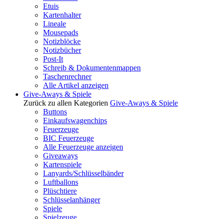
Etuis
Kartenhalter
Lineale
Mousepads
Notizblöcke
Notizbücher
Post-It
Schreib & Dokumentenmappen
Taschenrechner
Alle Artikel anzeigen
Give-Aways & Spiele
Zurück zu allen Kategorien
Give-Aways & Spiele
Buttons
Einkaufswagenchips
Feuerzeuge
BIC Feuerzeuge
Alle Feuerzeuge anzeigen
Giveaways
Kartenspiele
Lanyards/Schlüsselbänder
Luftballons
Plüschtiere
Schlüsselanhänger
Spiele
Spielzeuge