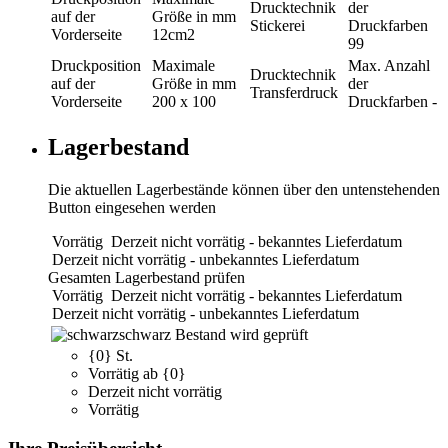
Drucktechnik
der
auf der
Größe in mm
Stickerei
Druckfarben
Vorderseite
12cm2
99
Druckposition
Maximale
Max. Anzahl
Drucktechnik
auf der
Größe in mm
der
Transferdruck
Vorderseite
200 x 100
Druckfarben
-
Lagerbestand
Die aktuellen Lagerbestände können über den untenstehenden
Button eingesehen werden
Vorrätig
Derzeit nicht vorrätig - bekanntes Lieferdatum
Derzeit nicht vorrätig - unbekanntes Lieferdatum
Gesamten Lagerbestand prüfen
Vorrätig
Derzeit nicht vorrätig - bekanntes Lieferdatum
Derzeit nicht vorrätig - unbekanntes Lieferdatum
schwarz
Bestand wird geprüft
{0} St.
Vorrätig ab {0}
Derzeit nicht vorrätig
Vorrätig