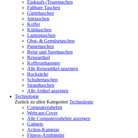
Einkaufs-/Tragetaschen
Faltbare Taschen
Gürteltaschen
Jutetaschen
Koffer
Kühltaschen
Laptoptaschen
Obst- & Gemüsetaschen
Papiertaschen
Reise und Sporttaschen
Reiseartikel
Kofferanhaenger
Alle Reiseartikel anzeigen
Rucksäcke
Schultertaschen
Strandtaschen
Alle Artikel anzeigen
Technologie
Zurück zu allen Kategorien
Technologie
Computerzubehör
Webcam-Cover
Alle Computerzubehör anzeigen
Gadgets
Action-Kameras
Fitness-Armbänder