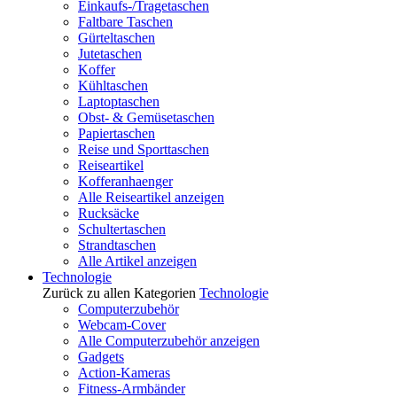
Einkaufs-/Tragetaschen
Faltbare Taschen
Gürteltaschen
Jutetaschen
Koffer
Kühltaschen
Laptoptaschen
Obst- & Gemüsetaschen
Papiertaschen
Reise und Sporttaschen
Reiseartikel
Kofferanhaenger
Alle Reiseartikel anzeigen
Rucksäcke
Schultertaschen
Strandtaschen
Alle Artikel anzeigen
Technologie
Zurück zu allen Kategorien
Technologie
Computerzubehör
Webcam-Cover
Alle Computerzubehör anzeigen
Gadgets
Action-Kameras
Fitness-Armbänder