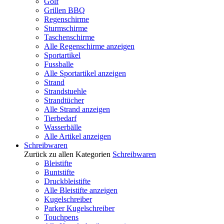
Golf
Grillen BBQ
Regenschirme
Sturmschirme
Taschenschirme
Alle Regenschirme anzeigen
Sportartikel
Fussballe
Alle Sportartikel anzeigen
Strand
Strandstuehle
Strandtücher
Alle Strand anzeigen
Tierbedarf
Wasserbälle
Alle Artikel anzeigen
Schreibwaren
Zurück zu allen Kategorien
Schreibwaren
Bleistifte
Buntstifte
Druckbleistifte
Alle Bleistifte anzeigen
Kugelschreiber
Parker Kugelschreiber
Touchpens