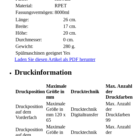
Material:
RPET
Fassungsvermögen:
8000ml
Länge:
26 cm.
Breite:
17 cm.
Höhe:
20 cm.
Durchmesser:
0 cm.
Gewicht:
280 g.
Spülmaschinen geeignet
Yes
Laden Sie diesen Artikel als PDF herunter
Druckinformation
Maximale
Max. Anzahl
Druckposition
Größe in
Drucktechnik
der
mm
Druckfarben
Maximale
Max. Anzahl
Druckposition
Größe in
Drucktechnik
der
auf dem
mm
120 x
Digitaltransfer
Druckfarben
Vorderfach
65
99
Maximale
Max. Anzahl
Druckposition
Größe in
Drucktechnik
der
auf dem