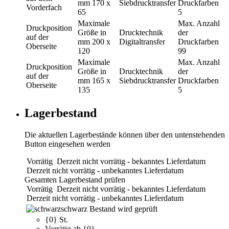
mm
170 x
Siebdrucktransfer
Druckfarben
Vorderfach
65
5
Maximale
Max. Anzahl
Druckposition
Größe in
Drucktechnik
der
auf der
mm
200 x
Digitaltransfer
Druckfarben
Oberseite
120
99
Maximale
Max. Anzahl
Druckposition
Größe in
Drucktechnik
der
auf der
mm
165 x
Siebdrucktransfer
Druckfarben
Oberseite
135
5
Lagerbestand
Die aktuellen Lagerbestände können über den untenstehenden
Button eingesehen werden
Vorrätig
Derzeit nicht vorrätig - bekanntes Lieferdatum
Derzeit nicht vorrätig - unbekanntes Lieferdatum
Gesamten Lagerbestand prüfen
Vorrätig
Derzeit nicht vorrätig - bekanntes Lieferdatum
Derzeit nicht vorrätig - unbekanntes Lieferdatum
schwarz
Bestand wird geprüft
{0} St.
Vorrätig ab {0}