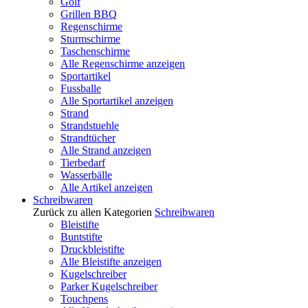
Golf
Grillen BBQ
Regenschirme
Sturmschirme
Taschenschirme
Alle Regenschirme anzeigen
Sportartikel
Fussballe
Alle Sportartikel anzeigen
Strand
Strandstuehle
Strandtücher
Alle Strand anzeigen
Tierbedarf
Wasserbälle
Alle Artikel anzeigen
Schreibwaren
Zurück zu allen Kategorien
Schreibwaren
Bleistifte
Buntstifte
Druckbleistifte
Alle Bleistifte anzeigen
Kugelschreiber
Parker Kugelschreiber
Touchpens