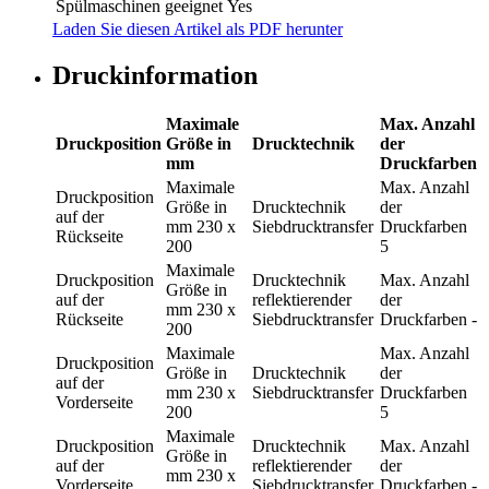
Spülmaschinen geeignet
Yes
Laden Sie diesen Artikel als PDF herunter
Druckinformation
Maximale
Max. Anzahl
Druckposition
Größe in
Drucktechnik
der
mm
Druckfarben
Maximale
Max. Anzahl
Druckposition
Größe in
Drucktechnik
der
auf der
mm
230 x
Siebdrucktransfer
Druckfarben
Rückseite
200
5
Maximale
Druckposition
Drucktechnik
Max. Anzahl
Größe in
auf der
reflektierender
der
mm
230 x
Rückseite
Siebdrucktransfer
Druckfarben
-
200
Maximale
Max. Anzahl
Druckposition
Größe in
Drucktechnik
der
auf der
mm
230 x
Siebdrucktransfer
Druckfarben
Vorderseite
200
5
Maximale
Druckposition
Drucktechnik
Max. Anzahl
Größe in
auf der
reflektierender
der
mm
230 x
Vorderseite
Siebdrucktransfer
Druckfarben
-