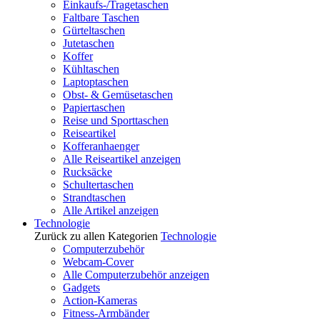
Einkaufs-/Tragetaschen
Faltbare Taschen
Gürteltaschen
Jutetaschen
Koffer
Kühltaschen
Laptoptaschen
Obst- & Gemüsetaschen
Papiertaschen
Reise und Sporttaschen
Reiseartikel
Kofferanhaenger
Alle Reiseartikel anzeigen
Rucksäcke
Schultertaschen
Strandtaschen
Alle Artikel anzeigen
Technologie
Zurück zu allen Kategorien
Technologie
Computerzubehör
Webcam-Cover
Alle Computerzubehör anzeigen
Gadgets
Action-Kameras
Fitness-Armbänder