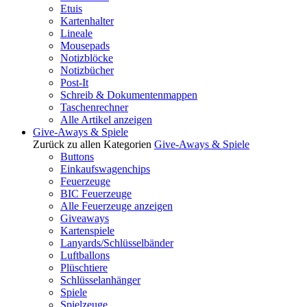
Etuis
Kartenhalter
Lineale
Mousepads
Notizblöcke
Notizbücher
Post-It
Schreib & Dokumentenmappen
Taschenrechner
Alle Artikel anzeigen
Give-Aways & Spiele
Zurück zu allen Kategorien
Give-Aways & Spiele
Buttons
Einkaufswagenchips
Feuerzeuge
BIC Feuerzeuge
Alle Feuerzeuge anzeigen
Giveaways
Kartenspiele
Lanyards/Schlüsselbänder
Luftballons
Plüschtiere
Schlüsselanhänger
Spiele
Spielzeuge