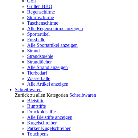
Golf
Grillen BBQ
Regenschirme
Sturmschirme
Taschenschirme
Alle Regenschirme anzeigen
Sportartikel
Fussballe
Alle Sportartikel anzeigen
Strand
Strandstuehle
Strandtücher
Alle Strand anzeigen
Tierbedarf
Wasserbälle
Alle Artikel anzeigen
Schreibwaren
Zurück zu allen Kategorien
Schreibwaren
Bleistifte
Buntstifte
Druckbleistifte
Alle Bleistifte anzeigen
Kugelschreiber
Parker Kugelschreiber
Touchpens