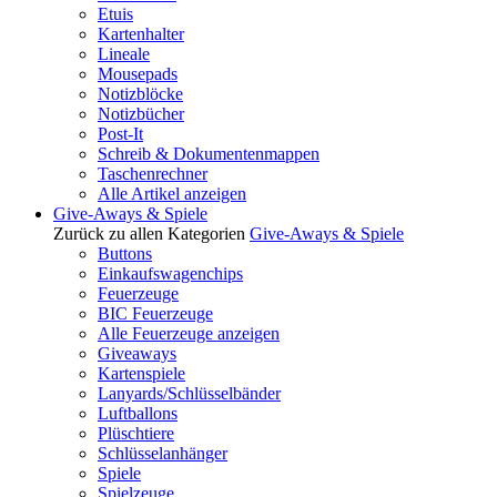
Etuis
Kartenhalter
Lineale
Mousepads
Notizblöcke
Notizbücher
Post-It
Schreib & Dokumentenmappen
Taschenrechner
Alle Artikel anzeigen
Give-Aways & Spiele
Zurück zu allen Kategorien
Give-Aways & Spiele
Buttons
Einkaufswagenchips
Feuerzeuge
BIC Feuerzeuge
Alle Feuerzeuge anzeigen
Giveaways
Kartenspiele
Lanyards/Schlüsselbänder
Luftballons
Plüschtiere
Schlüsselanhänger
Spiele
Spielzeuge