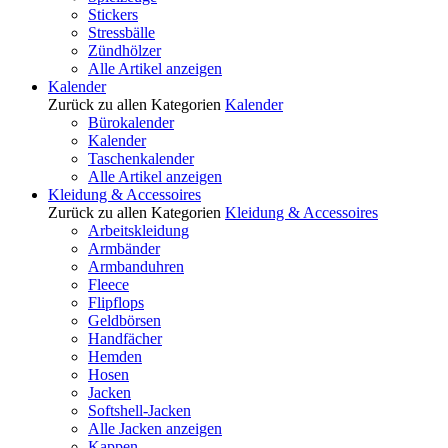
Stickers
Stressbälle
Zündhölzer
Alle Artikel anzeigen
Kalender
Zurück zu allen Kategorien
Kalender
Bürokalender
Kalender
Taschenkalender
Alle Artikel anzeigen
Kleidung & Accessoires
Zurück zu allen Kategorien
Kleidung & Accessoires
Arbeitskleidung
Armbänder
Armbanduhren
Fleece
Flipflops
Geldbörsen
Handfächer
Hemden
Hosen
Jacken
Softshell-Jacken
Alle Jacken anzeigen
Kappen