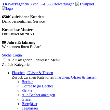
Hervorragend
4.3
von 5 -
1.338
Bewertungen
650K zufriedene Kunden
Dank persönlichem Service
Kostenlose Muster
Für Artikel bis zu 5 €
80 Jahre Erfahrung
Wir kennen Ihren Bedarf
Suche
Login
Alle Kategorien
Schliessen
Menü
Zurück
Kategorien
Flaschen, Gläser & Tassen
Zurück zu allen Kategorien
Flaschen, Gläser & Tassen
Becher
Coffee to go Becher
Shaker
Alle Becher anzeigen
Gläser
Biergläser
Teeglaeser