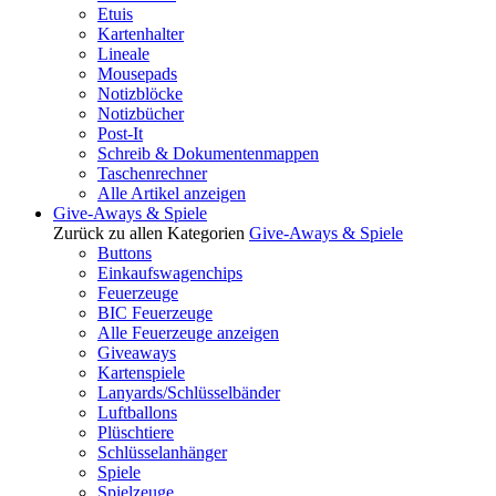
Etuis
Kartenhalter
Lineale
Mousepads
Notizblöcke
Notizbücher
Post-It
Schreib & Dokumentenmappen
Taschenrechner
Alle Artikel anzeigen
Give-Aways & Spiele
Zurück zu allen Kategorien
Give-Aways & Spiele
Buttons
Einkaufswagenchips
Feuerzeuge
BIC Feuerzeuge
Alle Feuerzeuge anzeigen
Giveaways
Kartenspiele
Lanyards/Schlüsselbänder
Luftballons
Plüschtiere
Schlüsselanhänger
Spiele
Spielzeuge