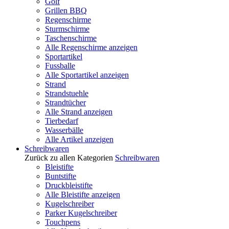
Golf
Grillen BBQ
Regenschirme
Sturmschirme
Taschenschirme
Alle Regenschirme anzeigen
Sportartikel
Fussballe
Alle Sportartikel anzeigen
Strand
Strandstuehle
Strandtücher
Alle Strand anzeigen
Tierbedarf
Wasserbälle
Alle Artikel anzeigen
Schreibwaren
Zurück zu allen Kategorien
Schreibwaren
Bleistifte
Buntstifte
Druckbleistifte
Alle Bleistifte anzeigen
Kugelschreiber
Parker Kugelschreiber
Touchpens