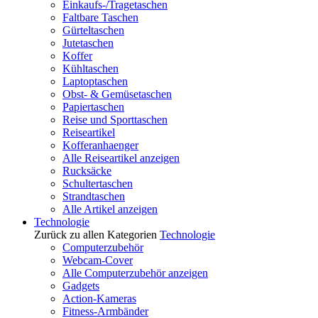
Einkaufs-/Tragetaschen
Faltbare Taschen
Gürteltaschen
Jutetaschen
Koffer
Kühltaschen
Laptoptaschen
Obst- & Gemüsetaschen
Papiertaschen
Reise und Sporttaschen
Reiseartikel
Kofferanhaenger
Alle Reiseartikel anzeigen
Rucksäcke
Schultertaschen
Strandtaschen
Alle Artikel anzeigen
Technologie
Zurück zu allen Kategorien
Technologie
Computerzubehör
Webcam-Cover
Alle Computerzubehör anzeigen
Gadgets
Action-Kameras
Fitness-Armbänder