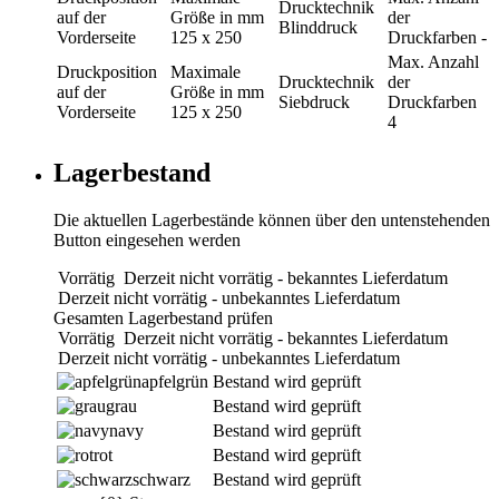
Drucktechnik
auf der
Größe in mm
der
Blinddruck
Vorderseite
125 x 250
Druckfarben
-
Max. Anzahl
Druckposition
Maximale
Drucktechnik
der
auf der
Größe in mm
Siebdruck
Druckfarben
Vorderseite
125 x 250
4
Lagerbestand
Die aktuellen Lagerbestände können über den untenstehenden
Button eingesehen werden
Vorrätig
Derzeit nicht vorrätig - bekanntes Lieferdatum
Derzeit nicht vorrätig - unbekanntes Lieferdatum
Gesamten Lagerbestand prüfen
Vorrätig
Derzeit nicht vorrätig - bekanntes Lieferdatum
Derzeit nicht vorrätig - unbekanntes Lieferdatum
apfelgrün
Bestand wird geprüft
grau
Bestand wird geprüft
navy
Bestand wird geprüft
rot
Bestand wird geprüft
schwarz
Bestand wird geprüft