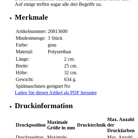
Auf einige treffen sogar alle drei Begriffe zu.
Merkmale
Artikelnummer:
20813600
Mindestmenge:
3 Stück
Farbe:
grau
Material:
Polyurethan
Länge:
2 cm.
Breite:
25 cm.
Höhe:
32 cm.
Gewicht:
634 g.
Spülmaschinen geeignet
No
Laden Sie diesen Artikel als PDF herunter
Druckinformation
Max. Anzahl
Maximale
Druckposition
Drucktechnik
der
Größe in mm
Druckfarben
Druckposition
Maximale
Max. Anzahl