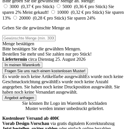
Bitte geben Sie die gewünschte Menge an.
Menge:
3000 (0,37 € pro Stück)
5000 (0,36 € pro Stück)
Sie
sparen 2%
Meist gekauft!
10000 (0,32 € pro Stück)
Sie sparen
13%
20000 (0,28 € pro Stück)
Sie sparen 24%
Geben Sie die gewünschte Menge an
Menge bestätigen
Bitte bestätigen Sie die gewählten Mengen.
Bestellen Sie
mehr und Sie zahlen nur
pro Stück!
Liefertermin
circa Dienstag 25. August 2026
In meinen Warenkorb
Fragen Sie uns nach einem kostenlosen Muster!
Es wurde noch keine Artikelfarbe ausgewählt
Es wurde noch keine
Geschmacksrichtung gewählt
Es wurde noch keine Anzahl
angegeben.
Sie haben noch keine Druckposition ausgewählt.
Sie
haben noch keine Versandart ausgewählt.
Angebot anfragen
Sie können Ihr Logo im Warenkorb hochladen
Muster werden immer unbedruckt geliefert.
Kostenloser Versand ab 400€
Vorab Design-Vorschau
via gratis digitalem Korrekturabzug
Jetzt bestellen, später zahlen
oder einfach online bezahlen