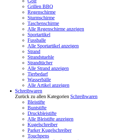
Golf
Grillen BBQ
Regenschirme
Sturmschirme
Taschenschirme
Alle Regenschirme anzeigen
Sportartikel
Fussballe
Alle Sportartikel anzeigen
Strand
Strandstuehle
Strandtücher
Alle Strand anzeigen
Tierbedarf
Wasserbälle
Alle Artikel anzeigen
Schreibwaren
Zurück zu allen Kategorien
Schreibwaren
Bleistifte
Buntstifte
Druckbleistifte
Alle Bleistifte anzeigen
Kugelschreiber
Parker Kugelschreiber
Touchpens