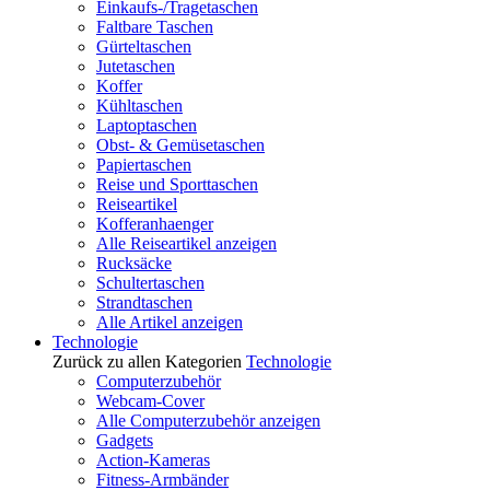
Einkaufs-/Tragetaschen
Faltbare Taschen
Gürteltaschen
Jutetaschen
Koffer
Kühltaschen
Laptoptaschen
Obst- & Gemüsetaschen
Papiertaschen
Reise und Sporttaschen
Reiseartikel
Kofferanhaenger
Alle Reiseartikel anzeigen
Rucksäcke
Schultertaschen
Strandtaschen
Alle Artikel anzeigen
Technologie
Zurück zu allen Kategorien
Technologie
Computerzubehör
Webcam-Cover
Alle Computerzubehör anzeigen
Gadgets
Action-Kameras
Fitness-Armbänder