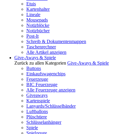
Etuis
Kartenhalter
Lineale
Mousepads
Notizblöcke
Notizbücher
Post-It
Schreib & Dokumentenmappen
Taschenrechner
Alle Artikel anzeigen
Give-Aways & Spiele
Zurück zu allen Kategorien
Give-Aways & Spiele
Buttons
Einkaufswagenchips
Feuerzeuge
BIC Feuerzeuge
Alle Feuerzeuge anzeigen
Giveaways
Kartenspiele
Lanyards/Schlüsselbänder
Luftballons
Plüschtiere
Schlüsselanhänger
Spiele
Spielzeuge