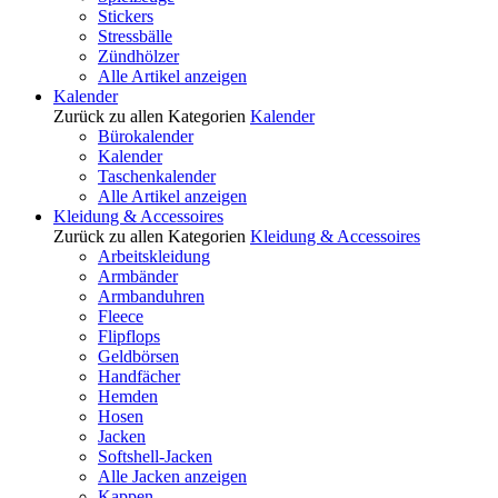
Stickers
Stressbälle
Zündhölzer
Alle Artikel anzeigen
Kalender
Zurück zu allen Kategorien
Kalender
Bürokalender
Kalender
Taschenkalender
Alle Artikel anzeigen
Kleidung & Accessoires
Zurück zu allen Kategorien
Kleidung & Accessoires
Arbeitskleidung
Armbänder
Armbanduhren
Fleece
Flipflops
Geldbörsen
Handfächer
Hemden
Hosen
Jacken
Softshell-Jacken
Alle Jacken anzeigen
Kappen