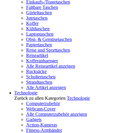
Einkaufs-/Tragetaschen
Faltbare Taschen
Gürteltaschen
Jutetaschen
Koffer
Kühltaschen
Laptoptaschen
Obst- & Gemüsetaschen
Papiertaschen
Reise und Sporttaschen
Reiseartikel
Kofferanhaenger
Alle Reiseartikel anzeigen
Rucksäcke
Schultertaschen
Strandtaschen
Alle Artikel anzeigen
Technologie
Zurück zu allen Kategorien
Technologie
Computerzubehör
Webcam-Cover
Alle Computerzubehör anzeigen
Gadgets
Action-Kameras
Fitness-Armbänder