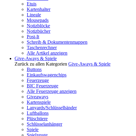
Etuis
Kartenhalter
Lineale
Mousepads
Notizblöcke
Notizbücher
Post-It
Schreib & Dokumentenmappen
Taschenrechner
Alle Artikel anzeigen
Give-Aways & Spiele
Zurück zu allen Kategorien
Give-Aways & Spiele
Buttons
Einkaufswagenchips
Feuerzeuge
BIC Feuerzeuge
Alle Feuerzeuge anzeigen
Giveaways
Kartenspiele
Lanyards/Schlüsselbänder
Luftballons
Plüschtiere
Schlüsselanhänger
Spiele
Spielzeuge