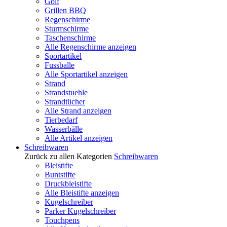
Golf
Grillen BBQ
Regenschirme
Sturmschirme
Taschenschirme
Alle Regenschirme anzeigen
Sportartikel
Fussballe
Alle Sportartikel anzeigen
Strand
Strandstuehle
Strandtücher
Alle Strand anzeigen
Tierbedarf
Wasserbälle
Alle Artikel anzeigen
Schreibwaren
Zurück zu allen Kategorien
Schreibwaren
Bleistifte
Buntstifte
Druckbleistifte
Alle Bleistifte anzeigen
Kugelschreiber
Parker Kugelschreiber
Touchpens