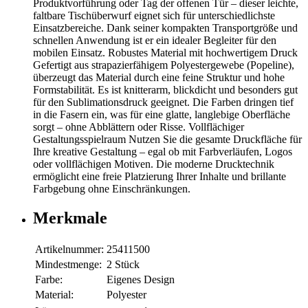
Produktvorführung oder Tag der offenen Tür – dieser leichte,
faltbare Tischüberwurf eignet sich für unterschiedlichste
Einsatzbereiche. Dank seiner kompakten Transportgröße und
schnellen Anwendung ist er ein idealer Begleiter für den
mobilen Einsatz. Robustes Material mit hochwertigem Druck
Gefertigt aus strapazierfähigem Polyestergewebe (Popeline),
überzeugt das Material durch eine feine Struktur und hohe
Formstabilität. Es ist knitterarm, blickdicht und besonders gut
für den Sublimationsdruck geeignet. Die Farben dringen tief
in die Fasern ein, was für eine glatte, langlebige Oberfläche
sorgt – ohne Abblättern oder Risse. Vollflächiger
Gestaltungsspielraum Nutzen Sie die gesamte Druckfläche für
Ihre kreative Gestaltung – egal ob mit Farbverläufen, Logos
oder vollflächigen Motiven. Die moderne Drucktechnik
ermöglicht eine freie Platzierung Ihrer Inhalte und brillante
Farbgebung ohne Einschränkungen.
Merkmale
Artikelnummer:
25411500
Mindestmenge:
2 Stück
Farbe:
Eigenes Design
Material:
Polyester