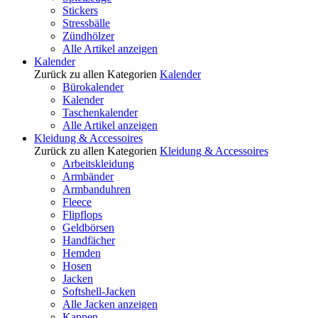
Stickers
Stressbälle
Zündhölzer
Alle Artikel anzeigen
Kalender
Zurück zu allen Kategorien
Kalender
Bürokalender
Kalender
Taschenkalender
Alle Artikel anzeigen
Kleidung & Accessoires
Zurück zu allen Kategorien
Kleidung & Accessoires
Arbeitskleidung
Armbänder
Armbanduhren
Fleece
Flipflops
Geldbörsen
Handfächer
Hemden
Hosen
Jacken
Softshell-Jacken
Alle Jacken anzeigen
Kappen