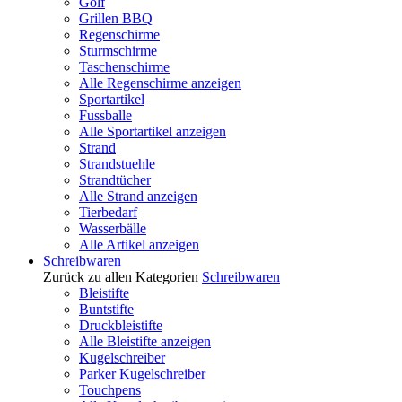
Golf
Grillen BBQ
Regenschirme
Sturmschirme
Taschenschirme
Alle Regenschirme anzeigen
Sportartikel
Fussballe
Alle Sportartikel anzeigen
Strand
Strandstuehle
Strandtücher
Alle Strand anzeigen
Tierbedarf
Wasserbälle
Alle Artikel anzeigen
Schreibwaren
Zurück zu allen Kategorien
Schreibwaren
Bleistifte
Buntstifte
Druckbleistifte
Alle Bleistifte anzeigen
Kugelschreiber
Parker Kugelschreiber
Touchpens