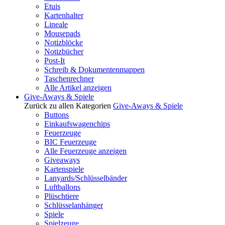
Etuis
Kartenhalter
Lineale
Mousepads
Notizblöcke
Notizbücher
Post-It
Schreib & Dokumentenmappen
Taschenrechner
Alle Artikel anzeigen
Give-Aways & Spiele
Zurück zu allen Kategorien
Give-Aways & Spiele
Buttons
Einkaufswagenchips
Feuerzeuge
BIC Feuerzeuge
Alle Feuerzeuge anzeigen
Giveaways
Kartenspiele
Lanyards/Schlüsselbänder
Luftballons
Plüschtiere
Schlüsselanhänger
Spiele
Spielzeuge