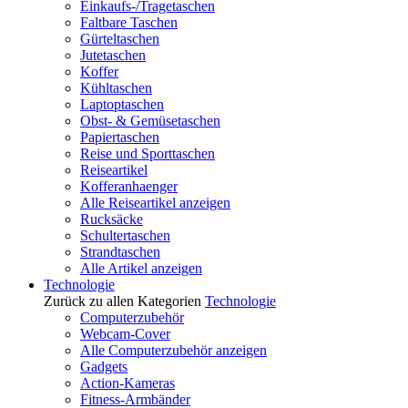
Einkaufs-/Tragetaschen
Faltbare Taschen
Gürteltaschen
Jutetaschen
Koffer
Kühltaschen
Laptoptaschen
Obst- & Gemüsetaschen
Papiertaschen
Reise und Sporttaschen
Reiseartikel
Kofferanhaenger
Alle Reiseartikel anzeigen
Rucksäcke
Schultertaschen
Strandtaschen
Alle Artikel anzeigen
Technologie
Zurück zu allen Kategorien
Technologie
Computerzubehör
Webcam-Cover
Alle Computerzubehör anzeigen
Gadgets
Action-Kameras
Fitness-Armbänder