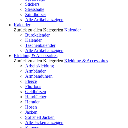
Stickers
Stressbälle
Zündhölzer
Alle Artikel anzeigen
Kalender
Zurück zu allen Kategorien
Kalender
Bürokalender
Kalender
Taschenkalender
Alle Artikel anzeigen
Kleidung & Accessoires
Zurück zu allen Kategorien
Kleidung & Accessoires
Arbeitskleidung
Armbänder
Armbanduhren
Fleece
Flipflops
Geldbörsen
Handfächer
Hemden
Hosen
Jacken
Softshell-Jacken
Alle Jacken anzeigen
Kappen