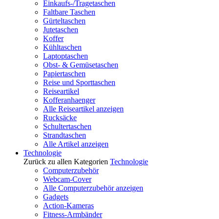
Einkaufs-/Tragetaschen
Faltbare Taschen
Gürteltaschen
Jutetaschen
Koffer
Kühltaschen
Laptoptaschen
Obst- & Gemüsetaschen
Papiertaschen
Reise und Sporttaschen
Reiseartikel
Kofferanhaenger
Alle Reiseartikel anzeigen
Rucksäcke
Schultertaschen
Strandtaschen
Alle Artikel anzeigen
Technologie
Zurück zu allen Kategorien
Technologie
Computerzubehör
Webcam-Cover
Alle Computerzubehör anzeigen
Gadgets
Action-Kameras
Fitness-Armbänder