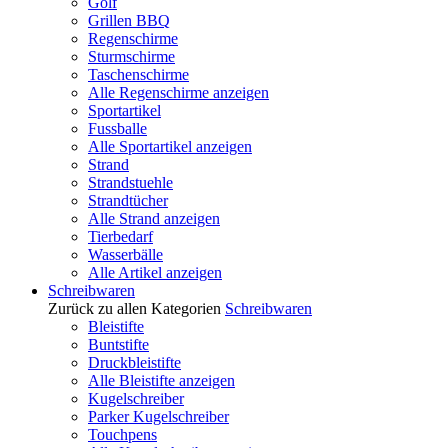
Golf
Grillen BBQ
Regenschirme
Sturmschirme
Taschenschirme
Alle Regenschirme anzeigen
Sportartikel
Fussballe
Alle Sportartikel anzeigen
Strand
Strandstuehle
Strandtücher
Alle Strand anzeigen
Tierbedarf
Wasserbälle
Alle Artikel anzeigen
Schreibwaren
Zurück zu allen Kategorien
Schreibwaren
Bleistifte
Buntstifte
Druckbleistifte
Alle Bleistifte anzeigen
Kugelschreiber
Parker Kugelschreiber
Touchpens