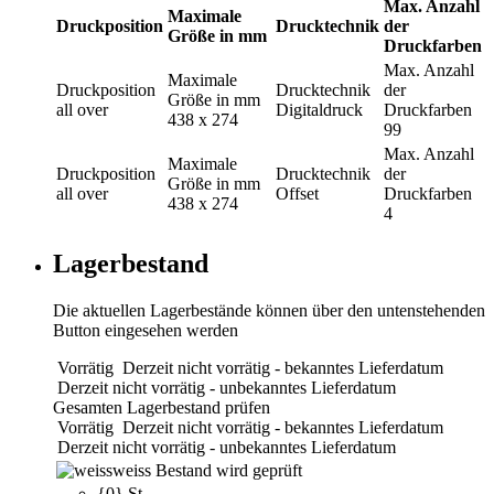
Max. Anzahl
Maximale
Druckposition
Drucktechnik
der
Größe in mm
Druckfarben
Max. Anzahl
Maximale
Druckposition
Drucktechnik
der
Größe in mm
all over
Digitaldruck
Druckfarben
438 x 274
99
Max. Anzahl
Maximale
Druckposition
Drucktechnik
der
Größe in mm
all over
Offset
Druckfarben
438 x 274
4
Lagerbestand
Die aktuellen Lagerbestände können über den untenstehenden
Button eingesehen werden
Vorrätig
Derzeit nicht vorrätig - bekanntes Lieferdatum
Derzeit nicht vorrätig - unbekanntes Lieferdatum
Gesamten Lagerbestand prüfen
Vorrätig
Derzeit nicht vorrätig - bekanntes Lieferdatum
Derzeit nicht vorrätig - unbekanntes Lieferdatum
weiss
Bestand wird geprüft
{0} St.