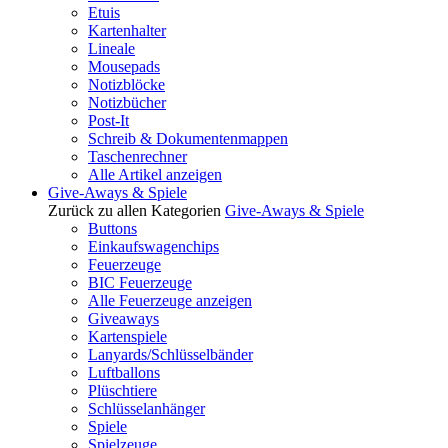
Etuis
Kartenhalter
Lineale
Mousepads
Notizblöcke
Notizbücher
Post-It
Schreib & Dokumentenmappen
Taschenrechner
Alle Artikel anzeigen
Give-Aways & Spiele
Zurück zu allen Kategorien
Give-Aways & Spiele
Buttons
Einkaufswagenchips
Feuerzeuge
BIC Feuerzeuge
Alle Feuerzeuge anzeigen
Giveaways
Kartenspiele
Lanyards/Schlüsselbänder
Luftballons
Plüschtiere
Schlüsselanhänger
Spiele
Spielzeuge