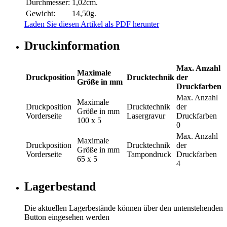
Durchmesser:
1,02cm.
Gewicht:
14,50g.
Laden Sie diesen Artikel als PDF herunter
Druckinformation
Max. Anzahl
Maximale
Druckposition
Drucktechnik
der
Größe in mm
Druckfarben
Max. Anzahl
Maximale
Druckposition
Drucktechnik
der
Größe in mm
Vorderseite
Lasergravur
Druckfarben
100 x 5
0
Max. Anzahl
Maximale
Druckposition
Drucktechnik
der
Größe in mm
Vorderseite
Tampondruck
Druckfarben
65 x 5
4
Lagerbestand
Die aktuellen Lagerbestände können über den untenstehenden
Button eingesehen werden