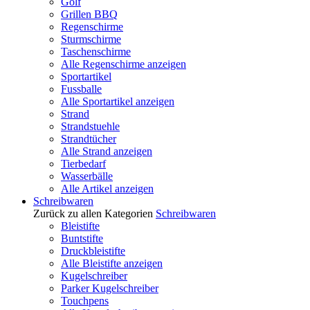
Golf
Grillen BBQ
Regenschirme
Sturmschirme
Taschenschirme
Alle Regenschirme anzeigen
Sportartikel
Fussballe
Alle Sportartikel anzeigen
Strand
Strandstuehle
Strandtücher
Alle Strand anzeigen
Tierbedarf
Wasserbälle
Alle Artikel anzeigen
Schreibwaren
Zurück zu allen Kategorien
Schreibwaren
Bleistifte
Buntstifte
Druckbleistifte
Alle Bleistifte anzeigen
Kugelschreiber
Parker Kugelschreiber
Touchpens