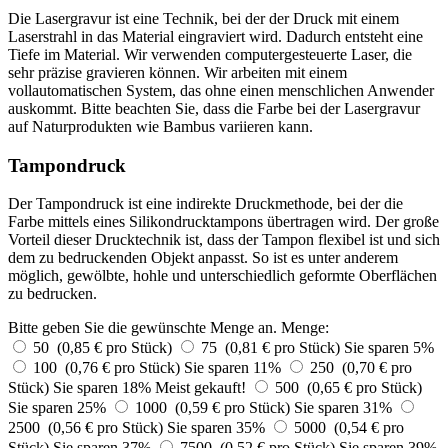
Die Lasergravur ist eine Technik, bei der der Druck mit einem
Laserstrahl in das Material eingraviert wird. Dadurch entsteht eine
Tiefe im Material. Wir verwenden computergesteuerte Laser, die
sehr präzise gravieren können. Wir arbeiten mit einem
vollautomatischen System, das ohne einen menschlichen Anwender
auskommt. Bitte beachten Sie, dass die Farbe bei der Lasergravur
auf Naturprodukten wie Bambus variieren kann.
Tampondruck
Der Tampondruck ist eine indirekte Druckmethode, bei der die
Farbe mittels eines Silikondrucktampons übertragen wird. Der große
Vorteil dieser Drucktechnik ist, dass der Tampon flexibel ist und sich
dem zu bedruckenden Objekt anpasst. So ist es unter anderem
möglich, gewölbte, hohle und unterschiedlich geformte Oberflächen
zu bedrucken.
Bitte geben Sie die gewünschte Menge an.
Menge:
50 (0,85 € pro Stück)
75 (0,81 € pro Stück)
Sie sparen 5%
100 (0,76 € pro Stück)
Sie sparen 11%
250 (0,70 € pro
Stück)
Sie sparen 18%
Meist gekauft!
500 (0,65 € pro Stück)
Sie sparen 25%
1000 (0,59 € pro Stück)
Sie sparen 31%
2500 (0,56 € pro Stück)
Sie sparen 35%
5000 (0,54 € pro
Stück)
Sie sparen 37%
7500 (0,52 € pro Stück)
Sie sparen 39%