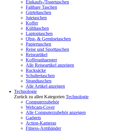
Einkaufs-/Tragetaschen
Faltbare Taschen
Gürteltaschen
Jutetaschen
Koffer
Kühltaschen
Laptoptaschen
Obst- & Gemüsetaschen
Papiertaschen
Reise und Sporttaschen
Reiseartikel
Kofferanhaenger
Alle Reiseartikel anzeigen
Rucksäcke
Schultertaschen
Strandtaschen
Alle Artikel anzeigen
Technologie
Zurück zu allen Kategorien
Technologie
Computerzubehör
Webcam-Cover
Alle Computerzubehör anzeigen
Gadgets
Action-Kameras
Fitness-Armbänder