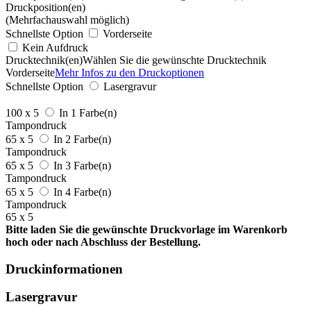
Druckposition(en)
(Mehrfachauswahl möglich)
Schnellste Option
Vorderseite
Kein Aufdruck
Drucktechnik(en)
Wählen Sie die gewünschte Drucktechnik
Vorderseite
Mehr Infos zu den Druckoptionen
Schnellste Option
Lasergravur
100 x 5
In 1 Farbe(n)
Tampondruck
65 x 5
In 2 Farbe(n)
Tampondruck
65 x 5
In 3 Farbe(n)
Tampondruck
65 x 5
In 4 Farbe(n)
Tampondruck
65 x 5
Bitte laden Sie die gewünschte Druckvorlage im Warenkorb
hoch oder nach Abschluss der Bestellung.
Druckinformationen
Lasergravur