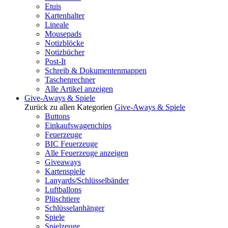
Etuis
Kartenhalter
Lineale
Mousepads
Notizblöcke
Notizbücher
Post-It
Schreib & Dokumentenmappen
Taschenrechner
Alle Artikel anzeigen
Give-Aways & Spiele
Zurück zu allen Kategorien
Give-Aways & Spiele
Buttons
Einkaufswagenchips
Feuerzeuge
BIC Feuerzeuge
Alle Feuerzeuge anzeigen
Giveaways
Kartenspiele
Lanyards/Schlüsselbänder
Luftballons
Plüschtiere
Schlüsselanhänger
Spiele
Spielzeuge