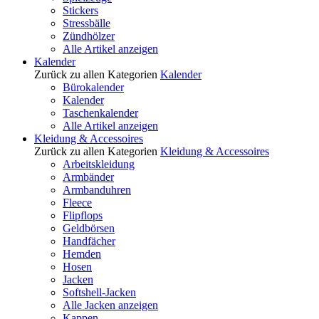
Stickers
Stressbälle
Zündhölzer
Alle Artikel anzeigen
Kalender
Zurück zu allen Kategorien
Kalender
Bürokalender
Kalender
Taschenkalender
Alle Artikel anzeigen
Kleidung & Accessoires
Zurück zu allen Kategorien
Kleidung & Accessoires
Arbeitskleidung
Armbänder
Armbanduhren
Fleece
Flipflops
Geldbörsen
Handfächer
Hemden
Hosen
Jacken
Softshell-Jacken
Alle Jacken anzeigen
Kappen