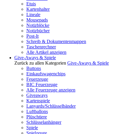
Etuis
Kartenhalter
Lineale
Mousepads
Notizblöcke
Notizbücher
Post-It
Schreib & Dokumentenmappen
Taschenrechner
Alle Artikel anzeigen
Give-Aways & Spiele
Zurück zu allen Kategorien
Give-Aways & Spiele
Buttons
Einkaufswagenchips
Feuerzeuge
BIC Feuerzeuge
Alle Feuerzeuge anzeigen
Giveaways
Kartenspiele
Lanyards/Schlüsselbänder
Luftballons
Plüschtiere
Schlüsselanhänger
Spiele
Spielzeuge