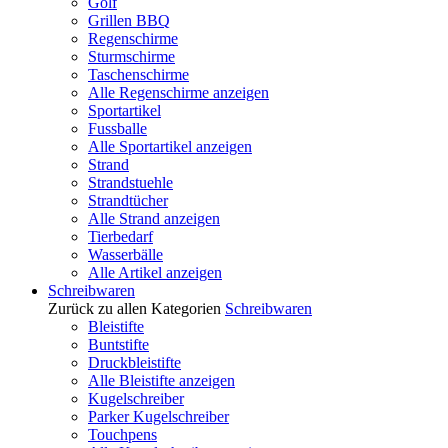
Golf
Grillen BBQ
Regenschirme
Sturmschirme
Taschenschirme
Alle Regenschirme anzeigen
Sportartikel
Fussballe
Alle Sportartikel anzeigen
Strand
Strandstuehle
Strandtücher
Alle Strand anzeigen
Tierbedarf
Wasserbälle
Alle Artikel anzeigen
Schreibwaren
Zurück zu allen Kategorien
Schreibwaren
Bleistifte
Buntstifte
Druckbleistifte
Alle Bleistifte anzeigen
Kugelschreiber
Parker Kugelschreiber
Touchpens