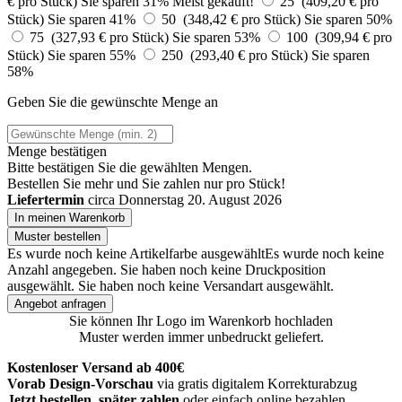
€ pro Stück)
Sie sparen 31%
Meist gekauft!
25 (409,20 € pro
Stück)
Sie sparen 41%
50 (348,42 € pro Stück)
Sie sparen 50%
75 (327,93 € pro Stück)
Sie sparen 53%
100 (309,94 € pro
Stück)
Sie sparen 55%
250 (293,40 € pro Stück)
Sie sparen
58%
Geben Sie die gewünschte Menge an
Menge bestätigen
Bitte bestätigen Sie die gewählten Mengen.
Bestellen Sie
mehr und Sie zahlen nur
pro Stück!
Liefertermin
circa Donnerstag 20. August 2026
In meinen Warenkorb
Muster bestellen
Es wurde noch keine Artikelfarbe ausgewählt
Es wurde noch keine
Anzahl angegeben.
Sie haben noch keine Druckposition
ausgewählt.
Sie haben noch keine Versandart ausgewählt.
Angebot anfragen
Sie können Ihr Logo im Warenkorb hochladen
Muster werden immer unbedruckt geliefert.
Kostenloser Versand ab 400€
Vorab Design-Vorschau
via gratis digitalem Korrekturabzug
Jetzt bestellen, später zahlen
oder einfach online bezahlen