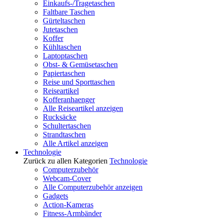
Einkaufs-/Tragetaschen
Faltbare Taschen
Gürteltaschen
Jutetaschen
Koffer
Kühltaschen
Laptoptaschen
Obst- & Gemüsetaschen
Papiertaschen
Reise und Sporttaschen
Reiseartikel
Kofferanhaenger
Alle Reiseartikel anzeigen
Rucksäcke
Schultertaschen
Strandtaschen
Alle Artikel anzeigen
Technologie
Zurück zu allen Kategorien
Technologie
Computerzubehör
Webcam-Cover
Alle Computerzubehör anzeigen
Gadgets
Action-Kameras
Fitness-Armbänder