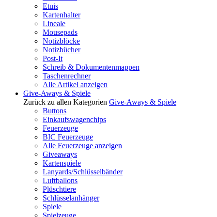
Etuis
Kartenhalter
Lineale
Mousepads
Notizblöcke
Notizbücher
Post-It
Schreib & Dokumentenmappen
Taschenrechner
Alle Artikel anzeigen
Give-Aways & Spiele
Zurück zu allen Kategorien
Give-Aways & Spiele
Buttons
Einkaufswagenchips
Feuerzeuge
BIC Feuerzeuge
Alle Feuerzeuge anzeigen
Giveaways
Kartenspiele
Lanyards/Schlüsselbänder
Luftballons
Plüschtiere
Schlüsselanhänger
Spiele
Spielzeuge