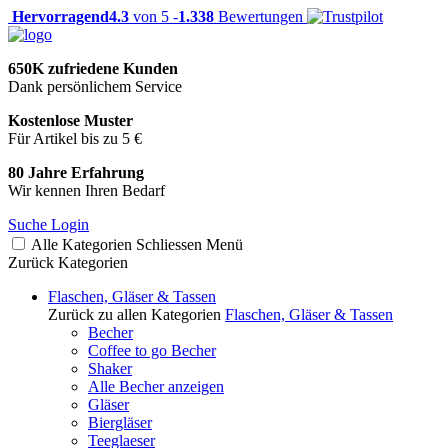
Hervorragend
4.3
von 5 -
1.338
Bewertungen
650K zufriedene Kunden
Dank persönlichem Service
Kostenlose Muster
Für Artikel bis zu 5 €
80 Jahre Erfahrung
Wir kennen Ihren Bedarf
Suche
Login
Alle Kategorien
Schliessen
Menü
Zurück
Kategorien
Flaschen, Gläser & Tassen
Zurück zu allen Kategorien
Flaschen, Gläser & Tassen
Becher
Coffee to go Becher
Shaker
Alle Becher anzeigen
Gläser
Biergläser
Teeglaeser