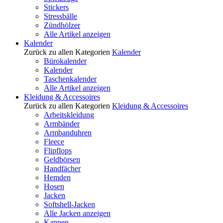
Stickers
Stressbälle
Zündhölzer
Alle Artikel anzeigen
Kalender
Zurück zu allen Kategorien
Kalender
Bürokalender
Kalender
Taschenkalender
Alle Artikel anzeigen
Kleidung & Accessoires
Zurück zu allen Kategorien
Kleidung & Accessoires
Arbeitskleidung
Armbänder
Armbanduhren
Fleece
Flipflops
Geldbörsen
Handfächer
Hemden
Hosen
Jacken
Softshell-Jacken
Alle Jacken anzeigen
Kappen