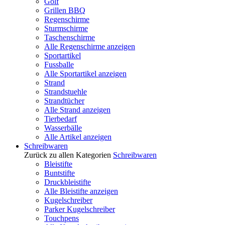
Golf
Grillen BBQ
Regenschirme
Sturmschirme
Taschenschirme
Alle Regenschirme anzeigen
Sportartikel
Fussballe
Alle Sportartikel anzeigen
Strand
Strandstuehle
Strandtücher
Alle Strand anzeigen
Tierbedarf
Wasserbälle
Alle Artikel anzeigen
Schreibwaren
Zurück zu allen Kategorien
Schreibwaren
Bleistifte
Buntstifte
Druckbleistifte
Alle Bleistifte anzeigen
Kugelschreiber
Parker Kugelschreiber
Touchpens