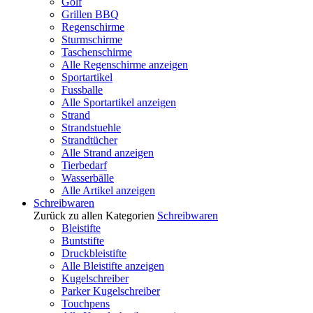
Golf
Grillen BBQ
Regenschirme
Sturmschirme
Taschenschirme
Alle Regenschirme anzeigen
Sportartikel
Fussballe
Alle Sportartikel anzeigen
Strand
Strandstuehle
Strandtücher
Alle Strand anzeigen
Tierbedarf
Wasserbälle
Alle Artikel anzeigen
Schreibwaren
Zurück zu allen Kategorien
Schreibwaren
Bleistifte
Buntstifte
Druckbleistifte
Alle Bleistifte anzeigen
Kugelschreiber
Parker Kugelschreiber
Touchpens