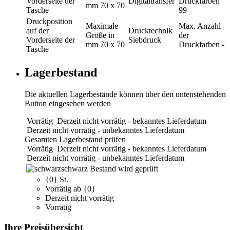
Vorderseite der
Digitaltransfer
Druckfarben
mm
70 x 70
Tasche
99
Druckposition
Maximale
Max. Anzahl
auf der
Drucktechnik
Größe in
der
Vorderseite der
Siebdruck
mm
70 x 70
Druckfarben
-
Tasche
Lagerbestand
Die aktuellen Lagerbestände können über den untenstehenden
Button eingesehen werden
Vorrätig
Derzeit nicht vorrätig - bekanntes Lieferdatum
Derzeit nicht vorrätig - unbekanntes Lieferdatum
Gesamten Lagerbestand prüfen
Vorrätig
Derzeit nicht vorrätig - bekanntes Lieferdatum
Derzeit nicht vorrätig - unbekanntes Lieferdatum
schwarz
Bestand wird geprüft
{0} St.
Vorrätig ab {0}
Derzeit nicht vorrätig
Vorrätig
Ihre Preisübersicht