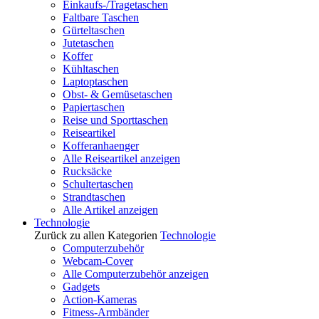
Einkaufs-/Tragetaschen
Faltbare Taschen
Gürteltaschen
Jutetaschen
Koffer
Kühltaschen
Laptoptaschen
Obst- & Gemüsetaschen
Papiertaschen
Reise und Sporttaschen
Reiseartikel
Kofferanhaenger
Alle Reiseartikel anzeigen
Rucksäcke
Schultertaschen
Strandtaschen
Alle Artikel anzeigen
Technologie
Zurück zu allen Kategorien
Technologie
Computerzubehör
Webcam-Cover
Alle Computerzubehör anzeigen
Gadgets
Action-Kameras
Fitness-Armbänder