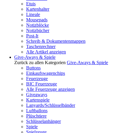
Etuis
Kartenhalter
Lineale
Mousepads
Notizblöcke
Notizbücher
Post-It
Schreib & Dokumentenmappen
Taschenrechner
Alle Artikel anzeigen
Give-Aways & Spiele
Zurück zu allen Kategorien
Give-Aways & Spiele
Buttons
Einkaufswagenchips
Feuerzeuge
BIC Feuerzeuge
Alle Feuerzeuge anzeigen
Giveaways
Kartenspiele
Lanyards/Schlüsselbänder
Luftballons
Plüschtiere
Schlüsselanhänger
Spiele
Spielzeuge