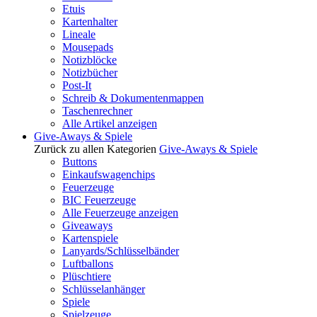
Etuis
Kartenhalter
Lineale
Mousepads
Notizblöcke
Notizbücher
Post-It
Schreib & Dokumentenmappen
Taschenrechner
Alle Artikel anzeigen
Give-Aways & Spiele
Zurück zu allen Kategorien
Give-Aways & Spiele
Buttons
Einkaufswagenchips
Feuerzeuge
BIC Feuerzeuge
Alle Feuerzeuge anzeigen
Giveaways
Kartenspiele
Lanyards/Schlüsselbänder
Luftballons
Plüschtiere
Schlüsselanhänger
Spiele
Spielzeuge