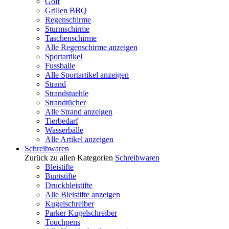
Golf
Grillen BBQ
Regenschirme
Sturmschirme
Taschenschirme
Alle Regenschirme anzeigen
Sportartikel
Fussballe
Alle Sportartikel anzeigen
Strand
Strandstuehle
Strandtücher
Alle Strand anzeigen
Tierbedarf
Wasserbälle
Alle Artikel anzeigen
Schreibwaren
Zurück zu allen Kategorien
Schreibwaren
Bleistifte
Buntstifte
Druckbleistifte
Alle Bleistifte anzeigen
Kugelschreiber
Parker Kugelschreiber
Touchpens