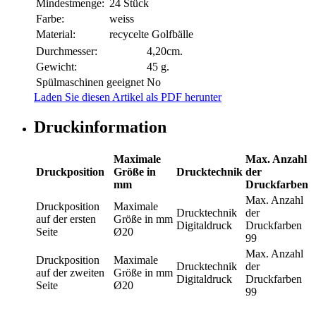
Mindestmenge:
24 Stück
Farbe:
weiss
Material:
recycelte Golfbälle
Durchmesser:
4,20cm.
Gewicht:
45 g.
Spülmaschinen geeignet
No
Laden Sie diesen Artikel als PDF herunter
Druckinformation
Maximale
Max. Anzahl
Druckposition
Größe in
Drucktechnik
der
mm
Druckfarben
Max. Anzahl
Druckposition
Maximale
Drucktechnik
der
auf der ersten
Größe in mm
Digitaldruck
Druckfarben
Seite
Ø20
99
Max. Anzahl
Druckposition
Maximale
Drucktechnik
der
auf der zweiten
Größe in mm
Digitaldruck
Druckfarben
Seite
Ø20
99