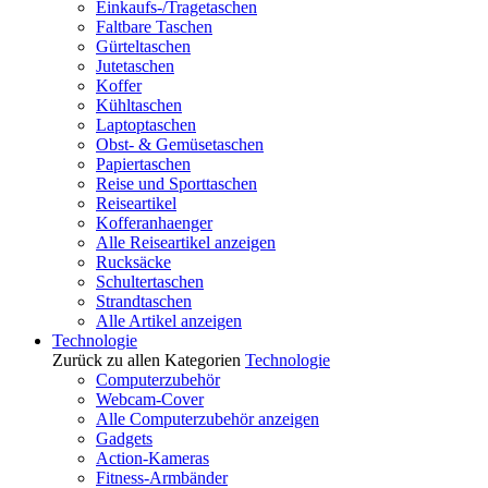
Einkaufs-/Tragetaschen
Faltbare Taschen
Gürteltaschen
Jutetaschen
Koffer
Kühltaschen
Laptoptaschen
Obst- & Gemüsetaschen
Papiertaschen
Reise und Sporttaschen
Reiseartikel
Kofferanhaenger
Alle Reiseartikel anzeigen
Rucksäcke
Schultertaschen
Strandtaschen
Alle Artikel anzeigen
Technologie
Zurück zu allen Kategorien
Technologie
Computerzubehör
Webcam-Cover
Alle Computerzubehör anzeigen
Gadgets
Action-Kameras
Fitness-Armbänder