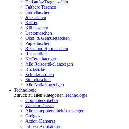
Einkaufs-/Tragetaschen
Faltbare Taschen
Gürteltaschen
Jutetaschen
Koffer
Kühltaschen
Laptoptaschen
Obst- & Gemüsetaschen
Papiertaschen
Reise und Sporttaschen
Reiseartikel
Kofferanhaenger
Alle Reiseartikel anzeigen
Rucksäcke
Schultertaschen
Strandtaschen
Alle Artikel anzeigen
Technologie
Zurück zu allen Kategorien
Technologie
Computerzubehör
Webcam-Cover
Alle Computerzubehör anzeigen
Gadgets
Action-Kameras
Fitness-Armbänder