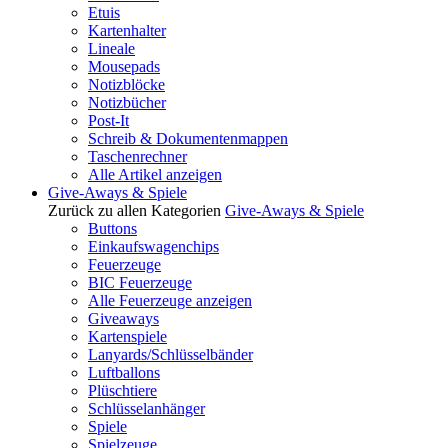
Etuis
Kartenhalter
Lineale
Mousepads
Notizblöcke
Notizbücher
Post-It
Schreib & Dokumentenmappen
Taschenrechner
Alle Artikel anzeigen
Give-Aways & Spiele
Zurück zu allen Kategorien
Give-Aways & Spiele
Buttons
Einkaufswagenchips
Feuerzeuge
BIC Feuerzeuge
Alle Feuerzeuge anzeigen
Giveaways
Kartenspiele
Lanyards/Schlüsselbänder
Luftballons
Plüschtiere
Schlüsselanhänger
Spiele
Spielzeuge