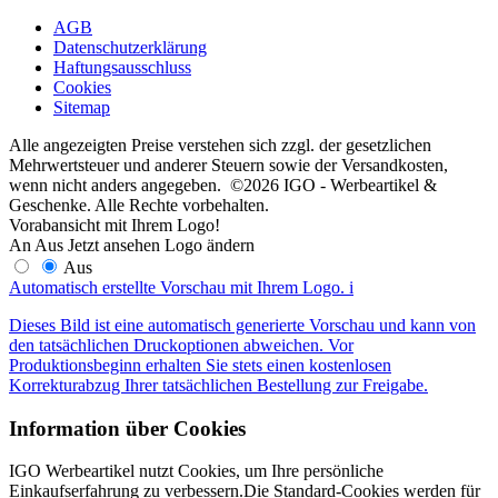
AGB
Datenschutzerklärung
Haftungsausschluss
Cookies
Sitemap
Alle angezeigten Preise verstehen sich zzgl. der gesetzlichen
Mehrwertsteuer und anderer Steuern sowie der Versandkosten,
wenn nicht anders angegeben. ©2026 IGO - Werbeartikel &
Geschenke. Alle Rechte vorbehalten.
Vorabansicht mit Ihrem Logo!
An
Aus
Jetzt ansehen
Logo ändern
Aus
Automatisch erstellte Vorschau mit Ihrem Logo.
i
Dieses Bild ist eine automatisch generierte Vorschau und kann von
den tatsächlichen Druckoptionen abweichen. Vor
Produktionsbeginn erhalten Sie stets einen kostenlosen
Korrekturabzug Ihrer tatsächlichen Bestellung zur Freigabe.
Information über Cookies
IGO Werbeartikel nutzt Cookies, um Ihre persönliche
Einkaufserfahrung zu verbessern.Die Standard-Cookies werden für