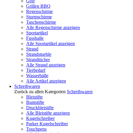
Golf
Grillen BBQ
Regenschirme
Sturmschirme
Taschenschirme
Alle Regenschirme anzeigen
Sportartikel
Fussballe
Alle Sportartikel anzeigen
Strand
Strandstuehle
Strandtücher
Alle Strand anzeigen
Tierbedarf
Wasserbälle
Alle Artikel anzeigen
Schreibwaren
Zurück zu allen Kategorien
Schreibwaren
Bleistifte
Buntstifte
Druckbleistifte
Alle Bleistifte anzeigen
Kugelschreiber
Parker Kugelschreiber
Touchpens