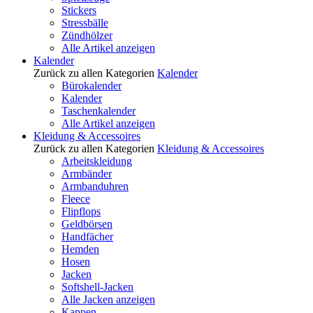
Stickers
Stressbälle
Zündhölzer
Alle Artikel anzeigen
Kalender
Zurück zu allen Kategorien
Kalender
Bürokalender
Kalender
Taschenkalender
Alle Artikel anzeigen
Kleidung & Accessoires
Zurück zu allen Kategorien
Kleidung & Accessoires
Arbeitskleidung
Armbänder
Armbanduhren
Fleece
Flipflops
Geldbörsen
Handfächer
Hemden
Hosen
Jacken
Softshell-Jacken
Alle Jacken anzeigen
Kappen