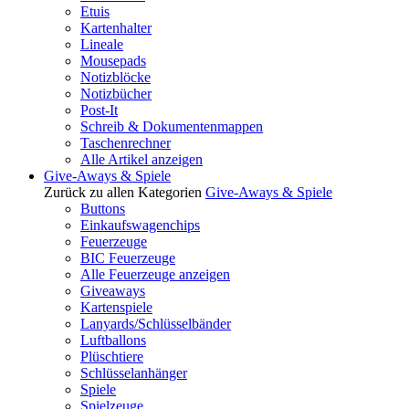
Etuis
Kartenhalter
Lineale
Mousepads
Notizblöcke
Notizbücher
Post-It
Schreib & Dokumentenmappen
Taschenrechner
Alle Artikel anzeigen
Give-Aways & Spiele
Zurück zu allen Kategorien
Give-Aways & Spiele
Buttons
Einkaufswagenchips
Feuerzeuge
BIC Feuerzeuge
Alle Feuerzeuge anzeigen
Giveaways
Kartenspiele
Lanyards/Schlüsselbänder
Luftballons
Plüschtiere
Schlüsselanhänger
Spiele
Spielzeuge