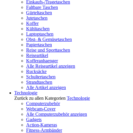
Einkaufs-/Tragetaschen
Faltbare Taschen
Gürteltaschen
Jutetaschen
Koffer
Kühltaschen
Laptoptaschen
Obst- & Gemüsetaschen
Papiertaschen
Reise und Sporttaschen
Reiseartikel
Kofferanhaenger
Alle Reiseartikel anzeigen
Rucksäcke
Schultertaschen
Strandtaschen
Alle Artikel anzeigen
Technologie
Zurück zu allen Kategorien
Technologie
Computerzubehör
Webcam-Cover
Alle Computerzubehör anzeigen
Gadgets
Action-Kameras
Fitness-Armbänder