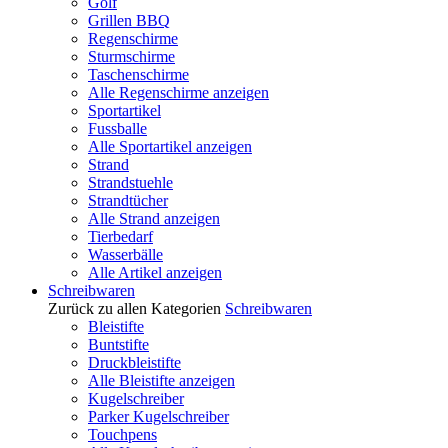
Golf
Grillen BBQ
Regenschirme
Sturmschirme
Taschenschirme
Alle Regenschirme anzeigen
Sportartikel
Fussballe
Alle Sportartikel anzeigen
Strand
Strandstuehle
Strandtücher
Alle Strand anzeigen
Tierbedarf
Wasserbälle
Alle Artikel anzeigen
Schreibwaren
Zurück zu allen Kategorien
Schreibwaren
Bleistifte
Buntstifte
Druckbleistifte
Alle Bleistifte anzeigen
Kugelschreiber
Parker Kugelschreiber
Touchpens