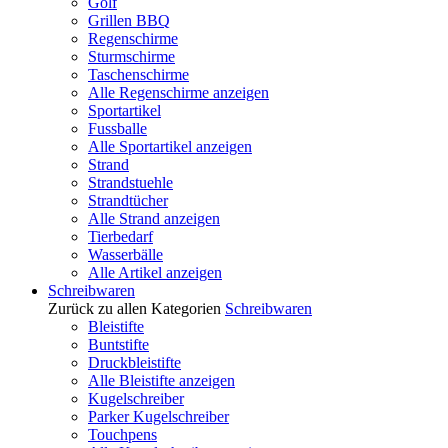
Golf
Grillen BBQ
Regenschirme
Sturmschirme
Taschenschirme
Alle Regenschirme anzeigen
Sportartikel
Fussballe
Alle Sportartikel anzeigen
Strand
Strandstuehle
Strandtücher
Alle Strand anzeigen
Tierbedarf
Wasserbälle
Alle Artikel anzeigen
Schreibwaren
Zurück zu allen Kategorien
Schreibwaren
Bleistifte
Buntstifte
Druckbleistifte
Alle Bleistifte anzeigen
Kugelschreiber
Parker Kugelschreiber
Touchpens