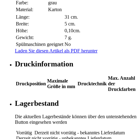
Farbe:
grau
Material:
Karton
Länge:
31 cm.
Breite:
5 cm.
Höhe:
0,10cm.
Gewicht:
7 g.
Spülmaschinen geeignet
No
Laden Sie diesen Artikel als PDF herunter
Druckinformation
Max. Anzahl
Maximale
Druckposition
Drucktechnik
der
Größe in mm
Druckfarben
Lagerbestand
Die aktuellen Lagerbestände können über den untenstehenden
Button eingesehen werden
Vorrätig
Derzeit nicht vorrätig - bekanntes Lieferdatum
Derzeit nicht vorrätig - unbekanntes Lieferdatum