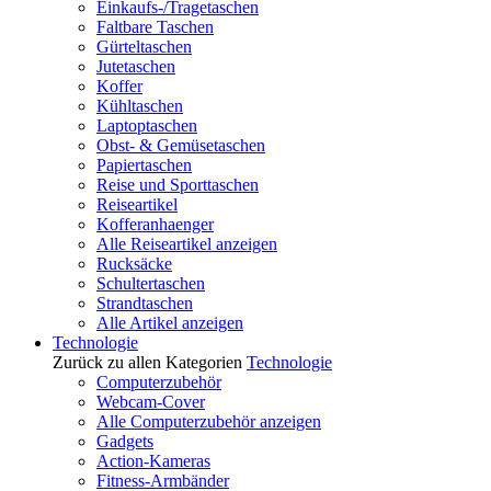
Einkaufs-/Tragetaschen
Faltbare Taschen
Gürteltaschen
Jutetaschen
Koffer
Kühltaschen
Laptoptaschen
Obst- & Gemüsetaschen
Papiertaschen
Reise und Sporttaschen
Reiseartikel
Kofferanhaenger
Alle Reiseartikel anzeigen
Rucksäcke
Schultertaschen
Strandtaschen
Alle Artikel anzeigen
Technologie
Zurück zu allen Kategorien
Technologie
Computerzubehör
Webcam-Cover
Alle Computerzubehör anzeigen
Gadgets
Action-Kameras
Fitness-Armbänder