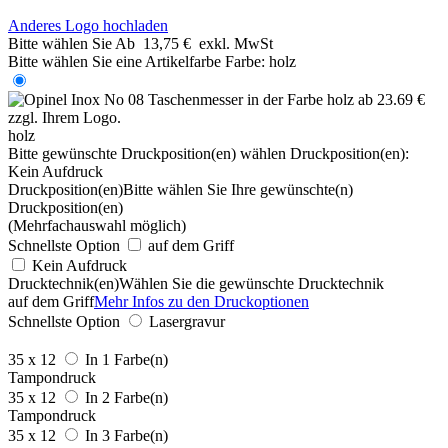
Anderes Logo hochladen
Bitte wählen Sie
Ab
13,75 €
exkl. MwSt
Bitte wählen Sie eine Artikelfarbe
Farbe:
holz
holz
Bitte gewünschte Druckposition(en) wählen
Druckposition(en):
Kein Aufdruck
Druckposition(en)
Bitte wählen Sie Ihre gewünschte(n)
Druckposition(en)
(Mehrfachauswahl möglich)
Schnellste Option
auf dem Griff
Kein Aufdruck
Drucktechnik(en)
Wählen Sie die gewünschte Drucktechnik
auf dem Griff
Mehr Infos zu den Druckoptionen
Schnellste Option
Lasergravur
35 x 12
In 1 Farbe(n)
Tampondruck
35 x 12
In 2 Farbe(n)
Tampondruck
35 x 12
In 3 Farbe(n)