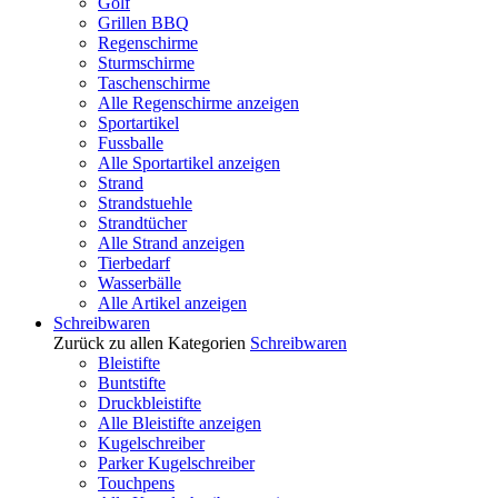
Golf
Grillen BBQ
Regenschirme
Sturmschirme
Taschenschirme
Alle Regenschirme anzeigen
Sportartikel
Fussballe
Alle Sportartikel anzeigen
Strand
Strandstuehle
Strandtücher
Alle Strand anzeigen
Tierbedarf
Wasserbälle
Alle Artikel anzeigen
Schreibwaren
Zurück zu allen Kategorien
Schreibwaren
Bleistifte
Buntstifte
Druckbleistifte
Alle Bleistifte anzeigen
Kugelschreiber
Parker Kugelschreiber
Touchpens