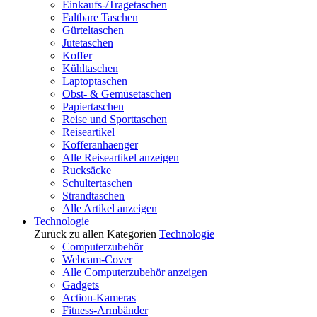
Einkaufs-/Tragetaschen
Faltbare Taschen
Gürteltaschen
Jutetaschen
Koffer
Kühltaschen
Laptoptaschen
Obst- & Gemüsetaschen
Papiertaschen
Reise und Sporttaschen
Reiseartikel
Kofferanhaenger
Alle Reiseartikel anzeigen
Rucksäcke
Schultertaschen
Strandtaschen
Alle Artikel anzeigen
Technologie
Zurück zu allen Kategorien
Technologie
Computerzubehör
Webcam-Cover
Alle Computerzubehör anzeigen
Gadgets
Action-Kameras
Fitness-Armbänder