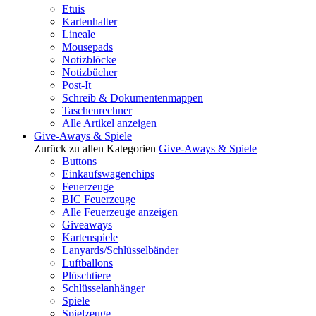
Etuis
Kartenhalter
Lineale
Mousepads
Notizblöcke
Notizbücher
Post-It
Schreib & Dokumentenmappen
Taschenrechner
Alle Artikel anzeigen
Give-Aways & Spiele
Zurück zu allen Kategorien
Give-Aways & Spiele
Buttons
Einkaufswagenchips
Feuerzeuge
BIC Feuerzeuge
Alle Feuerzeuge anzeigen
Giveaways
Kartenspiele
Lanyards/Schlüsselbänder
Luftballons
Plüschtiere
Schlüsselanhänger
Spiele
Spielzeuge