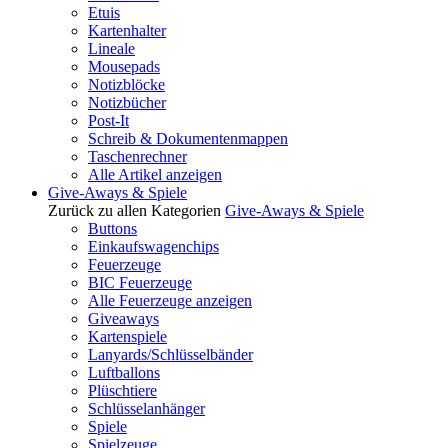
Etuis
Kartenhalter
Lineale
Mousepads
Notizblöcke
Notizbücher
Post-It
Schreib & Dokumentenmappen
Taschenrechner
Alle Artikel anzeigen
Give-Aways & Spiele
Zurück zu allen Kategorien
Give-Aways & Spiele
Buttons
Einkaufswagenchips
Feuerzeuge
BIC Feuerzeuge
Alle Feuerzeuge anzeigen
Giveaways
Kartenspiele
Lanyards/Schlüsselbänder
Luftballons
Plüschtiere
Schlüsselanhänger
Spiele
Spielzeuge