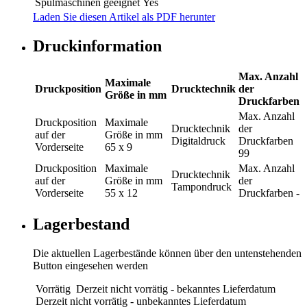
Spülmaschinen geeignet
Yes
Laden Sie diesen Artikel als PDF herunter
Druckinformation
Max. Anzahl
Maximale
Druckposition
Drucktechnik
der
Größe in mm
Druckfarben
Max. Anzahl
Druckposition
Maximale
Drucktechnik
der
auf der
Größe in mm
Digitaldruck
Druckfarben
Vorderseite
65 x 9
99
Druckposition
Maximale
Max. Anzahl
Drucktechnik
auf der
Größe in mm
der
Tampondruck
Vorderseite
55 x 12
Druckfarben
-
Lagerbestand
Die aktuellen Lagerbestände können über den untenstehenden
Button eingesehen werden
Vorrätig
Derzeit nicht vorrätig - bekanntes Lieferdatum
Derzeit nicht vorrätig - unbekanntes Lieferdatum