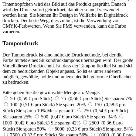
Tintentröpfchen wird das Bild auf das Produkt gesprüht. Danach
wird der Druck sofort getrocknet, damit er schnell verwendet
werden kann. Sie können Ihr Design in Vollfarbe im Digitaldruck
drucken. Der beste Weg, dies zu tun, ist die Verwendung von
CMYK-Farbwerten. Wenn Sie PMS verwenden, kann die Farbe
variieren.
Tampondruck
Der Tampondruck ist eine indirekte Druckmethode, bei der die
Farbe mittels eines Silikondrucktampons übertragen wird. Der große
Vorteil dieser Drucktechnik ist, dass der Tampon flexibel ist und sich
dem zu bedruckenden Objekt anpasst. So ist es unter anderem
möglich, gewölbte, hohle und unterschiedlich geformte Oberflächen
zu bedrucken.
Bitte geben Sie die gewünschte Menge an.
Menge:
50 (0,59 € pro Stück)
75 (0,66 € pro Stück)
Sie sparen 7%
100 (0,51 € pro Stück)
Sie sparen 20%
150 (0,58 € pro
Stück)
Sie sparen 19%
Meist gekauft!
250 (0,54 € pro Stück)
Sie sparen 25%
500 (0,47 € pro Stück)
Sie sparen 34%
1000 (0,42 € pro Stück)
Sie sparen 42%
2500 (0,36 € pro
Stück)
Sie sparen 50%
5000 (0,33 € pro Stück)
Sie sparen 54%
7500 (0,32 € pro Stück)
Sie sparen 56%
10000 (0,30 € pro