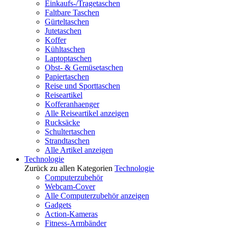
Einkaufs-/Tragetaschen
Faltbare Taschen
Gürteltaschen
Jutetaschen
Koffer
Kühltaschen
Laptoptaschen
Obst- & Gemüsetaschen
Papiertaschen
Reise und Sporttaschen
Reiseartikel
Kofferanhaenger
Alle Reiseartikel anzeigen
Rucksäcke
Schultertaschen
Strandtaschen
Alle Artikel anzeigen
Technologie
Zurück zu allen Kategorien
Technologie
Computerzubehör
Webcam-Cover
Alle Computerzubehör anzeigen
Gadgets
Action-Kameras
Fitness-Armbänder