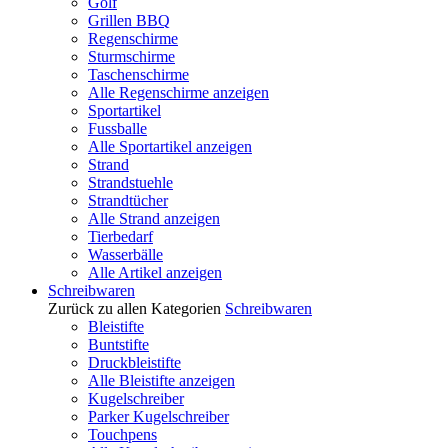
Golf
Grillen BBQ
Regenschirme
Sturmschirme
Taschenschirme
Alle Regenschirme anzeigen
Sportartikel
Fussballe
Alle Sportartikel anzeigen
Strand
Strandstuehle
Strandtücher
Alle Strand anzeigen
Tierbedarf
Wasserbälle
Alle Artikel anzeigen
Schreibwaren
Zurück zu allen Kategorien
Schreibwaren
Bleistifte
Buntstifte
Druckbleistifte
Alle Bleistifte anzeigen
Kugelschreiber
Parker Kugelschreiber
Touchpens