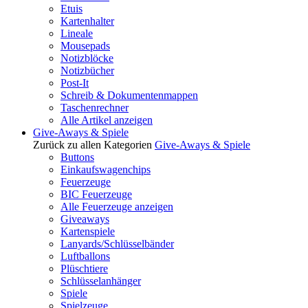
Etuis
Kartenhalter
Lineale
Mousepads
Notizblöcke
Notizbücher
Post-It
Schreib & Dokumentenmappen
Taschenrechner
Alle Artikel anzeigen
Give-Aways & Spiele
Zurück zu allen Kategorien
Give-Aways & Spiele
Buttons
Einkaufswagenchips
Feuerzeuge
BIC Feuerzeuge
Alle Feuerzeuge anzeigen
Giveaways
Kartenspiele
Lanyards/Schlüsselbänder
Luftballons
Plüschtiere
Schlüsselanhänger
Spiele
Spielzeuge