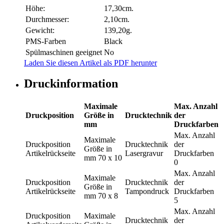
Höhe:
17,30cm.
Durchmesser:
2,10cm.
Gewicht:
139,20g.
PMS-Farben
Black
Spülmaschinen geeignet
No
Laden Sie diesen Artikel als PDF herunter
Druckinformation
Maximale
Max. Anzahl
Druckposition
Größe in
Drucktechnik
der
mm
Druckfarben
Max. Anzahl
Maximale
Druckposition
Drucktechnik
der
Größe in
Artikelrückseite
Lasergravur
Druckfarben
mm
70 x 10
0
Max. Anzahl
Maximale
Druckposition
Drucktechnik
der
Größe in
Artikelrückseite
Tampondruck
Druckfarben
mm
70 x 8
5
Max. Anzahl
Druckposition
Maximale
Drucktechnik
der