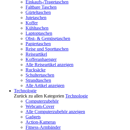
Einkaufs-/Tragetaschen
Faltbare Taschen
Gürteltaschen
Jutetaschen
Koffer
Kühltaschen
Laptoptaschen
Obst- & Gemüsetaschen
Papiertaschen
Reise und Sporttaschen
Reiseartikel
Kofferanhaenger
Alle Reiseartikel anzeigen
Rucksäcke
Schultertaschen
Strandtaschen
Alle Artikel anzeigen
Technologie
Zurück zu allen Kategorien
Technologie
Computerzubehör
Webcam-Cover
Alle Computerzubehör anzeigen
Gadgets
Action-Kameras
Fitness-Armbänder