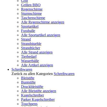
Golf
Grillen BBQ
Regenschirme
Sturmschirme
Taschenschirme
Alle Regenschirme anzeigen
Sportartikel
Fussballe
Alle Sportartikel anzeigen
Strand
Strandstuehle
Strandtücher
Alle Strand anzeigen
Tierbedarf
Wasserbälle
Alle Artikel anzeigen
Schreibwaren
Zurück zu allen Kategorien
Schreibwaren
Bleistifte
Buntstifte
Druckbleistifte
Alle Bleistifte anzeigen
Kugelschreiber
Parker Kugelschreiber
Touchpens