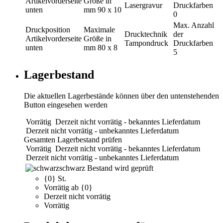
Artikelvorderseite
Größe in
Lasergravur
Druckfarben
unten
mm
90 x 10
0
Max. Anzahl
Druckposition
Maximale
Drucktechnik
der
Artikelvorderseite
Größe in
Tampondruck
Druckfarben
unten
mm
80 x 8
5
Lagerbestand
Die aktuellen Lagerbestände können über den untenstehenden
Button eingesehen werden
Vorrätig
Derzeit nicht vorrätig - bekanntes Lieferdatum
Derzeit nicht vorrätig - unbekanntes Lieferdatum
Gesamten Lagerbestand prüfen
Vorrätig
Derzeit nicht vorrätig - bekanntes Lieferdatum
Derzeit nicht vorrätig - unbekanntes Lieferdatum
schwarz
Bestand wird geprüft
{0} St.
Vorrätig ab {0}
Derzeit nicht vorrätig
Vorrätig