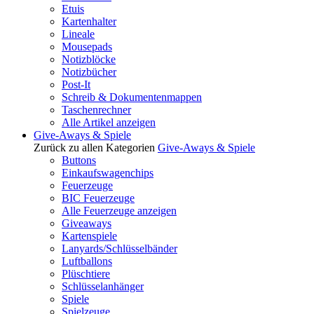
Etuis
Kartenhalter
Lineale
Mousepads
Notizblöcke
Notizbücher
Post-It
Schreib & Dokumentenmappen
Taschenrechner
Alle Artikel anzeigen
Give-Aways & Spiele
Zurück zu allen Kategorien
Give-Aways & Spiele
Buttons
Einkaufswagenchips
Feuerzeuge
BIC Feuerzeuge
Alle Feuerzeuge anzeigen
Giveaways
Kartenspiele
Lanyards/Schlüsselbänder
Luftballons
Plüschtiere
Schlüsselanhänger
Spiele
Spielzeuge