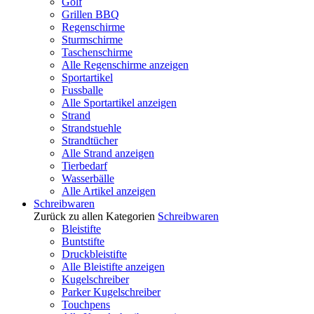
Golf
Grillen BBQ
Regenschirme
Sturmschirme
Taschenschirme
Alle Regenschirme anzeigen
Sportartikel
Fussballe
Alle Sportartikel anzeigen
Strand
Strandstuehle
Strandtücher
Alle Strand anzeigen
Tierbedarf
Wasserbälle
Alle Artikel anzeigen
Schreibwaren
Zurück zu allen Kategorien
Schreibwaren
Bleistifte
Buntstifte
Druckbleistifte
Alle Bleistifte anzeigen
Kugelschreiber
Parker Kugelschreiber
Touchpens