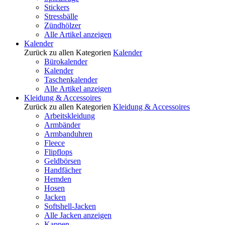
Stickers
Stressbälle
Zündhölzer
Alle Artikel anzeigen
Kalender
Zurück zu allen Kategorien
Kalender
Bürokalender
Kalender
Taschenkalender
Alle Artikel anzeigen
Kleidung & Accessoires
Zurück zu allen Kategorien
Kleidung & Accessoires
Arbeitskleidung
Armbänder
Armbanduhren
Fleece
Flipflops
Geldbörsen
Handfächer
Hemden
Hosen
Jacken
Softshell-Jacken
Alle Jacken anzeigen
Kappen