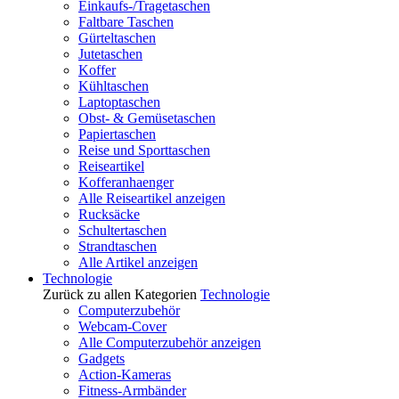
Einkaufs-/Tragetaschen
Faltbare Taschen
Gürteltaschen
Jutetaschen
Koffer
Kühltaschen
Laptoptaschen
Obst- & Gemüsetaschen
Papiertaschen
Reise und Sporttaschen
Reiseartikel
Kofferanhaenger
Alle Reiseartikel anzeigen
Rucksäcke
Schultertaschen
Strandtaschen
Alle Artikel anzeigen
Technologie
Zurück zu allen Kategorien
Technologie
Computerzubehör
Webcam-Cover
Alle Computerzubehör anzeigen
Gadgets
Action-Kameras
Fitness-Armbänder