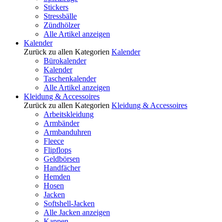
Stickers
Stressbälle
Zündhölzer
Alle Artikel anzeigen
Kalender
Zurück zu allen Kategorien
Kalender
Bürokalender
Kalender
Taschenkalender
Alle Artikel anzeigen
Kleidung & Accessoires
Zurück zu allen Kategorien
Kleidung & Accessoires
Arbeitskleidung
Armbänder
Armbanduhren
Fleece
Flipflops
Geldbörsen
Handfächer
Hemden
Hosen
Jacken
Softshell-Jacken
Alle Jacken anzeigen
Kappen