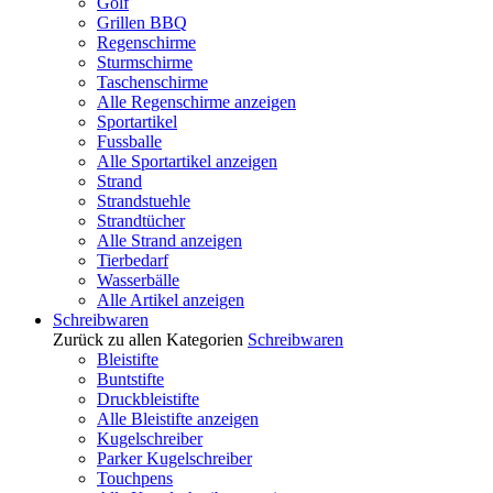
Golf
Grillen BBQ
Regenschirme
Sturmschirme
Taschenschirme
Alle Regenschirme anzeigen
Sportartikel
Fussballe
Alle Sportartikel anzeigen
Strand
Strandstuehle
Strandtücher
Alle Strand anzeigen
Tierbedarf
Wasserbälle
Alle Artikel anzeigen
Schreibwaren
Zurück zu allen Kategorien
Schreibwaren
Bleistifte
Buntstifte
Druckbleistifte
Alle Bleistifte anzeigen
Kugelschreiber
Parker Kugelschreiber
Touchpens