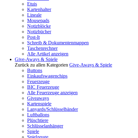
Etuis
Kartenhalter
Lineale
Mousepads
Notizblöcke
Notizbücher
Post-It
Schreib & Dokumentenmappen
Taschenrechner
Alle Artikel anzeigen
Give-Aways & Spiele
Zurück zu allen Kategorien
Give-Aways & Spiele
Buttons
Einkaufswagenchips
Feuerzeuge
BIC Feuerzeuge
Alle Feuerzeuge anzeigen
Giveaways
Kartenspiele
Lanyards/Schlüsselbänder
Luftballons
Plüschtiere
Schlüsselanhänger
Spiele
Spielzeuge