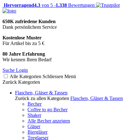
Hervorragend
4.3
von 5 -
1.338
Bewertungen
650K zufriedene Kunden
Dank persönlichem Service
Kostenlose Muster
Für Artikel bis zu 5 €
80 Jahre Erfahrung
Wir kennen Ihren Bedarf
Suche
Login
Alle Kategorien
Schliessen
Menü
Zurück
Kategorien
Flaschen, Gläser & Tassen
Zurück zu allen Kategorien
Flaschen, Gläser & Tassen
Becher
Coffee to go Becher
Shaker
Alle Becher anzeigen
Gläser
Biergläser
Teeglaeser