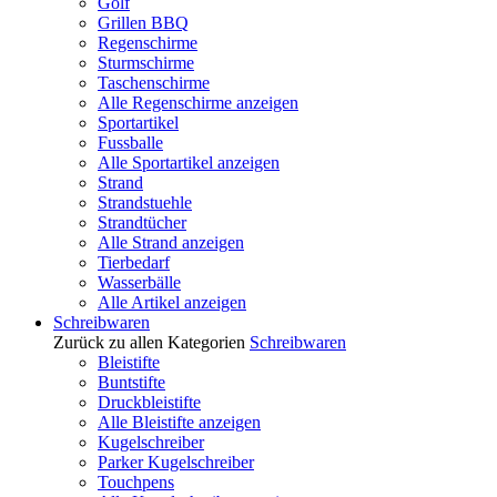
Golf
Grillen BBQ
Regenschirme
Sturmschirme
Taschenschirme
Alle Regenschirme anzeigen
Sportartikel
Fussballe
Alle Sportartikel anzeigen
Strand
Strandstuehle
Strandtücher
Alle Strand anzeigen
Tierbedarf
Wasserbälle
Alle Artikel anzeigen
Schreibwaren
Zurück zu allen Kategorien
Schreibwaren
Bleistifte
Buntstifte
Druckbleistifte
Alle Bleistifte anzeigen
Kugelschreiber
Parker Kugelschreiber
Touchpens