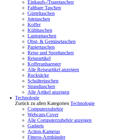
Einkaufs-/Tragetaschen
Faltbare Taschen
Gürteltaschen
Jutetaschen
Koffer
Kühltaschen
Laptoptaschen
Obst- & Gemüsetaschen
Papiertaschen
Reise und Sporttaschen
Reiseartikel
Kofferanhaenger
Alle Reiseartikel anzeigen
Rucksäcke
Schultertaschen
Strandtaschen
Alle Artikel anzeigen
Technologie
Zurück zu allen Kategorien
Technologie
Computerzubehör
Webcam-Cover
Alle Computerzubehör anzeigen
Gadgets
Action-Kameras
Fitness-Armbänder