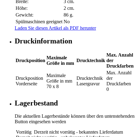
Breite:
3 cm.
Höhe:
2 cm.
Gewicht:
86 g.
Spülmaschinen geeignet
No
Laden Sie diesen Artikel als PDF herunter
Druckinformation
Max. Anzahl
Maximale
Druckposition
Drucktechnik
der
Größe in mm
Druckfarben
Max. Anzahl
Maximale
Druckposition
Drucktechnik
der
Größe in mm
Vorderseite
Lasergravur
Druckfarben
70 x 8
0
Lagerbestand
Die aktuellen Lagerbestände können über den untenstehenden
Button eingesehen werden
Vorrätig
Derzeit nicht vorrätig - bekanntes Lieferdatum