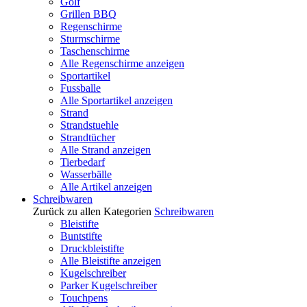
Golf
Grillen BBQ
Regenschirme
Sturmschirme
Taschenschirme
Alle Regenschirme anzeigen
Sportartikel
Fussballe
Alle Sportartikel anzeigen
Strand
Strandstuehle
Strandtücher
Alle Strand anzeigen
Tierbedarf
Wasserbälle
Alle Artikel anzeigen
Schreibwaren
Zurück zu allen Kategorien
Schreibwaren
Bleistifte
Buntstifte
Druckbleistifte
Alle Bleistifte anzeigen
Kugelschreiber
Parker Kugelschreiber
Touchpens