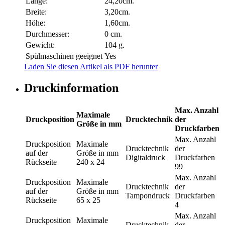
Länge:
24,20cm.
Breite:
3,20cm.
Höhe:
1,60cm.
Durchmesser:
0 cm.
Gewicht:
104 g.
Spülmaschinen geeignet
Yes
Laden Sie diesen Artikel als PDF herunter
Druckinformation
Max. Anzahl
Maximale
Druckposition
Drucktechnik
der
Größe in mm
Druckfarben
Max. Anzahl
Druckposition
Maximale
Drucktechnik
der
auf der
Größe in mm
Digitaldruck
Druckfarben
Rückseite
240 x 24
99
Max. Anzahl
Druckposition
Maximale
Drucktechnik
der
auf der
Größe in mm
Tampondruck
Druckfarben
Rückseite
65 x 25
4
Max. Anzahl
Druckposition
Maximale
Drucktechnik
der