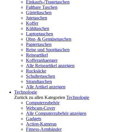
Einkaufs-/Tragetaschen
Faltbare Taschen
Gürteltaschen
Jutetaschen
Koffer
Kühltaschen
Laptoptaschen
Obst- & Gemüsetaschen
Papiertaschen
Reise und Sporttaschen
Reiseartikel
Kofferanhaenger
Alle Reiseartikel anzeigen
Rucksäcke
Schultertaschen
Strandtaschen
Alle Artikel anzeigen
Technologie
Zurück zu allen Kategorien
Technologie
Computerzubehör
Webcam-Cover
Alle Computerzubehör anzeigen
Gadgets
Action-Kameras
Fitness-Armbänder