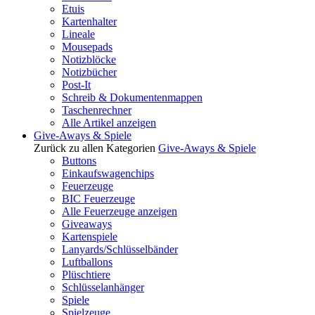
Etuis
Kartenhalter
Lineale
Mousepads
Notizblöcke
Notizbücher
Post-It
Schreib & Dokumentenmappen
Taschenrechner
Alle Artikel anzeigen
Give-Aways & Spiele
Zurück zu allen Kategorien
Give-Aways & Spiele
Buttons
Einkaufswagenchips
Feuerzeuge
BIC Feuerzeuge
Alle Feuerzeuge anzeigen
Giveaways
Kartenspiele
Lanyards/Schlüsselbänder
Luftballons
Plüschtiere
Schlüsselanhänger
Spiele
Spielzeuge