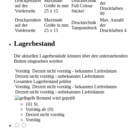
Druckposition
Maximale
Drucktechnik
der
auf der
Größe in mm
Full Colour
Druckfarben
Vorderseite
25 x 15
Sticker
99
Druckposition
Maximale
Max. Anzahl
Drucktechnik
auf der
Größe in mm
der
Tampondruck
Vorderseite
25 x 15
Druckfarben
4
Lagerbestand
Die aktuellen Lagerbestände können über den untenstehenden
Button eingesehen werden
Vorrätig
Derzeit nicht vorrätig - bekanntes Lieferdatum
Derzeit nicht vorrätig - unbekanntes Lieferdatum
Gesamten Lagerbestand prüfen
Vorrätig
Derzeit nicht vorrätig - bekanntes Lieferdatum
Derzeit nicht vorrätig - unbekanntes Lieferdatum
gelb
Bestand wird geprüft
{0} St.
Vorrätig ab {0}
Derzeit nicht vorrätig
Vorrätig