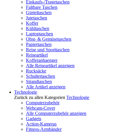
Einkaufs-/Tragetaschen
Faltbare Taschen
Gürteltaschen
Jutetaschen
Koffer
Kühltaschen
Laptoptaschen
Obst- & Gemüsetaschen
Papiertaschen
Reise und Sporttaschen
Reiseartikel
Kofferanhaenger
Alle Reiseartikel anzeigen
Rucksäcke
Schultertaschen
Strandtaschen
Alle Artikel anzeigen
Technologie
Zurück zu allen Kategorien
Technologie
Computerzubehör
Webcam-Cover
Alle Computerzubehör anzeigen
Gadgets
Action-Kameras
Fitness-Armbänder