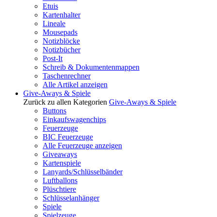
Etuis
Kartenhalter
Lineale
Mousepads
Notizblöcke
Notizbücher
Post-It
Schreib & Dokumentenmappen
Taschenrechner
Alle Artikel anzeigen
Give-Aways & Spiele
Zurück zu allen Kategorien
Give-Aways & Spiele
Buttons
Einkaufswagenchips
Feuerzeuge
BIC Feuerzeuge
Alle Feuerzeuge anzeigen
Giveaways
Kartenspiele
Lanyards/Schlüsselbänder
Luftballons
Plüschtiere
Schlüsselanhänger
Spiele
Spielzeuge