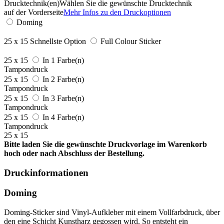
Drucktechnik(en)
Wählen Sie die gewünschte Drucktechnik
auf der Vorderseite
Mehr Infos zu den Druckoptionen
Doming
25 x 15
Schnellste Option
Full Colour Sticker
25 x 15
In 1 Farbe(n)
Tampondruck
25 x 15
In 2 Farbe(n)
Tampondruck
25 x 15
In 3 Farbe(n)
Tampondruck
25 x 15
In 4 Farbe(n)
Tampondruck
25 x 15
Bitte laden Sie die gewünschte Druckvorlage im Warenkorb
hoch oder nach Abschluss der Bestellung.
Druckinformationen
Doming
Doming-Sticker sind Vinyl-Aufkleber mit einem Vollfarbdruck, über
den eine Schicht Kunstharz gegossen wird. So entsteht ein