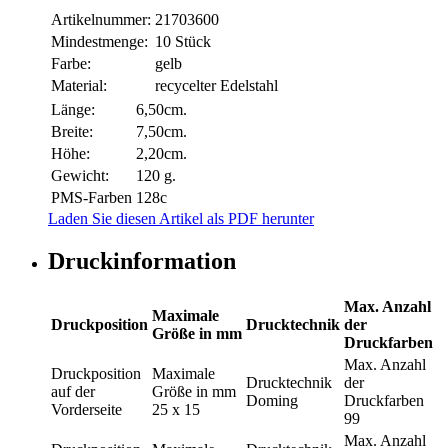
Artikelnummer:
21703600
Mindestmenge:
10 Stück
Farbe:
gelb
Material:
recycelter Edelstahl
Länge:
6,50cm.
Breite:
7,50cm.
Höhe:
2,20cm.
Gewicht:
120 g.
PMS-Farben
128c
Laden Sie diesen Artikel als PDF herunter
Druckinformation
Max. Anzahl
Maximale
Druckposition
Drucktechnik
der
Größe in mm
Druckfarben
Max. Anzahl
Druckposition
Maximale
Drucktechnik
der
auf der
Größe in mm
Doming
Druckfarben
Vorderseite
25 x 15
99
Max. Anzahl