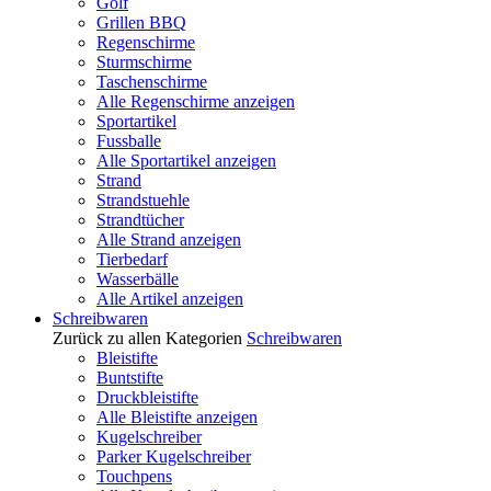
Golf
Grillen BBQ
Regenschirme
Sturmschirme
Taschenschirme
Alle Regenschirme anzeigen
Sportartikel
Fussballe
Alle Sportartikel anzeigen
Strand
Strandstuehle
Strandtücher
Alle Strand anzeigen
Tierbedarf
Wasserbälle
Alle Artikel anzeigen
Schreibwaren
Zurück zu allen Kategorien
Schreibwaren
Bleistifte
Buntstifte
Druckbleistifte
Alle Bleistifte anzeigen
Kugelschreiber
Parker Kugelschreiber
Touchpens