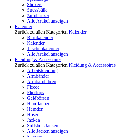
Stickers
Stressbälle
Zündhölzer
Alle Artikel anzeigen
Kalender
Zurück zu allen Kategorien
Kalender
Bürokalender
Kalender
Taschenkalender
Alle Artikel anzeigen
Kleidung & Accessoires
Zurück zu allen Kategorien
Kleidung & Accessoires
Arbeitskleidung
Armbänder
Armbanduhren
Fleece
Flipflops
Geldbörsen
Handfächer
Hemden
Hosen
Jacken
Softshell-Jacken
Alle Jacken anzeigen
Kappen