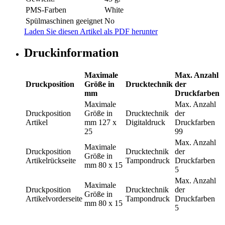
PMS-Farben
White
Spülmaschinen geeignet
No
Laden Sie diesen Artikel als PDF herunter
Druckinformation
Maximale
Max. Anzahl
Druckposition
Größe in
Drucktechnik
der
mm
Druckfarben
Maximale
Max. Anzahl
Druckposition
Größe in
Drucktechnik
der
Artikel
mm
127 x
Digitaldruck
Druckfarben
25
99
Max. Anzahl
Maximale
Druckposition
Drucktechnik
der
Größe in
Artikelrückseite
Tampondruck
Druckfarben
mm
80 x 15
5
Max. Anzahl
Maximale
Druckposition
Drucktechnik
der
Größe in
Artikelvorderseite
Tampondruck
Druckfarben
mm
80 x 15
5