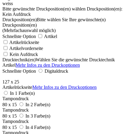
weiss
Bitte gewünschte Druckposition(en) wählen
Druckposition(en):
Kein Aufdruck
Druckposition(en)
Bitte wählen Sie Ihre gewünschte(n)
Druckposition(en)
(Mehrfachauswahl möglich)
Schnellste Option
Artikel
Artikelrückseite
Artikelvorderseite
Kein Aufdruck
Drucktechnik(en)
Wählen Sie die gewünschte Drucktechnik
Artikel
Mehr Infos zu den Druckoptionen
Schnellste Option
Digitaldruck
127 x 25
Artikelrückseite
Mehr Infos zu den Druckoptionen
In 1 Farbe(n)
Tampondruck
80 x 15
In 2 Farbe(n)
Tampondruck
80 x 15
In 3 Farbe(n)
Tampondruck
80 x 15
In 4 Farbe(n)
Tampondruck