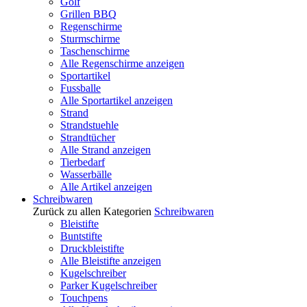
Golf
Grillen BBQ
Regenschirme
Sturmschirme
Taschenschirme
Alle Regenschirme anzeigen
Sportartikel
Fussballe
Alle Sportartikel anzeigen
Strand
Strandstuehle
Strandtücher
Alle Strand anzeigen
Tierbedarf
Wasserbälle
Alle Artikel anzeigen
Schreibwaren
Zurück zu allen Kategorien
Schreibwaren
Bleistifte
Buntstifte
Druckbleistifte
Alle Bleistifte anzeigen
Kugelschreiber
Parker Kugelschreiber
Touchpens