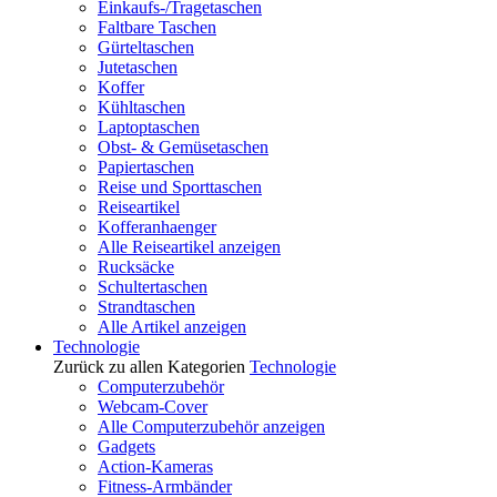
Einkaufs-/Tragetaschen
Faltbare Taschen
Gürteltaschen
Jutetaschen
Koffer
Kühltaschen
Laptoptaschen
Obst- & Gemüsetaschen
Papiertaschen
Reise und Sporttaschen
Reiseartikel
Kofferanhaenger
Alle Reiseartikel anzeigen
Rucksäcke
Schultertaschen
Strandtaschen
Alle Artikel anzeigen
Technologie
Zurück zu allen Kategorien
Technologie
Computerzubehör
Webcam-Cover
Alle Computerzubehör anzeigen
Gadgets
Action-Kameras
Fitness-Armbänder