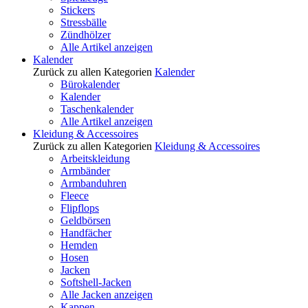
Stickers
Stressbälle
Zündhölzer
Alle Artikel anzeigen
Kalender
Zurück zu allen Kategorien
Kalender
Bürokalender
Kalender
Taschenkalender
Alle Artikel anzeigen
Kleidung & Accessoires
Zurück zu allen Kategorien
Kleidung & Accessoires
Arbeitskleidung
Armbänder
Armbanduhren
Fleece
Flipflops
Geldbörsen
Handfächer
Hemden
Hosen
Jacken
Softshell-Jacken
Alle Jacken anzeigen
Kappen