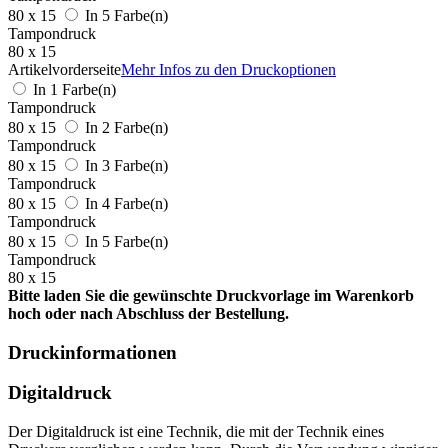
80 x 15
In 5 Farbe(n)
Tampondruck
80 x 15
Artikelvorderseite
Mehr Infos zu den Druckoptionen
In 1 Farbe(n)
Tampondruck
80 x 15
In 2 Farbe(n)
Tampondruck
80 x 15
In 3 Farbe(n)
Tampondruck
80 x 15
In 4 Farbe(n)
Tampondruck
80 x 15
In 5 Farbe(n)
Tampondruck
80 x 15
Bitte laden Sie die gewünschte Druckvorlage im Warenkorb
hoch oder nach Abschluss der Bestellung.
Druckinformationen
Digitaldruck
Der Digitaldruck ist eine Technik, die mit der Technik eines