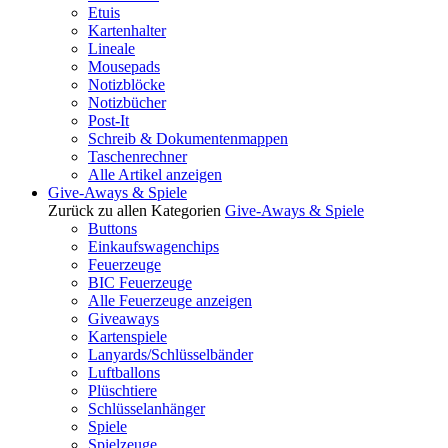
Etuis
Kartenhalter
Lineale
Mousepads
Notizblöcke
Notizbücher
Post-It
Schreib & Dokumentenmappen
Taschenrechner
Alle Artikel anzeigen
Give-Aways & Spiele
Zurück zu allen Kategorien
Give-Aways & Spiele
Buttons
Einkaufswagenchips
Feuerzeuge
BIC Feuerzeuge
Alle Feuerzeuge anzeigen
Giveaways
Kartenspiele
Lanyards/Schlüsselbänder
Luftballons
Plüschtiere
Schlüsselanhänger
Spiele
Spielzeuge