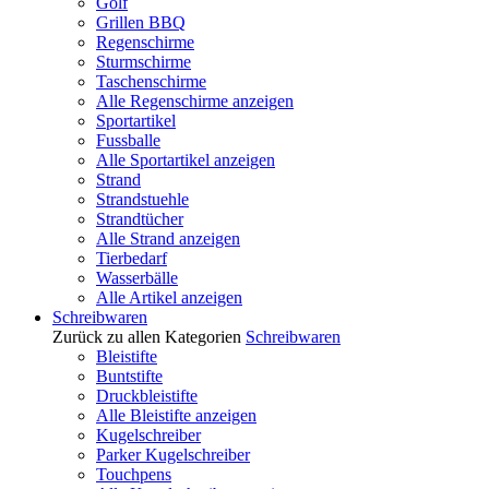
Golf
Grillen BBQ
Regenschirme
Sturmschirme
Taschenschirme
Alle Regenschirme anzeigen
Sportartikel
Fussballe
Alle Sportartikel anzeigen
Strand
Strandstuehle
Strandtücher
Alle Strand anzeigen
Tierbedarf
Wasserbälle
Alle Artikel anzeigen
Schreibwaren
Zurück zu allen Kategorien
Schreibwaren
Bleistifte
Buntstifte
Druckbleistifte
Alle Bleistifte anzeigen
Kugelschreiber
Parker Kugelschreiber
Touchpens