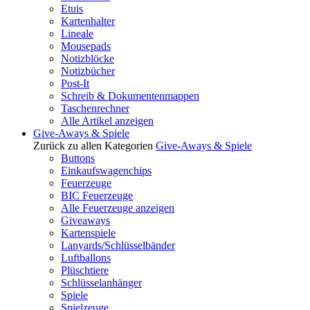
Etuis
Kartenhalter
Lineale
Mousepads
Notizblöcke
Notizbücher
Post-It
Schreib & Dokumentenmappen
Taschenrechner
Alle Artikel anzeigen
Give-Aways & Spiele
Zurück zu allen Kategorien
Give-Aways & Spiele
Buttons
Einkaufswagenchips
Feuerzeuge
BIC Feuerzeuge
Alle Feuerzeuge anzeigen
Giveaways
Kartenspiele
Lanyards/Schlüsselbänder
Luftballons
Plüschtiere
Schlüsselanhänger
Spiele
Spielzeuge