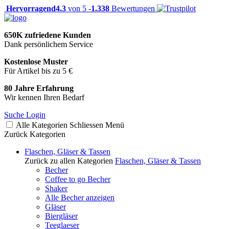
Hervorragend
4.3
von 5 -
1.338
Bewertungen
650K zufriedene Kunden
Dank persönlichem Service
Kostenlose Muster
Für Artikel bis zu 5 €
80 Jahre Erfahrung
Wir kennen Ihren Bedarf
Suche
Login
Alle Kategorien
Schliessen
Menü
Zurück
Kategorien
Flaschen, Gläser & Tassen
Zurück zu allen Kategorien
Flaschen, Gläser & Tassen
Becher
Coffee to go Becher
Shaker
Alle Becher anzeigen
Gläser
Biergläser
Teeglaeser