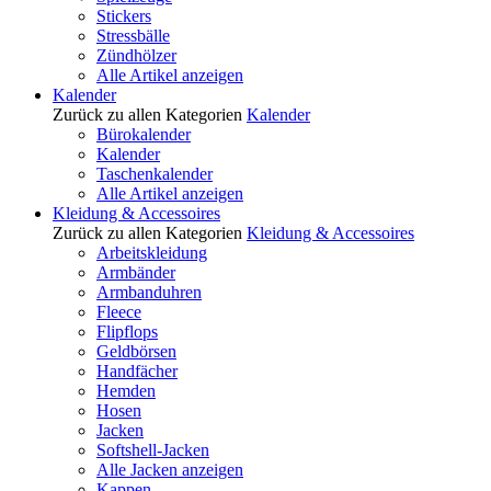
Stickers
Stressbälle
Zündhölzer
Alle Artikel anzeigen
Kalender
Zurück zu allen Kategorien
Kalender
Bürokalender
Kalender
Taschenkalender
Alle Artikel anzeigen
Kleidung & Accessoires
Zurück zu allen Kategorien
Kleidung & Accessoires
Arbeitskleidung
Armbänder
Armbanduhren
Fleece
Flipflops
Geldbörsen
Handfächer
Hemden
Hosen
Jacken
Softshell-Jacken
Alle Jacken anzeigen
Kappen