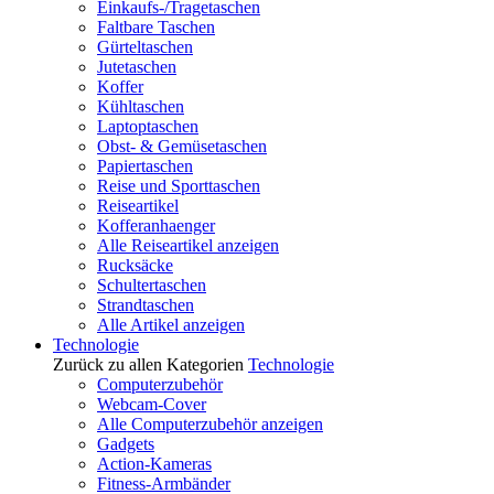
Einkaufs-/Tragetaschen
Faltbare Taschen
Gürteltaschen
Jutetaschen
Koffer
Kühltaschen
Laptoptaschen
Obst- & Gemüsetaschen
Papiertaschen
Reise und Sporttaschen
Reiseartikel
Kofferanhaenger
Alle Reiseartikel anzeigen
Rucksäcke
Schultertaschen
Strandtaschen
Alle Artikel anzeigen
Technologie
Zurück zu allen Kategorien
Technologie
Computerzubehör
Webcam-Cover
Alle Computerzubehör anzeigen
Gadgets
Action-Kameras
Fitness-Armbänder