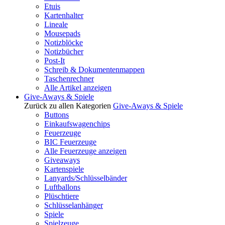
Etuis
Kartenhalter
Lineale
Mousepads
Notizblöcke
Notizbücher
Post-It
Schreib & Dokumentenmappen
Taschenrechner
Alle Artikel anzeigen
Give-Aways & Spiele
Zurück zu allen Kategorien
Give-Aways & Spiele
Buttons
Einkaufswagenchips
Feuerzeuge
BIC Feuerzeuge
Alle Feuerzeuge anzeigen
Giveaways
Kartenspiele
Lanyards/Schlüsselbänder
Luftballons
Plüschtiere
Schlüsselanhänger
Spiele
Spielzeuge