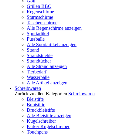
Golf
Grillen BBQ
Regenschirme
Sturmschirme
Taschenschirme
Alle Regenschirme anzeigen
Sportartikel
Fussballe
Alle Sportartikel anzeigen
Strand
Strandstuehle
Strandtücher
Alle Strand anzeigen
Tierbedarf
Wasserbälle
Alle Artikel anzeigen
Schreibwaren
Zurück zu allen Kategorien
Schreibwaren
Bleistifte
Buntstifte
Druckbleistifte
Alle Bleistifte anzeigen
Kugelschreiber
Parker Kugelschreiber
Touchpens