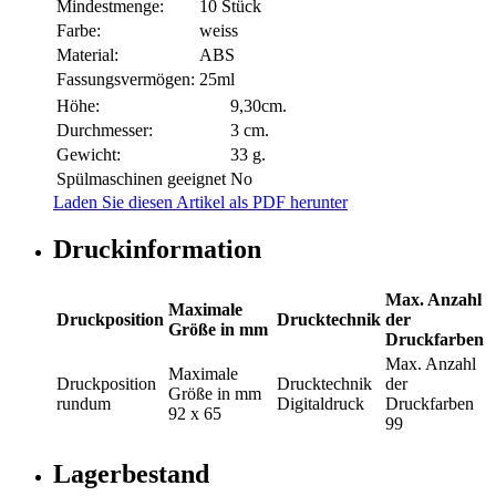
Mindestmenge:
10 Stück
Farbe:
weiss
Material:
ABS
Fassungsvermögen:
25ml
Höhe:
9,30cm.
Durchmesser:
3 cm.
Gewicht:
33 g.
Spülmaschinen geeignet
No
Laden Sie diesen Artikel als PDF herunter
Druckinformation
Max. Anzahl
Maximale
Druckposition
Drucktechnik
der
Größe in mm
Druckfarben
Max. Anzahl
Maximale
Druckposition
Drucktechnik
der
Größe in mm
rundum
Digitaldruck
Druckfarben
92 x 65
99
Lagerbestand