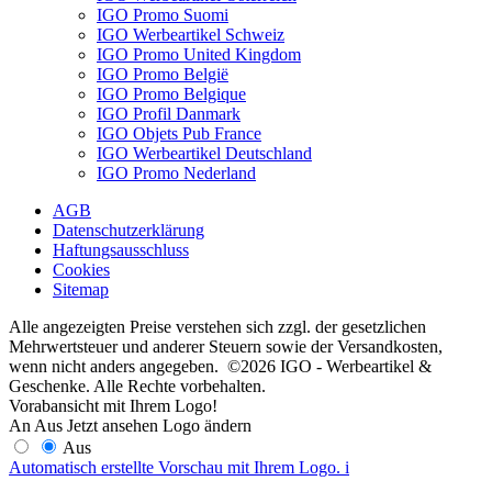
IGO Promo Suomi
IGO Werbeartikel Schweiz
IGO Promo United Kingdom
IGO Promo België
IGO Promo Belgique
IGO Profil Danmark
IGO Objets Pub France
IGO Werbeartikel Deutschland
IGO Promo Nederland
AGB
Datenschutzerklärung
Haftungsausschluss
Cookies
Sitemap
Alle angezeigten Preise verstehen sich zzgl. der gesetzlichen
Mehrwertsteuer und anderer Steuern sowie der Versandkosten,
wenn nicht anders angegeben. ©2026 IGO - Werbeartikel &
Geschenke. Alle Rechte vorbehalten.
Vorabansicht mit Ihrem Logo!
An
Aus
Jetzt ansehen
Logo ändern
Aus
Automatisch erstellte Vorschau mit Ihrem Logo.
i