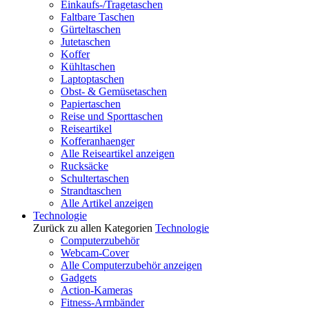
Einkaufs-/Tragetaschen
Faltbare Taschen
Gürteltaschen
Jutetaschen
Koffer
Kühltaschen
Laptoptaschen
Obst- & Gemüsetaschen
Papiertaschen
Reise und Sporttaschen
Reiseartikel
Kofferanhaenger
Alle Reiseartikel anzeigen
Rucksäcke
Schultertaschen
Strandtaschen
Alle Artikel anzeigen
Technologie
Zurück zu allen Kategorien
Technologie
Computerzubehör
Webcam-Cover
Alle Computerzubehör anzeigen
Gadgets
Action-Kameras
Fitness-Armbänder