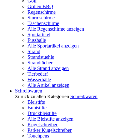
Golf
Grillen BBQ
Regenschirme
Sturmschirme
Taschenschirme
Alle Regenschirme anzeigen
Sportartikel
Fussballe
Alle Sportartikel anzeigen
Strand
Strandstuehle
Strandtücher
Alle Strand anzeigen
Tierbedarf
Wasserbälle
Alle Artikel anzeigen
Schreibwaren
Zurück zu allen Kategorien
Schreibwaren
Bleistifte
Buntstifte
Druckbleistifte
Alle Bleistifte anzeigen
Kugelschreiber
Parker Kugelschreiber
Touchpens