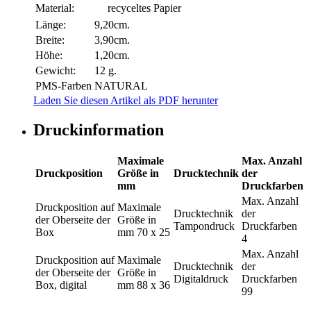
Material:
recyceltes Papier
Länge:
9,20cm.
Breite:
3,90cm.
Höhe:
1,20cm.
Gewicht:
12 g.
PMS-Farben
NATURAL
Laden Sie diesen Artikel als PDF herunter
Druckinformation
Maximale
Max. Anzahl
Druckposition
Größe in
Drucktechnik
der
mm
Druckfarben
Max. Anzahl
Druckposition
auf
Maximale
Drucktechnik
der
der Oberseite der
Größe in
Tampondruck
Druckfarben
Box
mm
70 x 25
4
Max. Anzahl
Druckposition
auf
Maximale
Drucktechnik
der
der Oberseite der
Größe in
Digitaldruck
Druckfarben
Box, digital
mm
88 x 36
99