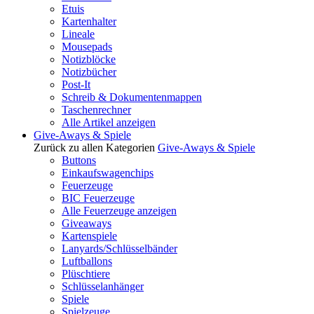
Etuis
Kartenhalter
Lineale
Mousepads
Notizblöcke
Notizbücher
Post-It
Schreib & Dokumentenmappen
Taschenrechner
Alle Artikel anzeigen
Give-Aways & Spiele
Zurück zu allen Kategorien
Give-Aways & Spiele
Buttons
Einkaufswagenchips
Feuerzeuge
BIC Feuerzeuge
Alle Feuerzeuge anzeigen
Giveaways
Kartenspiele
Lanyards/Schlüsselbänder
Luftballons
Plüschtiere
Schlüsselanhänger
Spiele
Spielzeuge