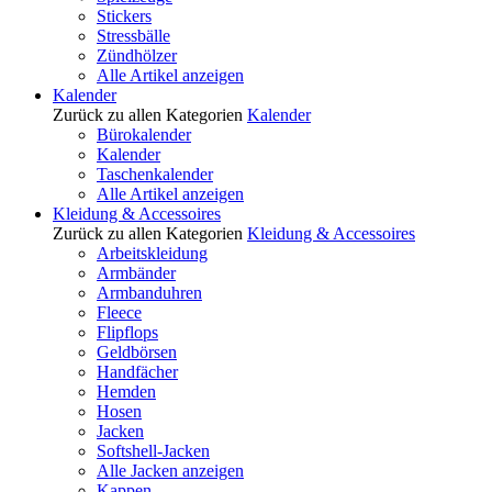
Stickers
Stressbälle
Zündhölzer
Alle Artikel anzeigen
Kalender
Zurück zu allen Kategorien
Kalender
Bürokalender
Kalender
Taschenkalender
Alle Artikel anzeigen
Kleidung & Accessoires
Zurück zu allen Kategorien
Kleidung & Accessoires
Arbeitskleidung
Armbänder
Armbanduhren
Fleece
Flipflops
Geldbörsen
Handfächer
Hemden
Hosen
Jacken
Softshell-Jacken
Alle Jacken anzeigen
Kappen