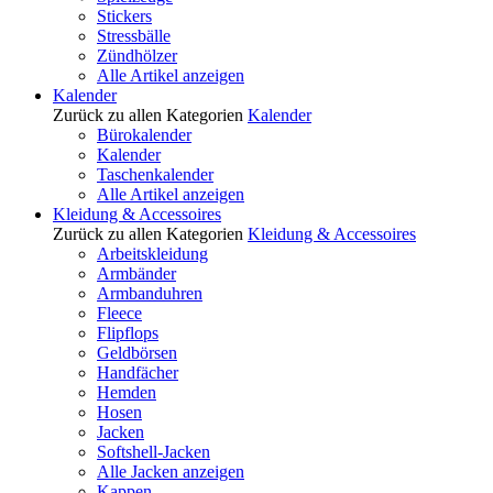
Stickers
Stressbälle
Zündhölzer
Alle Artikel anzeigen
Kalender
Zurück zu allen Kategorien
Kalender
Bürokalender
Kalender
Taschenkalender
Alle Artikel anzeigen
Kleidung & Accessoires
Zurück zu allen Kategorien
Kleidung & Accessoires
Arbeitskleidung
Armbänder
Armbanduhren
Fleece
Flipflops
Geldbörsen
Handfächer
Hemden
Hosen
Jacken
Softshell-Jacken
Alle Jacken anzeigen
Kappen