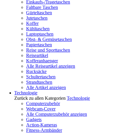
Einkaufs-/Tragetaschen
Faltbare Taschen
Gürteltaschen
Jutetaschen
Koffer
Kühltaschen
Laptoptaschen
Obst- & Gemüsetaschen
Papiertaschen
Reise und Sporttaschen
Reiseartikel
Kofferanhaenger
Alle Reiseartikel anzeigen
Rucksäcke
Schultertaschen
Strandtaschen
Alle Artikel anzeigen
Technologie
Zurück zu allen Kategorien
Technologie
Computerzubehör
Webcam-Cover
Alle Computerzubehör anzeigen
Gadgets
Action-Kameras
Fitness-Armbänder