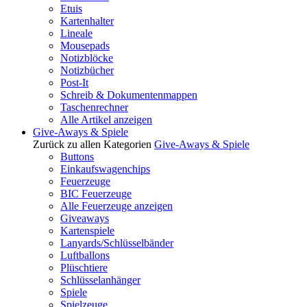
Etuis
Kartenhalter
Lineale
Mousepads
Notizblöcke
Notizbücher
Post-It
Schreib & Dokumentenmappen
Taschenrechner
Alle Artikel anzeigen
Give-Aways & Spiele
Zurück zu allen Kategorien
Give-Aways & Spiele
Buttons
Einkaufswagenchips
Feuerzeuge
BIC Feuerzeuge
Alle Feuerzeuge anzeigen
Giveaways
Kartenspiele
Lanyards/Schlüsselbänder
Luftballons
Plüschtiere
Schlüsselanhänger
Spiele
Spielzeuge