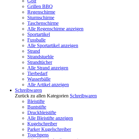
Golf
Grillen BBQ
Regenschirme
Sturmschirme
Taschenschirme
Alle Regenschirme anzeigen
Sportartikel
Fussballe
Alle Sportartikel anzeigen
Strand
Strandstuehle
Strandtücher
Alle Strand anzeigen
Tierbedarf
Wasserbälle
Alle Artikel anzeigen
Schreibwaren
Zurück zu allen Kategorien
Schreibwaren
Bleistifte
Buntstifte
Druckbleistifte
Alle Bleistifte anzeigen
Kugelschreiber
Parker Kugelschreiber
Touchpens