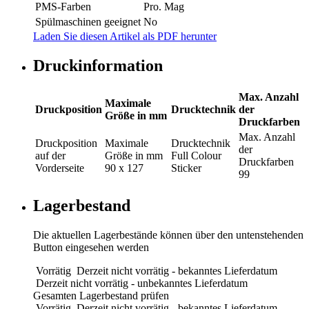
PMS-Farben
Pro. Mag
Spülmaschinen geeignet
No
Laden Sie diesen Artikel als PDF herunter
Druckinformation
Max. Anzahl
Maximale
Druckposition
Drucktechnik
der
Größe in mm
Druckfarben
Max. Anzahl
Druckposition
Maximale
Drucktechnik
der
auf der
Größe in mm
Full Colour
Druckfarben
Vorderseite
90 x 127
Sticker
99
Lagerbestand
Die aktuellen Lagerbestände können über den untenstehenden
Button eingesehen werden
Vorrätig
Derzeit nicht vorrätig - bekanntes Lieferdatum
Derzeit nicht vorrätig - unbekanntes Lieferdatum
Gesamten Lagerbestand prüfen
Vorrätig
Derzeit nicht vorrätig - bekanntes Lieferdatum