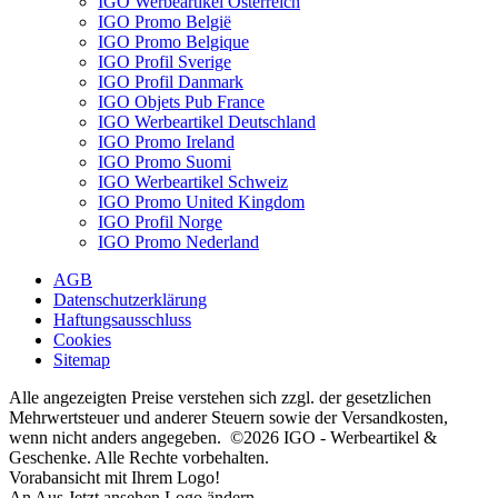
IGO Werbeartikel Österreich
IGO Promo België
IGO Promo Belgique
IGO Profil Sverige
IGO Profil Danmark
IGO Objets Pub France
IGO Werbeartikel Deutschland
IGO Promo Ireland
IGO Promo Suomi
IGO Werbeartikel Schweiz
IGO Promo United Kingdom
IGO Profil Norge
IGO Promo Nederland
AGB
Datenschutzerklärung
Haftungsausschluss
Cookies
Sitemap
Alle angezeigten Preise verstehen sich zzgl. der gesetzlichen
Mehrwertsteuer und anderer Steuern sowie der Versandkosten,
wenn nicht anders angegeben. ©2026 IGO - Werbeartikel &
Geschenke. Alle Rechte vorbehalten.
Vorabansicht mit Ihrem Logo!
An
Aus
Jetzt ansehen
Logo ändern