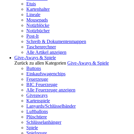
Etuis
Kartenhalter
Lineale
Mousepads
Notizblöcke
Notizbücher
Post-It
Schreib & Dokumentenmappen
Taschenrechner
Alle Artikel anzeigen
Give-Aways & Spiele
Zurück zu allen Kategorien
Give-Aways & Spiele
Buttons
Einkaufswagenchips
Feuerzeuge
BIC Feuerzeuge
Alle Feuerzeuge anzeigen
Giveaways
Kartenspiele
Lanyards/Schlüsselbänder
Luftballons
Plüschtiere
Schlüsselanhänger
Spiele
Spielzeuge