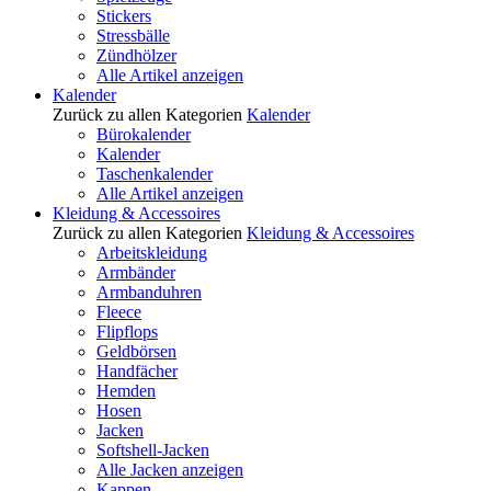
Stickers
Stressbälle
Zündhölzer
Alle Artikel anzeigen
Kalender
Zurück zu allen Kategorien
Kalender
Bürokalender
Kalender
Taschenkalender
Alle Artikel anzeigen
Kleidung & Accessoires
Zurück zu allen Kategorien
Kleidung & Accessoires
Arbeitskleidung
Armbänder
Armbanduhren
Fleece
Flipflops
Geldbörsen
Handfächer
Hemden
Hosen
Jacken
Softshell-Jacken
Alle Jacken anzeigen
Kappen