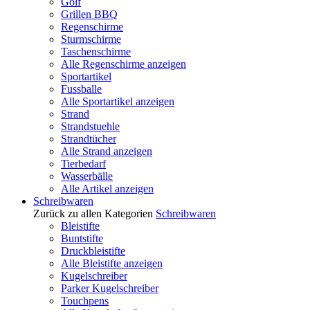
Golf
Grillen BBQ
Regenschirme
Sturmschirme
Taschenschirme
Alle Regenschirme anzeigen
Sportartikel
Fussballe
Alle Sportartikel anzeigen
Strand
Strandstuehle
Strandtücher
Alle Strand anzeigen
Tierbedarf
Wasserbälle
Alle Artikel anzeigen
Schreibwaren
Zurück zu allen Kategorien
Schreibwaren
Bleistifte
Buntstifte
Druckbleistifte
Alle Bleistifte anzeigen
Kugelschreiber
Parker Kugelschreiber
Touchpens