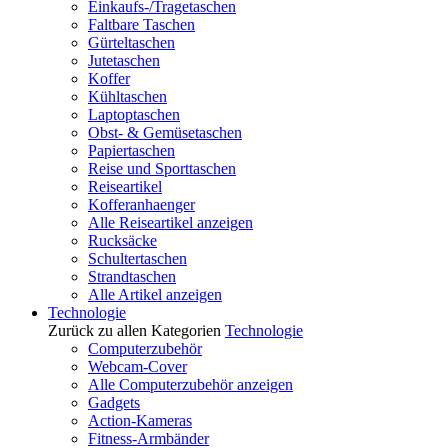
Einkaufs-/Tragetaschen
Faltbare Taschen
Gürteltaschen
Jutetaschen
Koffer
Kühltaschen
Laptoptaschen
Obst- & Gemüsetaschen
Papiertaschen
Reise und Sporttaschen
Reiseartikel
Kofferanhaenger
Alle Reiseartikel anzeigen
Rucksäcke
Schultertaschen
Strandtaschen
Alle Artikel anzeigen
Technologie
Zurück zu allen Kategorien
Technologie
Computerzubehör
Webcam-Cover
Alle Computerzubehör anzeigen
Gadgets
Action-Kameras
Fitness-Armbänder