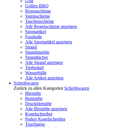
Golf
Grillen BBQ
Regenschirme
Sturmschirme
Taschenschirme
Alle Regenschirme anzeigen
Sportartikel
Fussballe
Alle Sportartikel anzeigen
Strand
Strandstuehle
Strandtücher
Alle Strand anzeigen
Tierbedarf
Wasserbälle
Alle Artikel anzeigen
Schreibwaren
Zurück zu allen Kategorien
Schreibwaren
Bleistifte
Buntstifte
Druckbleistifte
Alle Bleistifte anzeigen
Kugelschreiber
Parker Kugelschreiber
Touchpens