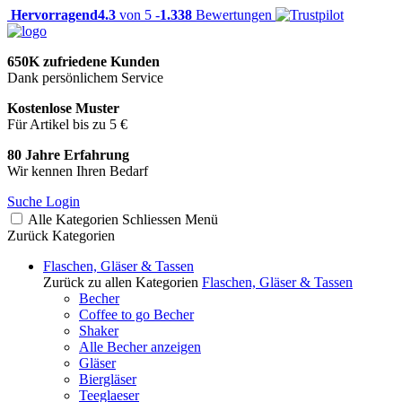
Hervorragend
4.3
von 5 -
1.338
Bewertungen
650K zufriedene Kunden
Dank persönlichem Service
Kostenlose Muster
Für Artikel bis zu 5 €
80 Jahre Erfahrung
Wir kennen Ihren Bedarf
Suche
Login
Alle Kategorien
Schliessen
Menü
Zurück
Kategorien
Flaschen, Gläser & Tassen
Zurück zu allen Kategorien
Flaschen, Gläser & Tassen
Becher
Coffee to go Becher
Shaker
Alle Becher anzeigen
Gläser
Biergläser
Teeglaeser