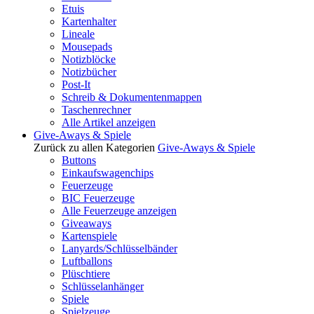
Etuis
Kartenhalter
Lineale
Mousepads
Notizblöcke
Notizbücher
Post-It
Schreib & Dokumentenmappen
Taschenrechner
Alle Artikel anzeigen
Give-Aways & Spiele
Zurück zu allen Kategorien
Give-Aways & Spiele
Buttons
Einkaufswagenchips
Feuerzeuge
BIC Feuerzeuge
Alle Feuerzeuge anzeigen
Giveaways
Kartenspiele
Lanyards/Schlüsselbänder
Luftballons
Plüschtiere
Schlüsselanhänger
Spiele
Spielzeuge