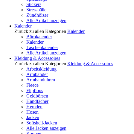
Stickers
Stressbälle
Zündhölzer
Alle Artikel anzeigen
Kalender
Zurück zu allen Kategorien
Kalender
Bürokalender
Kalender
Taschenkalender
Alle Artikel anzeigen
Kleidung & Accessoires
Zurück zu allen Kategorien
Kleidung & Accessoires
Arbeitskleidung
Armbänder
Armbanduhren
Fleece
Flipflops
Geldbörsen
Handfächer
Hemden
Hosen
Jacken
Softshell-Jacken
Alle Jacken anzeigen
Kappen