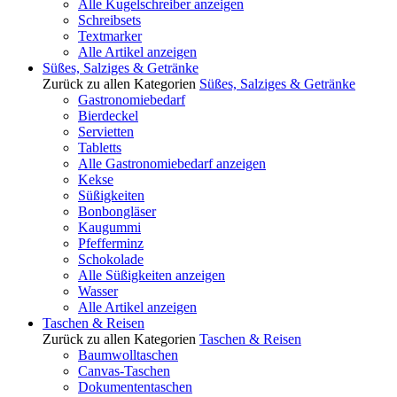
Alle Kugelschreiber anzeigen
Schreibsets
Textmarker
Alle Artikel anzeigen
Süßes, Salziges & Getränke
Zurück zu allen Kategorien
Süßes, Salziges & Getränke
Gastronomiebedarf
Bierdeckel
Servietten
Tabletts
Alle Gastronomiebedarf anzeigen
Kekse
Süßigkeiten
Bonbongläser
Kaugummi
Pfefferminz
Schokolade
Alle Süßigkeiten anzeigen
Wasser
Alle Artikel anzeigen
Taschen & Reisen
Zurück zu allen Kategorien
Taschen & Reisen
Baumwolltaschen
Canvas-Taschen
Dokumententaschen