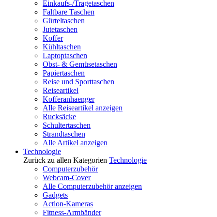
Einkaufs-/Tragetaschen
Faltbare Taschen
Gürteltaschen
Jutetaschen
Koffer
Kühltaschen
Laptoptaschen
Obst- & Gemüsetaschen
Papiertaschen
Reise und Sporttaschen
Reiseartikel
Kofferanhaenger
Alle Reiseartikel anzeigen
Rucksäcke
Schultertaschen
Strandtaschen
Alle Artikel anzeigen
Technologie
Zurück zu allen Kategorien
Technologie
Computerzubehör
Webcam-Cover
Alle Computerzubehör anzeigen
Gadgets
Action-Kameras
Fitness-Armbänder