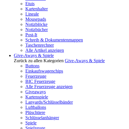
Etuis
Kartenhalter
Lineale
Mousepads
Notizblöcke
Notizbücher
Post-It
Schreib & Dokumentenmappen
Taschenrechner
Alle Artikel anzeigen
Give-Aways & Spiele
Zurück zu allen Kategorien
Give-Aways & Spiele
Buttons
Einkaufswagenchips
Feuerzeuge
BIC Feuerzeuge
Alle Feuerzeuge anzeigen
Giveaways
Kartenspiele
Lanyards/Schlüsselbänder
Luftballons
Plüschtiere
Schlüsselanhänger
Spiele
Spielzeuge