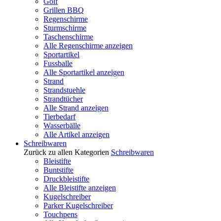
Golf
Grillen BBQ
Regenschirme
Sturmschirme
Taschenschirme
Alle Regenschirme anzeigen
Sportartikel
Fussballe
Alle Sportartikel anzeigen
Strand
Strandstuehle
Strandtücher
Alle Strand anzeigen
Tierbedarf
Wasserbälle
Alle Artikel anzeigen
Schreibwaren
Zurück zu allen Kategorien
Schreibwaren
Bleistifte
Buntstifte
Druckbleistifte
Alle Bleistifte anzeigen
Kugelschreiber
Parker Kugelschreiber
Touchpens