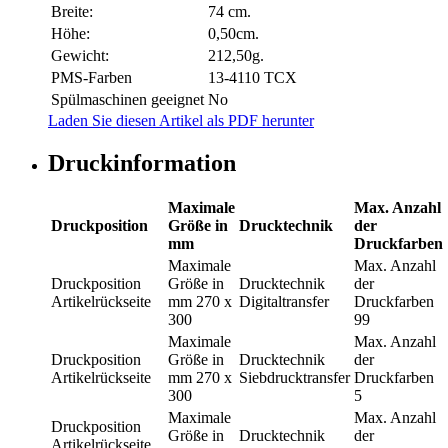
Breite:
74 cm.
Höhe:
0,50cm.
Gewicht:
212,50g.
PMS-Farben
13-4110 TCX
Spülmaschinen geeignet
No
Laden Sie diesen Artikel als PDF herunter
Druckinformation
Maximale
Max. Anzahl
Druckposition
Größe in
Drucktechnik
der
mm
Druckfarben
Maximale
Max. Anzahl
Druckposition
Größe in
Drucktechnik
der
Artikelrückseite
mm
270 x
Digitaltransfer
Druckfarben
300
99
Maximale
Max. Anzahl
Druckposition
Größe in
Drucktechnik
der
Artikelrückseite
mm
270 x
Siebdrucktransfer
Druckfarben
300
5
Maximale
Max. Anzahl
Druckposition
Größe in
Drucktechnik
der
Artikelrückseite