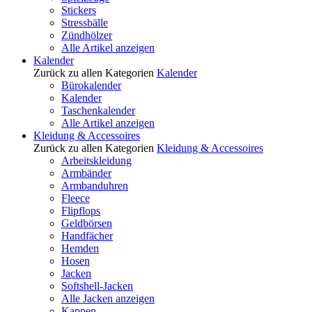
Stickers
Stressbälle
Zündhölzer
Alle Artikel anzeigen
Kalender
Zurück zu allen Kategorien
Kalender
Bürokalender
Kalender
Taschenkalender
Alle Artikel anzeigen
Kleidung & Accessoires
Zurück zu allen Kategorien
Kleidung & Accessoires
Arbeitskleidung
Armbänder
Armbanduhren
Fleece
Flipflops
Geldbörsen
Handfächer
Hemden
Hosen
Jacken
Softshell-Jacken
Alle Jacken anzeigen
Kappen