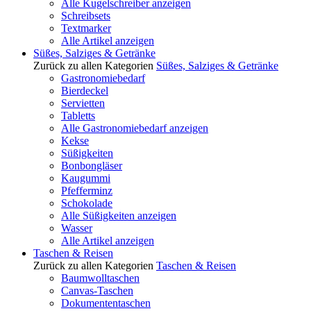
Alle Kugelschreiber anzeigen
Schreibsets
Textmarker
Alle Artikel anzeigen
Süßes, Salziges & Getränke
Zurück zu allen Kategorien
Süßes, Salziges & Getränke
Gastronomiebedarf
Bierdeckel
Servietten
Tabletts
Alle Gastronomiebedarf anzeigen
Kekse
Süßigkeiten
Bonbongläser
Kaugummi
Pfefferminz
Schokolade
Alle Süßigkeiten anzeigen
Wasser
Alle Artikel anzeigen
Taschen & Reisen
Zurück zu allen Kategorien
Taschen & Reisen
Baumwolltaschen
Canvas-Taschen
Dokumententaschen