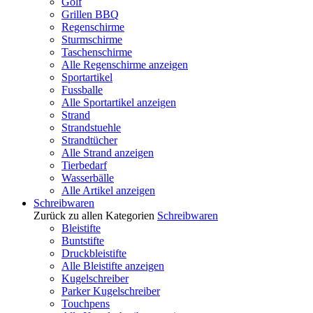
Golf
Grillen BBQ
Regenschirme
Sturmschirme
Taschenschirme
Alle Regenschirme anzeigen
Sportartikel
Fussballe
Alle Sportartikel anzeigen
Strand
Strandstuehle
Strandtücher
Alle Strand anzeigen
Tierbedarf
Wasserbälle
Alle Artikel anzeigen
Schreibwaren
Zurück zu allen Kategorien
Schreibwaren
Bleistifte
Buntstifte
Druckbleistifte
Alle Bleistifte anzeigen
Kugelschreiber
Parker Kugelschreiber
Touchpens