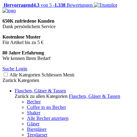
Hervorragend
4.3
von 5 -
1.338
Bewertungen
650K zufriedene Kunden
Dank persönlichem Service
Kostenlose Muster
Für Artikel bis zu 5 €
80 Jahre Erfahrung
Wir kennen Ihren Bedarf
Suche
Login
Alle Kategorien
Schliessen
Menü
Zurück
Kategorien
Flaschen, Gläser & Tassen
Zurück zu allen Kategorien
Flaschen, Gläser & Tassen
Becher
Coffee to go Becher
Shaker
Alle Becher anzeigen
Gläser
Biergläser
Teeglaeser