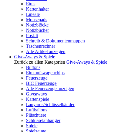
Etuis
Kartenhalter
Lineale
Mousepads
Notizblöcke
Notizbücher
Post-It
Schreib & Dokumentenmappen
Taschenrechner
Alle Artikel anzeigen
Give-Aways & Spiele
Zurück zu allen Kategorien
Give-Aways & Spiele
Buttons
Einkaufswagenchips
Feuerzeuge
BIC Feuerzeuge
Alle Feuerzeuge anzeigen
Giveaways
Kartenspiele
Lanyards/Schlüsselbänder
Luftballons
Plüschtiere
Schlüsselanhänger
Spiele
Spielzeuge