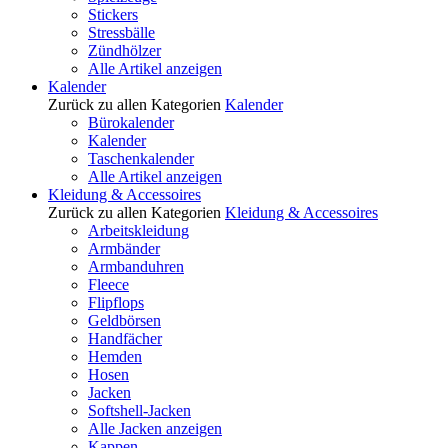
Stickers
Stressbälle
Zündhölzer
Alle Artikel anzeigen
Kalender
Zurück zu allen Kategorien
Kalender
Bürokalender
Kalender
Taschenkalender
Alle Artikel anzeigen
Kleidung & Accessoires
Zurück zu allen Kategorien
Kleidung & Accessoires
Arbeitskleidung
Armbänder
Armbanduhren
Fleece
Flipflops
Geldbörsen
Handfächer
Hemden
Hosen
Jacken
Softshell-Jacken
Alle Jacken anzeigen
Kappen