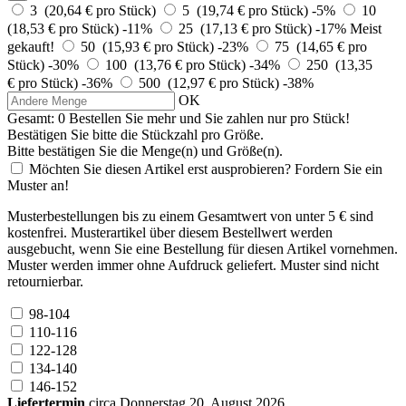
3 (20,64 € pro Stück)
5 (19,74 € pro Stück)
-5%
10
(18,53 € pro Stück)
-11%
25 (17,13 € pro Stück)
-17%
Meist
gekauft!
50 (15,93 € pro Stück)
-23%
75 (14,65 € pro
Stück)
-30%
100 (13,76 € pro Stück)
-34%
250 (13,35
€ pro Stück)
-36%
500 (12,97 € pro Stück)
-38%
OK
Gesamt:
0
Bestellen Sie
mehr und Sie zahlen nur
pro Stück!
Bestätigen Sie bitte die Stückzahl pro Größe.
Bitte bestätigen Sie die Menge(n) und Größe(n).
Möchten Sie diesen Artikel erst ausprobieren? Fordern Sie ein
Muster an!
Musterbestellungen bis zu einem Gesamtwert von unter 5 € sind
kostenfrei. Musterartikel über diesem Bestellwert werden
ausgebucht, wenn Sie eine Bestellung für diesen Artikel vornehmen.
Muster werden immer ohne Aufdruck geliefert. Muster sind nicht
retournierbar.
98-104
110-116
122-128
134-140
146-152
Liefertermin
circa Donnerstag 20. August 2026