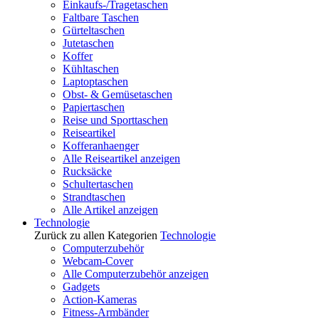
Einkaufs-/Tragetaschen
Faltbare Taschen
Gürteltaschen
Jutetaschen
Koffer
Kühltaschen
Laptoptaschen
Obst- & Gemüsetaschen
Papiertaschen
Reise und Sporttaschen
Reiseartikel
Kofferanhaenger
Alle Reiseartikel anzeigen
Rucksäcke
Schultertaschen
Strandtaschen
Alle Artikel anzeigen
Technologie
Zurück zu allen Kategorien
Technologie
Computerzubehör
Webcam-Cover
Alle Computerzubehör anzeigen
Gadgets
Action-Kameras
Fitness-Armbänder