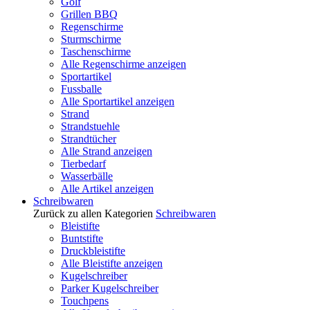
Golf
Grillen BBQ
Regenschirme
Sturmschirme
Taschenschirme
Alle Regenschirme anzeigen
Sportartikel
Fussballe
Alle Sportartikel anzeigen
Strand
Strandstuehle
Strandtücher
Alle Strand anzeigen
Tierbedarf
Wasserbälle
Alle Artikel anzeigen
Schreibwaren
Zurück zu allen Kategorien
Schreibwaren
Bleistifte
Buntstifte
Druckbleistifte
Alle Bleistifte anzeigen
Kugelschreiber
Parker Kugelschreiber
Touchpens