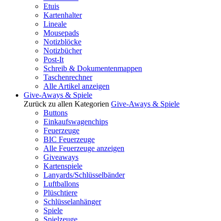
Etuis
Kartenhalter
Lineale
Mousepads
Notizblöcke
Notizbücher
Post-It
Schreib & Dokumentenmappen
Taschenrechner
Alle Artikel anzeigen
Give-Aways & Spiele
Zurück zu allen Kategorien
Give-Aways & Spiele
Buttons
Einkaufswagenchips
Feuerzeuge
BIC Feuerzeuge
Alle Feuerzeuge anzeigen
Giveaways
Kartenspiele
Lanyards/Schlüsselbänder
Luftballons
Plüschtiere
Schlüsselanhänger
Spiele
Spielzeuge