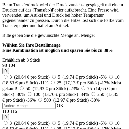
Beim Transferdruck wird der Druck zunächst gespiegelt mit einem
Drucker auf das (Transfer-)Papier aufgebracht. Eine Presse wird
verwendet, um Artikel und Druck bei hoher Temperatur
gegeneinander zu pressen. Durch die Hitze löst sich die Farbe vom
Transferpapier und haftet am Artikel.
Bitte geben Sie die gewünschte Menge an.
Menge:
Wählen Sie Ihre Bestellmenge
Eine Kombination ist möglich und
sparen Sie bis zu 38%
Erhältlich ab 3 Stück
98-104
0
3 (20,64 € pro Stück)
5 (19,74 € pro Stück)
-5%
10
(18,53 € pro Stück)
-11%
25 (17,13 € pro Stück)
-17%
Meist
gekauft!
50 (15,93 € pro Stück)
-23%
75 (14,65 € pro
Stück)
-30%
100 (13,76 € pro Stück)
-34%
250 (13,35
€ pro Stück)
-36%
500 (12,97 € pro Stück)
-38%
OK
110-116
0
3 (20,64 € pro Stück)
5 (19,74 € pro Stück)
-5%
10
(18,53 € pro Stück)
-11%
25 (17,13 € pro Stück)
-17%
Meist