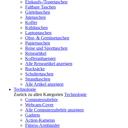
Einkaufs-/Tragetaschen
Faltbare Taschen
Gürteltaschen
Jutetaschen
Koffer
Kühltaschen
Laptoptaschen
Obst- & Gemüsetaschen
Papiertaschen
Reise und Sporttaschen
Reiseartikel
Kofferanhaenger
Alle Reiseartikel anzeigen
Rucksäcke
Schultertaschen
Strandtaschen
Alle Artikel anzeigen
Technologie
Zurück zu allen Kategorien
Technologie
Computerzubehör
Webcam-Cover
Alle Computerzubehör anzeigen
Gadgets
Action-Kameras
Fitness-Armbänder