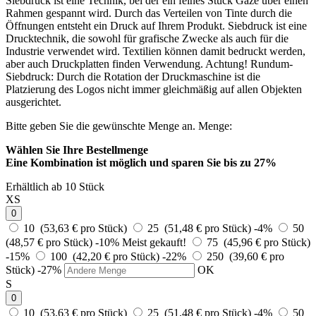
Siebdruck ist eine Technik, bei der ein feines Stück Gaze über einen
Rahmen gespannt wird. Durch das Verteilen von Tinte durch die
Öffnungen entsteht ein Druck auf Ihrem Produkt. Siebdruck ist eine
Drucktechnik, die sowohl für grafische Zwecke als auch für die
Industrie verwendet wird. Textilien können damit bedruckt werden,
aber auch Druckplatten finden Verwendung. Achtung! Rundum-
Siebdruck: Durch die Rotation der Druckmaschine ist die
Platzierung des Logos nicht immer gleichmäßig auf allen Objekten
ausgerichtet.
Bitte geben Sie die gewünschte Menge an.
Menge:
Wählen Sie Ihre Bestellmenge
Eine Kombination ist möglich und
sparen Sie bis zu 27%
Erhältlich ab 10 Stück
XS
0
10 (53,63 € pro Stück)
25 (51,48 € pro Stück)
-4%
50
(48,57 € pro Stück)
-10%
Meist gekauft!
75 (45,96 € pro Stück)
-15%
100 (42,20 € pro Stück)
-22%
250 (39,60 € pro
Stück)
-27%
OK
S
0
10 (53,63 € pro Stück)
25 (51,48 € pro Stück)
-4%
50