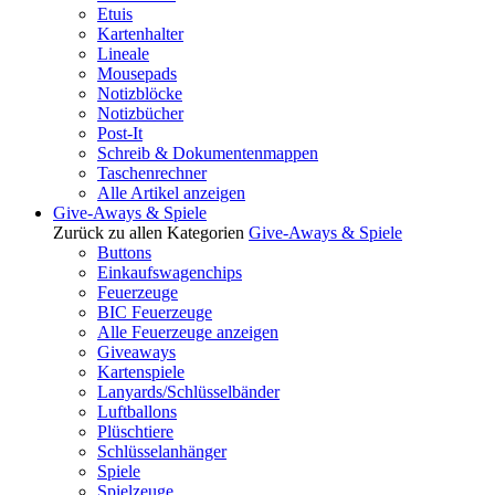
Etuis
Kartenhalter
Lineale
Mousepads
Notizblöcke
Notizbücher
Post-It
Schreib & Dokumentenmappen
Taschenrechner
Alle Artikel anzeigen
Give-Aways & Spiele
Zurück zu allen Kategorien
Give-Aways & Spiele
Buttons
Einkaufswagenchips
Feuerzeuge
BIC Feuerzeuge
Alle Feuerzeuge anzeigen
Giveaways
Kartenspiele
Lanyards/Schlüsselbänder
Luftballons
Plüschtiere
Schlüsselanhänger
Spiele
Spielzeuge