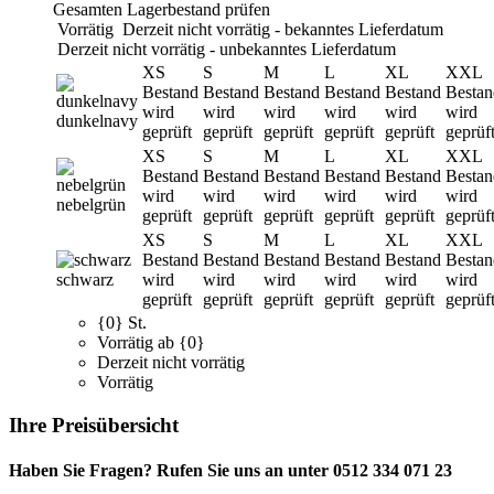
Gesamten Lagerbestand prüfen
Vorrätig
Derzeit nicht vorrätig - bekanntes Lieferdatum
Derzeit nicht vorrätig - unbekanntes Lieferdatum
XS
S
M
L
XL
XXL
Bestand
Bestand
Bestand
Bestand
Bestand
Bestan
wird
wird
wird
wird
wird
wird
dunkelnavy
geprüft
geprüft
geprüft
geprüft
geprüft
geprüf
XS
S
M
L
XL
XXL
Bestand
Bestand
Bestand
Bestand
Bestand
Bestan
wird
wird
wird
wird
wird
wird
nebelgrün
geprüft
geprüft
geprüft
geprüft
geprüft
geprüf
XS
S
M
L
XL
XXL
Bestand
Bestand
Bestand
Bestand
Bestand
Bestan
schwarz
wird
wird
wird
wird
wird
wird
geprüft
geprüft
geprüft
geprüft
geprüft
geprüf
{0} St.
Vorrätig ab {0}
Derzeit nicht vorrätig
Vorrätig
Ihre Preisübersicht
Haben Sie Fragen? Rufen Sie uns an unter 0512 334 071 23