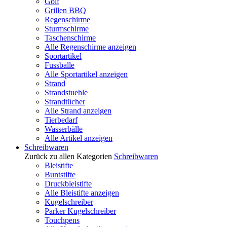
Golf
Grillen BBQ
Regenschirme
Sturmschirme
Taschenschirme
Alle Regenschirme anzeigen
Sportartikel
Fussballe
Alle Sportartikel anzeigen
Strand
Strandstuehle
Strandtücher
Alle Strand anzeigen
Tierbedarf
Wasserbälle
Alle Artikel anzeigen
Schreibwaren
Zurück zu allen Kategorien
Schreibwaren
Bleistifte
Buntstifte
Druckbleistifte
Alle Bleistifte anzeigen
Kugelschreiber
Parker Kugelschreiber
Touchpens