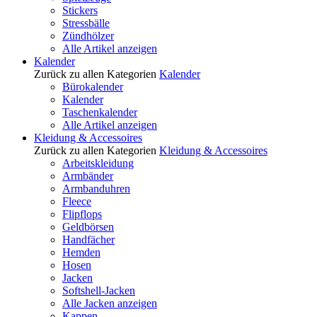
Stickers
Stressbälle
Zündhölzer
Alle Artikel anzeigen
Kalender
Zurück zu allen Kategorien
Kalender
Bürokalender
Kalender
Taschenkalender
Alle Artikel anzeigen
Kleidung & Accessoires
Zurück zu allen Kategorien
Kleidung & Accessoires
Arbeitskleidung
Armbänder
Armbanduhren
Fleece
Flipflops
Geldbörsen
Handfächer
Hemden
Hosen
Jacken
Softshell-Jacken
Alle Jacken anzeigen
Kappen