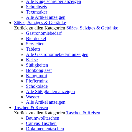
Alle Kugelschreiber anzeigen
Schreibsets
Textmarker
Alle Artikel anzeigen
Süßes, Salziges & Getränke
Zurück zu allen Kategorien
Süßes, Salziges & Getränke
Gastronomiebedarf
Bierdeckel
Servietten
Tabletts
Alle Gastronomiebedarf anzeigen
Kekse
Süßigkeiten
Bonbongläser
Kaugummi
Pfefferminz
Schokolade
Alle Süßigkeiten anzeigen
Wasser
Alle Artikel anzeigen
Taschen & Reisen
Zurück zu allen Kategorien
Taschen & Reisen
Baumwolltaschen
Canvas-Taschen
Dokumententaschen