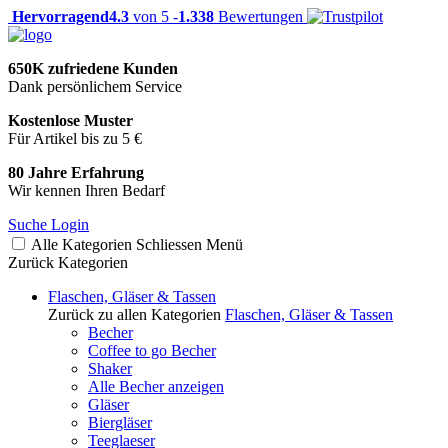
Hervorragend
4.3
von 5 -
1.338
Bewertungen
650K zufriedene Kunden
Dank persönlichem Service
Kostenlose Muster
Für Artikel bis zu 5 €
80 Jahre Erfahrung
Wir kennen Ihren Bedarf
Suche
Login
Alle Kategorien
Schliessen
Menü
Zurück
Kategorien
Flaschen, Gläser & Tassen
Zurück zu allen Kategorien
Flaschen, Gläser & Tassen
Becher
Coffee to go Becher
Shaker
Alle Becher anzeigen
Gläser
Biergläser
Teeglaeser