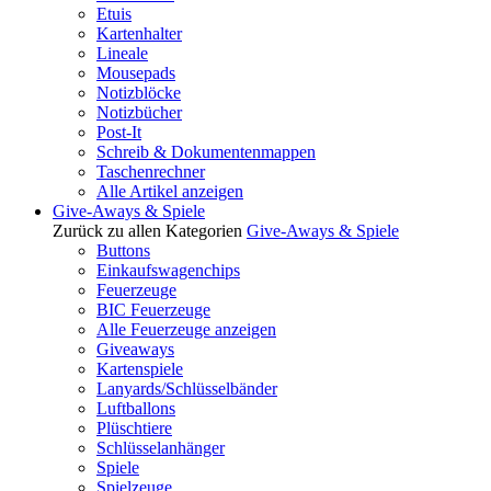
Etuis
Kartenhalter
Lineale
Mousepads
Notizblöcke
Notizbücher
Post-It
Schreib & Dokumentenmappen
Taschenrechner
Alle Artikel anzeigen
Give-Aways & Spiele
Zurück zu allen Kategorien
Give-Aways & Spiele
Buttons
Einkaufswagenchips
Feuerzeuge
BIC Feuerzeuge
Alle Feuerzeuge anzeigen
Giveaways
Kartenspiele
Lanyards/Schlüsselbänder
Luftballons
Plüschtiere
Schlüsselanhänger
Spiele
Spielzeuge