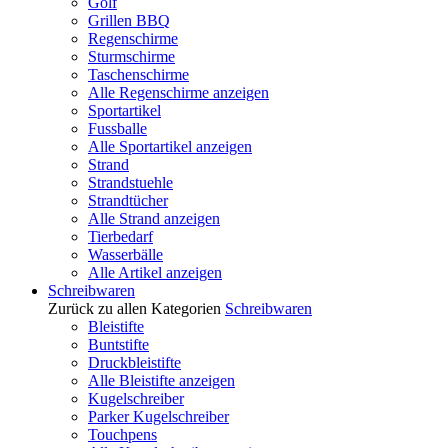
Golf
Grillen BBQ
Regenschirme
Sturmschirme
Taschenschirme
Alle Regenschirme anzeigen
Sportartikel
Fussballe
Alle Sportartikel anzeigen
Strand
Strandstuehle
Strandtücher
Alle Strand anzeigen
Tierbedarf
Wasserbälle
Alle Artikel anzeigen
Schreibwaren
Zurück zu allen Kategorien
Schreibwaren
Bleistifte
Buntstifte
Druckbleistifte
Alle Bleistifte anzeigen
Kugelschreiber
Parker Kugelschreiber
Touchpens