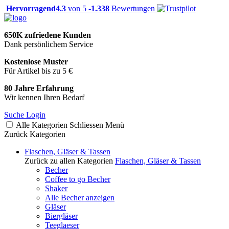
Hervorragend
4.3
von 5 -
1.338
Bewertungen
650K zufriedene Kunden
Dank persönlichem Service
Kostenlose Muster
Für Artikel bis zu 5 €
80 Jahre Erfahrung
Wir kennen Ihren Bedarf
Suche
Login
Alle Kategorien
Schliessen
Menü
Zurück
Kategorien
Flaschen, Gläser & Tassen
Zurück zu allen Kategorien
Flaschen, Gläser & Tassen
Becher
Coffee to go Becher
Shaker
Alle Becher anzeigen
Gläser
Biergläser
Teeglaeser