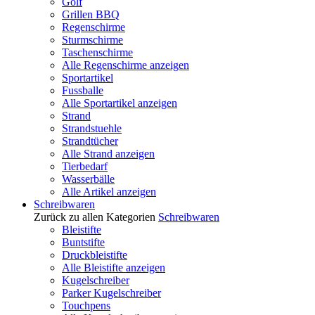
Golf
Grillen BBQ
Regenschirme
Sturmschirme
Taschenschirme
Alle Regenschirme anzeigen
Sportartikel
Fussballe
Alle Sportartikel anzeigen
Strand
Strandstuehle
Strandtücher
Alle Strand anzeigen
Tierbedarf
Wasserbälle
Alle Artikel anzeigen
Schreibwaren
Zurück zu allen Kategorien
Schreibwaren
Bleistifte
Buntstifte
Druckbleistifte
Alle Bleistifte anzeigen
Kugelschreiber
Parker Kugelschreiber
Touchpens