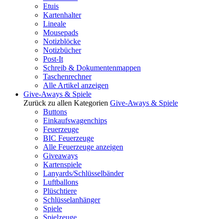
Etuis
Kartenhalter
Lineale
Mousepads
Notizblöcke
Notizbücher
Post-It
Schreib & Dokumentenmappen
Taschenrechner
Alle Artikel anzeigen
Give-Aways & Spiele
Zurück zu allen Kategorien
Give-Aways & Spiele
Buttons
Einkaufswagenchips
Feuerzeuge
BIC Feuerzeuge
Alle Feuerzeuge anzeigen
Giveaways
Kartenspiele
Lanyards/Schlüsselbänder
Luftballons
Plüschtiere
Schlüsselanhänger
Spiele
Spielzeuge