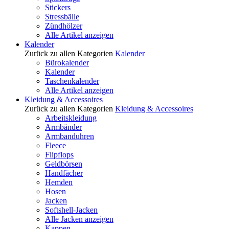
Stickers
Stressbälle
Zündhölzer
Alle Artikel anzeigen
Kalender
Zurück zu allen Kategorien
Kalender
Bürokalender
Kalender
Taschenkalender
Alle Artikel anzeigen
Kleidung & Accessoires
Zurück zu allen Kategorien
Kleidung & Accessoires
Arbeitskleidung
Armbänder
Armbanduhren
Fleece
Flipflops
Geldbörsen
Handfächer
Hemden
Hosen
Jacken
Softshell-Jacken
Alle Jacken anzeigen
Kappen