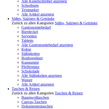
Alle Kugelschreiber anzeigen
Schreibsets
Textmarker
Alle Artikel anzeigen
Süßes, Salziges & Getränke
Zurück zu allen Kategorien
Süßes, Salziges & Getränke
Gastronomiebedarf
Bierdeckel
Servietten
Tabletts
Alle Gastronomiebedarf anzeigen
Kekse
Süßigkeiten
Bonbongläser
Kaugummi
Pfefferminz
Schokolade
Alle Süßigkeiten anzeigen
Wasser
Alle Artikel anzeigen
Taschen & Reisen
Zurück zu allen Kategorien
Taschen & Reisen
Baumwolltaschen
Canvas-Taschen
Dokumententaschen