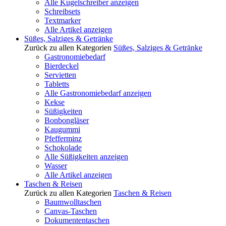
Alle Kugelschreiber anzeigen
Schreibsets
Textmarker
Alle Artikel anzeigen
Süßes, Salziges & Getränke
Zurück zu allen Kategorien
Süßes, Salziges & Getränke
Gastronomiebedarf
Bierdeckel
Servietten
Tabletts
Alle Gastronomiebedarf anzeigen
Kekse
Süßigkeiten
Bonbongläser
Kaugummi
Pfefferminz
Schokolade
Alle Süßigkeiten anzeigen
Wasser
Alle Artikel anzeigen
Taschen & Reisen
Zurück zu allen Kategorien
Taschen & Reisen
Baumwolltaschen
Canvas-Taschen
Dokumententaschen