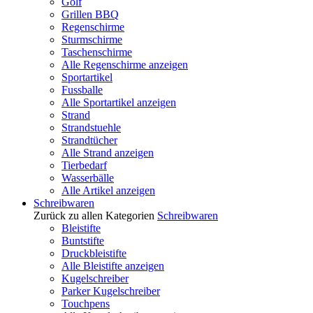
Golf
Grillen BBQ
Regenschirme
Sturmschirme
Taschenschirme
Alle Regenschirme anzeigen
Sportartikel
Fussballe
Alle Sportartikel anzeigen
Strand
Strandstuehle
Strandtücher
Alle Strand anzeigen
Tierbedarf
Wasserbälle
Alle Artikel anzeigen
Schreibwaren
Zurück zu allen Kategorien
Schreibwaren
Bleistifte
Buntstifte
Druckbleistifte
Alle Bleistifte anzeigen
Kugelschreiber
Parker Kugelschreiber
Touchpens