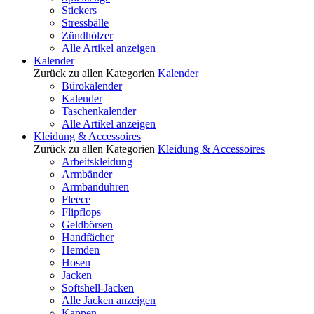
Stickers
Stressbälle
Zündhölzer
Alle Artikel anzeigen
Kalender
Zurück zu allen Kategorien
Kalender
Bürokalender
Kalender
Taschenkalender
Alle Artikel anzeigen
Kleidung & Accessoires
Zurück zu allen Kategorien
Kleidung & Accessoires
Arbeitskleidung
Armbänder
Armbanduhren
Fleece
Flipflops
Geldbörsen
Handfächer
Hemden
Hosen
Jacken
Softshell-Jacken
Alle Jacken anzeigen
Kappen