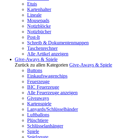
Etuis
Kartenhalter
Lineale
Mousepads
Notizblöcke
Notizbücher
Post-It
Schreib & Dokumentenmappen
Taschenrechner
Alle Artikel anzeigen
Give-Aways & Spiele
Zurück zu allen Kategorien
Give-Aways & Spiele
Buttons
Einkaufswagenchips
Feuerzeuge
BIC Feuerzeuge
Alle Feuerzeuge anzeigen
Giveaways
Kartenspiele
Lanyards/Schlüsselbänder
Luftballons
Plüschtiere
Schlüsselanhänger
Spiele
Spielzeuge