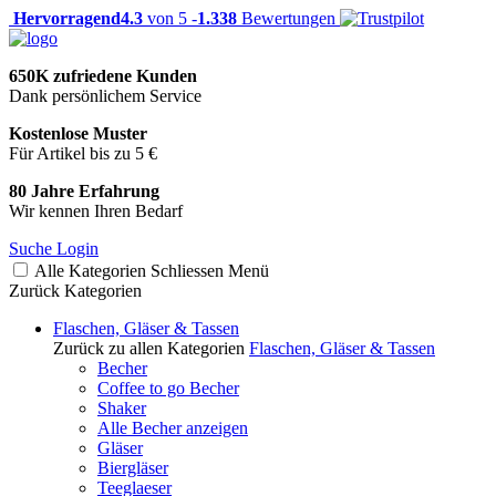
Hervorragend
4.3
von 5 -
1.338
Bewertungen
650K zufriedene Kunden
Dank persönlichem Service
Kostenlose Muster
Für Artikel bis zu 5 €
80 Jahre Erfahrung
Wir kennen Ihren Bedarf
Suche
Login
Alle Kategorien
Schliessen
Menü
Zurück
Kategorien
Flaschen, Gläser & Tassen
Zurück zu allen Kategorien
Flaschen, Gläser & Tassen
Becher
Coffee to go Becher
Shaker
Alle Becher anzeigen
Gläser
Biergläser
Teeglaeser