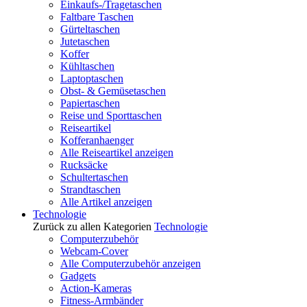
Einkaufs-/Tragetaschen
Faltbare Taschen
Gürteltaschen
Jutetaschen
Koffer
Kühltaschen
Laptoptaschen
Obst- & Gemüsetaschen
Papiertaschen
Reise und Sporttaschen
Reiseartikel
Kofferanhaenger
Alle Reiseartikel anzeigen
Rucksäcke
Schultertaschen
Strandtaschen
Alle Artikel anzeigen
Technologie
Zurück zu allen Kategorien
Technologie
Computerzubehör
Webcam-Cover
Alle Computerzubehör anzeigen
Gadgets
Action-Kameras
Fitness-Armbänder