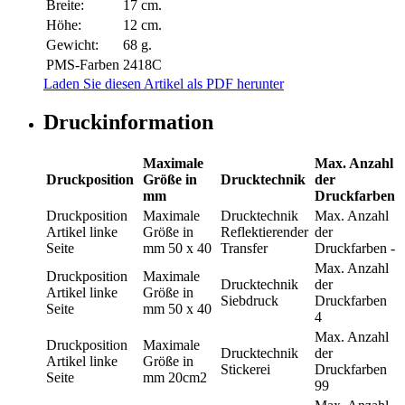
Breite:
17 cm.
Höhe:
12 cm.
Gewicht:
68 g.
PMS-Farben
2418C
Laden Sie diesen Artikel als PDF herunter
Druckinformation
Maximale
Max. Anzahl
Druckposition
Größe in
Drucktechnik
der
mm
Druckfarben
Druckposition
Maximale
Drucktechnik
Max. Anzahl
Artikel linke
Größe in
Reflektierender
der
Seite
mm
50 x 40
Transfer
Druckfarben
-
Max. Anzahl
Druckposition
Maximale
Drucktechnik
der
Artikel linke
Größe in
Siebdruck
Druckfarben
Seite
mm
50 x 40
4
Max. Anzahl
Druckposition
Maximale
Drucktechnik
der
Artikel linke
Größe in
Stickerei
Druckfarben
Seite
mm
20cm2
99