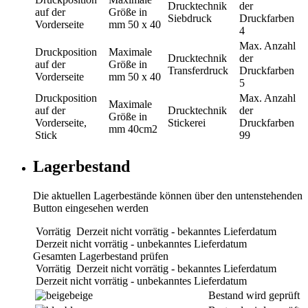
Drucktechnik
der
auf der
Größe in
Siebdruck
Druckfarben
Vorderseite
mm
50 x 40
4
Max. Anzahl
Druckposition
Maximale
Drucktechnik
der
auf der
Größe in
Transferdruck
Druckfarben
Vorderseite
mm
50 x 40
5
Druckposition
Max. Anzahl
Maximale
auf der
Drucktechnik
der
Größe in
Vorderseite,
Stickerei
Druckfarben
mm
40cm2
Stick
99
Lagerbestand
Die aktuellen Lagerbestände können über den untenstehenden
Button eingesehen werden
Vorrätig
Derzeit nicht vorrätig - bekanntes Lieferdatum
Derzeit nicht vorrätig - unbekanntes Lieferdatum
Gesamten Lagerbestand prüfen
Vorrätig
Derzeit nicht vorrätig - bekanntes Lieferdatum
Derzeit nicht vorrätig - unbekanntes Lieferdatum
beige
Bestand wird geprüft