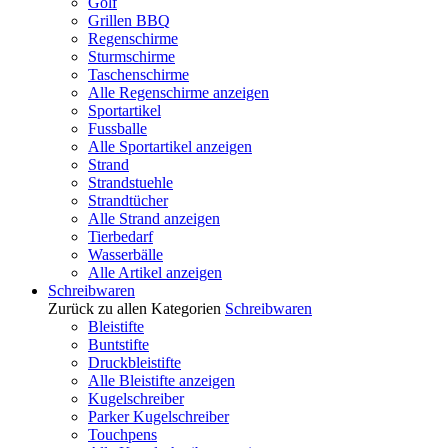
Golf
Grillen BBQ
Regenschirme
Sturmschirme
Taschenschirme
Alle Regenschirme anzeigen
Sportartikel
Fussballe
Alle Sportartikel anzeigen
Strand
Strandstuehle
Strandtücher
Alle Strand anzeigen
Tierbedarf
Wasserbälle
Alle Artikel anzeigen
Schreibwaren
Zurück zu allen Kategorien
Schreibwaren
Bleistifte
Buntstifte
Druckbleistifte
Alle Bleistifte anzeigen
Kugelschreiber
Parker Kugelschreiber
Touchpens