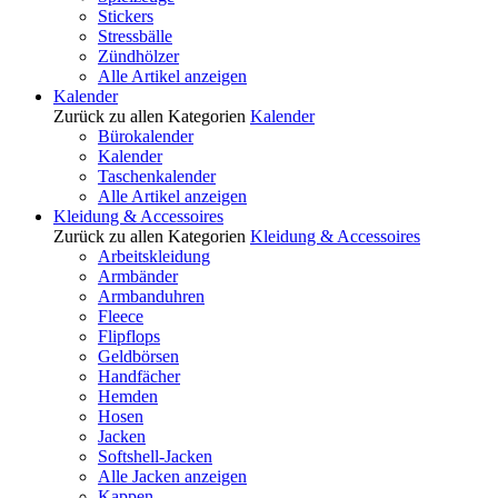
Stickers
Stressbälle
Zündhölzer
Alle Artikel anzeigen
Kalender
Zurück zu allen Kategorien
Kalender
Bürokalender
Kalender
Taschenkalender
Alle Artikel anzeigen
Kleidung & Accessoires
Zurück zu allen Kategorien
Kleidung & Accessoires
Arbeitskleidung
Armbänder
Armbanduhren
Fleece
Flipflops
Geldbörsen
Handfächer
Hemden
Hosen
Jacken
Softshell-Jacken
Alle Jacken anzeigen
Kappen