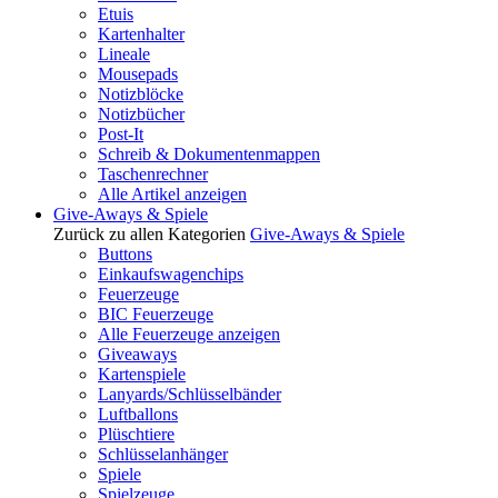
Etuis
Kartenhalter
Lineale
Mousepads
Notizblöcke
Notizbücher
Post-It
Schreib & Dokumentenmappen
Taschenrechner
Alle Artikel anzeigen
Give-Aways & Spiele
Zurück zu allen Kategorien
Give-Aways & Spiele
Buttons
Einkaufswagenchips
Feuerzeuge
BIC Feuerzeuge
Alle Feuerzeuge anzeigen
Giveaways
Kartenspiele
Lanyards/Schlüsselbänder
Luftballons
Plüschtiere
Schlüsselanhänger
Spiele
Spielzeuge