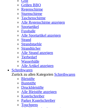
Golf
Grillen BBQ
Regenschirme
Sturmschirme
Taschenschirme
Alle Regenschirme anzeigen
Sportartikel
Fussballe
Alle Sportartikel anzeigen
Strand
Strandstuehle
Strandtücher
Alle Strand anzeigen
Tierbedarf
Wasserbälle
Alle Artikel anzeigen
Schreibwaren
Zurück zu allen Kategorien
Schreibwaren
Bleistifte
Buntstifte
Druckbleistifte
Alle Bleistifte anzeigen
Kugelschreiber
Parker Kugelschreiber
Touchpens