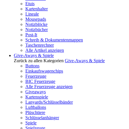
Etuis
Kartenhalter
Lineale
Mousepads
Notizblöcke
Notizbücher
Post-It
Schreib & Dokumentenmappen
Taschenrechner
Alle Artikel anzeigen
Give-Aways & Spiele
Zurück zu allen Kategorien
Give-Aways & Spiele
Buttons
Einkaufswagenchips
Feuerzeuge
BIC Feuerzeuge
Alle Feuerzeuge anzeigen
Giveaways
Kartenspiele
Lanyards/Schlüsselbänder
Luftballons
Plüschtiere
Schlüsselanhänger
Spiele
Spielzeuge