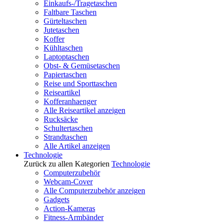
Einkaufs-/Tragetaschen
Faltbare Taschen
Gürteltaschen
Jutetaschen
Koffer
Kühltaschen
Laptoptaschen
Obst- & Gemüsetaschen
Papiertaschen
Reise und Sporttaschen
Reiseartikel
Kofferanhaenger
Alle Reiseartikel anzeigen
Rucksäcke
Schultertaschen
Strandtaschen
Alle Artikel anzeigen
Technologie
Zurück zu allen Kategorien
Technologie
Computerzubehör
Webcam-Cover
Alle Computerzubehör anzeigen
Gadgets
Action-Kameras
Fitness-Armbänder