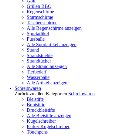
Golf
Grillen BBQ
Regenschirme
Sturmschirme
Taschenschirme
Alle Regenschirme anzeigen
Sportartikel
Fussballe
Alle Sportartikel anzeigen
Strand
Strandstuehle
Strandtücher
Alle Strand anzeigen
Tierbedarf
Wasserbälle
Alle Artikel anzeigen
Schreibwaren
Zurück zu allen Kategorien
Schreibwaren
Bleistifte
Buntstifte
Druckbleistifte
Alle Bleistifte anzeigen
Kugelschreiber
Parker Kugelschreiber
Touchpens