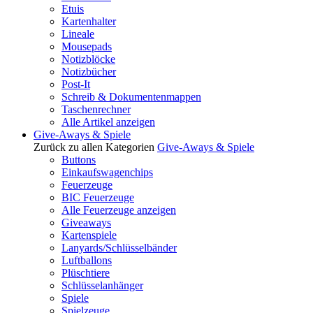
Etuis
Kartenhalter
Lineale
Mousepads
Notizblöcke
Notizbücher
Post-It
Schreib & Dokumentenmappen
Taschenrechner
Alle Artikel anzeigen
Give-Aways & Spiele
Zurück zu allen Kategorien
Give-Aways & Spiele
Buttons
Einkaufswagenchips
Feuerzeuge
BIC Feuerzeuge
Alle Feuerzeuge anzeigen
Giveaways
Kartenspiele
Lanyards/Schlüsselbänder
Luftballons
Plüschtiere
Schlüsselanhänger
Spiele
Spielzeuge