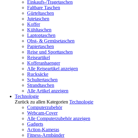
Einkaufs-/Tragetaschen
Faltbare Taschen
Gürteltaschen
Jutetaschen
Koffer
Kühltaschen
Laptoptaschen
Obst- & Gemüsetaschen
Papiertaschen
Reise und Sporttaschen
Reiseartikel
Kofferanhaenger
Alle Reiseartikel anzeigen
Rucksäcke
Schultertaschen
Strandtaschen
Alle Artikel anzeigen
Technologie
Zurück zu allen Kategorien
Technologie
Computerzubehör
Webcam-Cover
Alle Computerzubehör anzeigen
Gadgets
Action-Kameras
Fitness-Armbänder