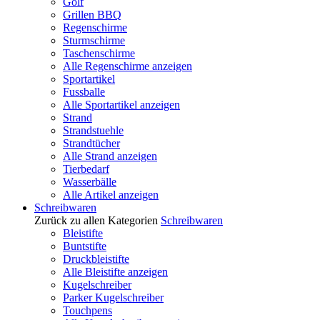
Golf
Grillen BBQ
Regenschirme
Sturmschirme
Taschenschirme
Alle Regenschirme anzeigen
Sportartikel
Fussballe
Alle Sportartikel anzeigen
Strand
Strandstuehle
Strandtücher
Alle Strand anzeigen
Tierbedarf
Wasserbälle
Alle Artikel anzeigen
Schreibwaren
Zurück zu allen Kategorien
Schreibwaren
Bleistifte
Buntstifte
Druckbleistifte
Alle Bleistifte anzeigen
Kugelschreiber
Parker Kugelschreiber
Touchpens