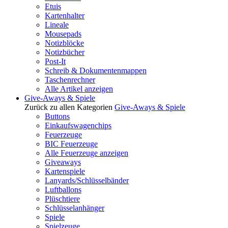
Etuis
Kartenhalter
Lineale
Mousepads
Notizblöcke
Notizbücher
Post-It
Schreib & Dokumentenmappen
Taschenrechner
Alle Artikel anzeigen
Give-Aways & Spiele
Zurück zu allen Kategorien
Give-Aways & Spiele
Buttons
Einkaufswagenchips
Feuerzeuge
BIC Feuerzeuge
Alle Feuerzeuge anzeigen
Giveaways
Kartenspiele
Lanyards/Schlüsselbänder
Luftballons
Plüschtiere
Schlüsselanhänger
Spiele
Spielzeuge