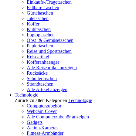
Einkaufs-/Tragetaschen
Faltbare Taschen
Gürteltaschen
Jutetaschen
Koffer
Kühltaschen
Laptoptaschen
Obst- & Gemüsetaschen
Papiertaschen
Reise und Sporttaschen
Reiseartikel
Kofferanhaenger
Alle Reiseartikel anzeigen
Rucksäcke
Schultertaschen
Strandtaschen
Alle Artikel anzeigen
Technologie
Zurück zu allen Kategorien
Technologie
Computerzubehör
Webcam-Cover
Alle Computerzubehör anzeigen
Gadgets
Action-Kameras
Fitness-Armbänder