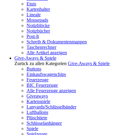
Etuis
Kartenhalter
Lineale
Mousepads
Notizblöcke
Notizbücher
Post-It
Schreib & Dokumentenmappen
Taschenrechner
Alle Artikel anzeigen
Give-Aways & Spiele
Zurück zu allen Kategorien
Give-Aways & Spiele
Buttons
Einkaufswagenchips
Feuerzeuge
BIC Feuerzeuge
Alle Feuerzeuge anzeigen
Giveaways
Kartenspiele
Lanyards/Schlüsselbänder
Luftballons
Plüschtiere
Schlüsselanhänger
Spiele
Spielzeuge