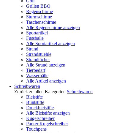
Golf
Grillen BBQ
Regenschirme
Sturmschirme
Taschenschirme
Alle Regenschirme anzeigen
Sportartikel
Fussballe
Alle Sportartikel anzeigen
Strand
Strandstuehle
Strandtücher
Alle Strand anzeigen
Tierbedarf
Wasserbälle
Alle Artikel anzeigen
Schreibwaren
Zurück zu allen Kategorien
Schreibwaren
Bleistifte
Buntstifte
Druckbleistifte
Alle Bleistifte anzeigen
Kugelschreiber
Parker Kugelschreiber
Touchpens