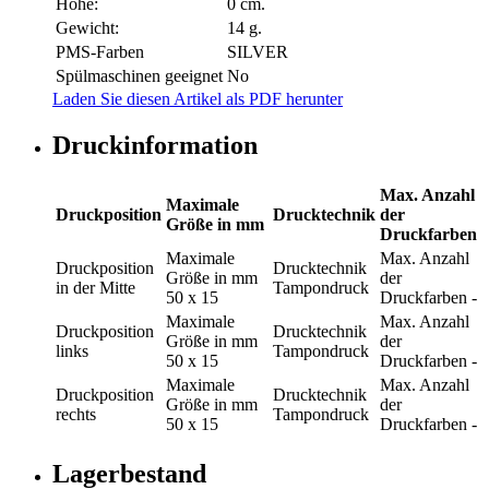
Höhe:
0 cm.
Gewicht:
14 g.
PMS-Farben
SILVER
Spülmaschinen geeignet
No
Laden Sie diesen Artikel als PDF herunter
Druckinformation
Max. Anzahl
Maximale
Druckposition
Drucktechnik
der
Größe in mm
Druckfarben
Maximale
Max. Anzahl
Druckposition
Drucktechnik
Größe in mm
der
in der Mitte
Tampondruck
50 x 15
Druckfarben
-
Maximale
Max. Anzahl
Druckposition
Drucktechnik
Größe in mm
der
links
Tampondruck
50 x 15
Druckfarben
-
Maximale
Max. Anzahl
Druckposition
Drucktechnik
Größe in mm
der
rechts
Tampondruck
50 x 15
Druckfarben
-
Lagerbestand