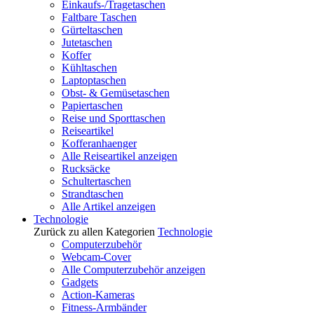
Einkaufs-/Tragetaschen
Faltbare Taschen
Gürteltaschen
Jutetaschen
Koffer
Kühltaschen
Laptoptaschen
Obst- & Gemüsetaschen
Papiertaschen
Reise und Sporttaschen
Reiseartikel
Kofferanhaenger
Alle Reiseartikel anzeigen
Rucksäcke
Schultertaschen
Strandtaschen
Alle Artikel anzeigen
Technologie
Zurück zu allen Kategorien
Technologie
Computerzubehör
Webcam-Cover
Alle Computerzubehör anzeigen
Gadgets
Action-Kameras
Fitness-Armbänder