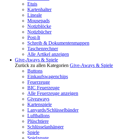
Etuis
Kartenhalter
Lineale
Mousepads
Notizblöcke
Notizbücher
Post-It
Schreib & Dokumentenmappen
Taschenrechner
Alle Artikel anzeigen
Give-Aways & Spiele
Zurück zu allen Kategorien
Give-Aways & Spiele
Buttons
Einkaufswagenchips
Feuerzeuge
BIC Feuerzeuge
Alle Feuerzeuge anzeigen
Giveaways
Kartenspiele
Lanyards/Schlüsselbänder
Luftballons
Plüschtiere
Schlüsselanhänger
Spiele
Spielzeuge