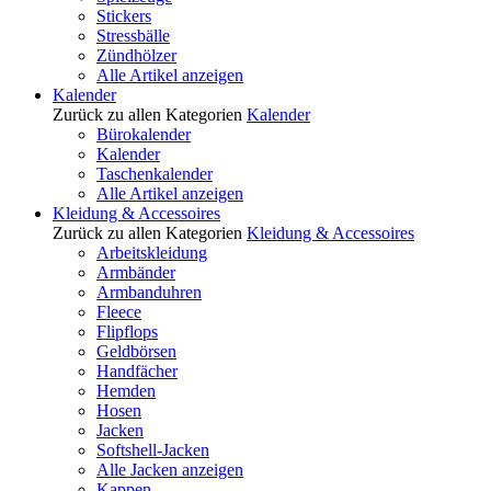
Stickers
Stressbälle
Zündhölzer
Alle Artikel anzeigen
Kalender
Zurück zu allen Kategorien
Kalender
Bürokalender
Kalender
Taschenkalender
Alle Artikel anzeigen
Kleidung & Accessoires
Zurück zu allen Kategorien
Kleidung & Accessoires
Arbeitskleidung
Armbänder
Armbanduhren
Fleece
Flipflops
Geldbörsen
Handfächer
Hemden
Hosen
Jacken
Softshell-Jacken
Alle Jacken anzeigen
Kappen