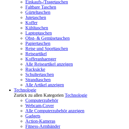
Einkaufs-/Tragetaschen
Faltbare Taschen
Gürteltaschen
Jutetaschen
Koffer
Kühltaschen
Laptoptaschen
Obst- & Gemüsetaschen
Papiertaschen
Reise und Sporttaschen
Reiseartikel
Kofferanhaenger
Alle Reiseartikel anzeigen
Rucksäcke
Schultertaschen
Strandtaschen
Alle Artikel anzeigen
Technologie
Zurück zu allen Kategorien
Technologie
Computerzubehör
Webcam-Cover
Alle Computerzubehör anzeigen
Gadgets
Action-Kameras
Fitness-Armbänder