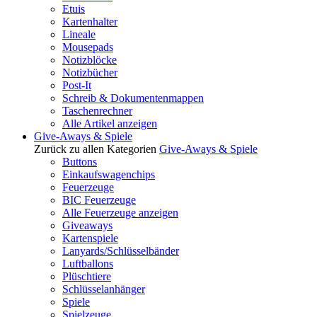
Etuis
Kartenhalter
Lineale
Mousepads
Notizblöcke
Notizbücher
Post-It
Schreib & Dokumentenmappen
Taschenrechner
Alle Artikel anzeigen
Give-Aways & Spiele
Zurück zu allen Kategorien
Give-Aways & Spiele
Buttons
Einkaufswagenchips
Feuerzeuge
BIC Feuerzeuge
Alle Feuerzeuge anzeigen
Giveaways
Kartenspiele
Lanyards/Schlüsselbänder
Luftballons
Plüschtiere
Schlüsselanhänger
Spiele
Spielzeuge