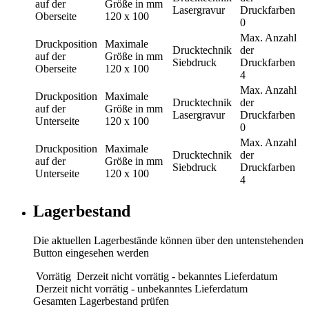
auf der
Größe in mm
Lasergravur
Druckfarben
Oberseite
120 x 100
0
Max. Anzahl
Druckposition
Maximale
Drucktechnik
der
auf der
Größe in mm
Siebdruck
Druckfarben
Oberseite
120 x 100
4
Max. Anzahl
Druckposition
Maximale
Drucktechnik
der
auf der
Größe in mm
Lasergravur
Druckfarben
Unterseite
120 x 100
0
Max. Anzahl
Druckposition
Maximale
Drucktechnik
der
auf der
Größe in mm
Siebdruck
Druckfarben
Unterseite
120 x 100
4
Lagerbestand
Die aktuellen Lagerbestände können über den untenstehenden
Button eingesehen werden
Vorrätig
Derzeit nicht vorrätig - bekanntes Lieferdatum
Derzeit nicht vorrätig - unbekanntes Lieferdatum
Gesamten Lagerbestand prüfen