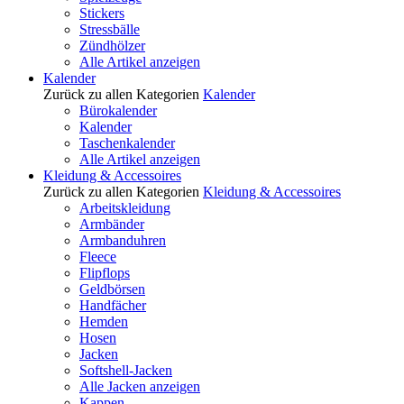
Stickers
Stressbälle
Zündhölzer
Alle Artikel anzeigen
Kalender
Zurück zu allen Kategorien
Kalender
Bürokalender
Kalender
Taschenkalender
Alle Artikel anzeigen
Kleidung & Accessoires
Zurück zu allen Kategorien
Kleidung & Accessoires
Arbeitskleidung
Armbänder
Armbanduhren
Fleece
Flipflops
Geldbörsen
Handfächer
Hemden
Hosen
Jacken
Softshell-Jacken
Alle Jacken anzeigen
Kappen