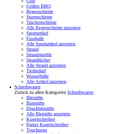
Golf
Grillen BBQ
Regenschirme
Sturmschirme
Taschenschirme
Alle Regenschirme anzeigen
Sportartikel
Fussballe
Alle Sportartikel anzeigen
Strand
Strandstuehle
Strandtücher
Alle Strand anzeigen
Tierbedarf
Wasserbälle
Alle Artikel anzeigen
Schreibwaren
Zurück zu allen Kategorien
Schreibwaren
Bleistifte
Buntstifte
Druckbleistifte
Alle Bleistifte anzeigen
Kugelschreiber
Parker Kugelschreiber
Touchpens