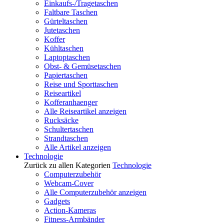
Einkaufs-/Tragetaschen
Faltbare Taschen
Gürteltaschen
Jutetaschen
Koffer
Kühltaschen
Laptoptaschen
Obst- & Gemüsetaschen
Papiertaschen
Reise und Sporttaschen
Reiseartikel
Kofferanhaenger
Alle Reiseartikel anzeigen
Rucksäcke
Schultertaschen
Strandtaschen
Alle Artikel anzeigen
Technologie
Zurück zu allen Kategorien
Technologie
Computerzubehör
Webcam-Cover
Alle Computerzubehör anzeigen
Gadgets
Action-Kameras
Fitness-Armbänder