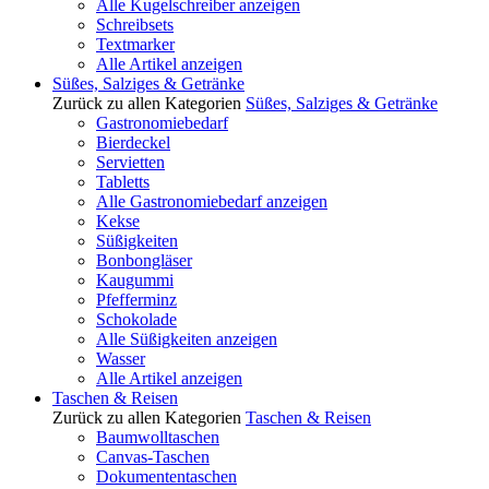
Alle Kugelschreiber anzeigen
Schreibsets
Textmarker
Alle Artikel anzeigen
Süßes, Salziges & Getränke
Zurück zu allen Kategorien
Süßes, Salziges & Getränke
Gastronomiebedarf
Bierdeckel
Servietten
Tabletts
Alle Gastronomiebedarf anzeigen
Kekse
Süßigkeiten
Bonbongläser
Kaugummi
Pfefferminz
Schokolade
Alle Süßigkeiten anzeigen
Wasser
Alle Artikel anzeigen
Taschen & Reisen
Zurück zu allen Kategorien
Taschen & Reisen
Baumwolltaschen
Canvas-Taschen
Dokumententaschen