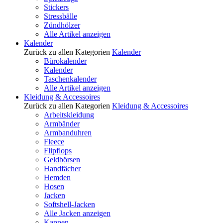
Stickers
Stressbälle
Zündhölzer
Alle Artikel anzeigen
Kalender
Zurück zu allen Kategorien
Kalender
Bürokalender
Kalender
Taschenkalender
Alle Artikel anzeigen
Kleidung & Accessoires
Zurück zu allen Kategorien
Kleidung & Accessoires
Arbeitskleidung
Armbänder
Armbanduhren
Fleece
Flipflops
Geldbörsen
Handfächer
Hemden
Hosen
Jacken
Softshell-Jacken
Alle Jacken anzeigen
Kappen