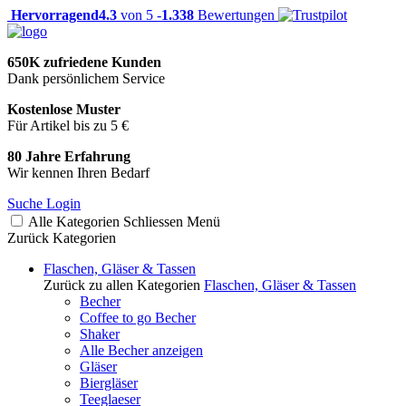
Hervorragend
4.3
von 5 -
1.338
Bewertungen
650K zufriedene Kunden
Dank persönlichem Service
Kostenlose Muster
Für Artikel bis zu 5 €
80 Jahre Erfahrung
Wir kennen Ihren Bedarf
Suche
Login
Alle Kategorien
Schliessen
Menü
Zurück
Kategorien
Flaschen, Gläser & Tassen
Zurück zu allen Kategorien
Flaschen, Gläser & Tassen
Becher
Coffee to go Becher
Shaker
Alle Becher anzeigen
Gläser
Biergläser
Teeglaeser