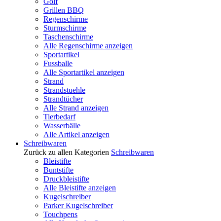
Golf
Grillen BBQ
Regenschirme
Sturmschirme
Taschenschirme
Alle Regenschirme anzeigen
Sportartikel
Fussballe
Alle Sportartikel anzeigen
Strand
Strandstuehle
Strandtücher
Alle Strand anzeigen
Tierbedarf
Wasserbälle
Alle Artikel anzeigen
Schreibwaren
Zurück zu allen Kategorien
Schreibwaren
Bleistifte
Buntstifte
Druckbleistifte
Alle Bleistifte anzeigen
Kugelschreiber
Parker Kugelschreiber
Touchpens