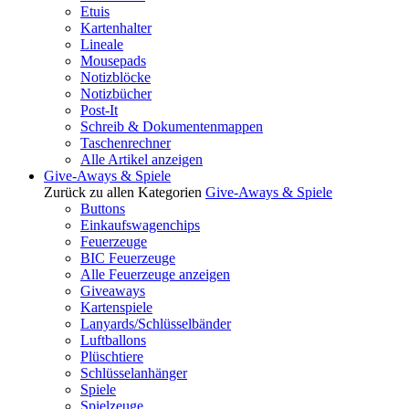
Etuis
Kartenhalter
Lineale
Mousepads
Notizblöcke
Notizbücher
Post-It
Schreib & Dokumentenmappen
Taschenrechner
Alle Artikel anzeigen
Give-Aways & Spiele
Zurück zu allen Kategorien
Give-Aways & Spiele
Buttons
Einkaufswagenchips
Feuerzeuge
BIC Feuerzeuge
Alle Feuerzeuge anzeigen
Giveaways
Kartenspiele
Lanyards/Schlüsselbänder
Luftballons
Plüschtiere
Schlüsselanhänger
Spiele
Spielzeuge