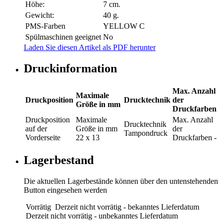
Höhe:
7 cm.
Gewicht:
40 g.
PMS-Farben
YELLOW C
Spülmaschinen geeignet
No
Laden Sie diesen Artikel als PDF herunter
Druckinformation
Max. Anzahl
Maximale
Druckposition
Drucktechnik
der
Größe in mm
Druckfarben
Druckposition
Maximale
Max. Anzahl
Drucktechnik
auf der
Größe in mm
der
Tampondruck
Vorderseite
22 x 13
Druckfarben
-
Lagerbestand
Die aktuellen Lagerbestände können über den untenstehenden
Button eingesehen werden
Vorrätig
Derzeit nicht vorrätig - bekanntes Lieferdatum
Derzeit nicht vorrätig - unbekanntes Lieferdatum