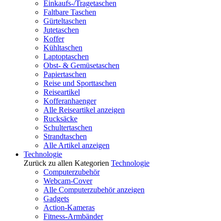
Einkaufs-/Tragetaschen
Faltbare Taschen
Gürteltaschen
Jutetaschen
Koffer
Kühltaschen
Laptoptaschen
Obst- & Gemüsetaschen
Papiertaschen
Reise und Sporttaschen
Reiseartikel
Kofferanhaenger
Alle Reiseartikel anzeigen
Rucksäcke
Schultertaschen
Strandtaschen
Alle Artikel anzeigen
Technologie
Zurück zu allen Kategorien
Technologie
Computerzubehör
Webcam-Cover
Alle Computerzubehör anzeigen
Gadgets
Action-Kameras
Fitness-Armbänder