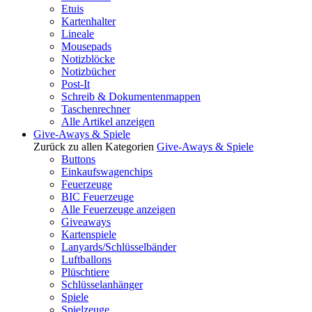
Etuis
Kartenhalter
Lineale
Mousepads
Notizblöcke
Notizbücher
Post-It
Schreib & Dokumentenmappen
Taschenrechner
Alle Artikel anzeigen
Give-Aways & Spiele
Zurück zu allen Kategorien
Give-Aways & Spiele
Buttons
Einkaufswagenchips
Feuerzeuge
BIC Feuerzeuge
Alle Feuerzeuge anzeigen
Giveaways
Kartenspiele
Lanyards/Schlüsselbänder
Luftballons
Plüschtiere
Schlüsselanhänger
Spiele
Spielzeuge