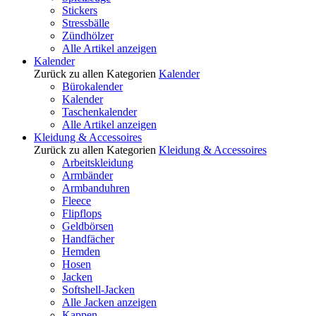
Stickers
Stressbälle
Zündhölzer
Alle Artikel anzeigen
Kalender
Zurück zu allen Kategorien
Kalender
Bürokalender
Kalender
Taschenkalender
Alle Artikel anzeigen
Kleidung & Accessoires
Zurück zu allen Kategorien
Kleidung & Accessoires
Arbeitskleidung
Armbänder
Armbanduhren
Fleece
Flipflops
Geldbörsen
Handfächer
Hemden
Hosen
Jacken
Softshell-Jacken
Alle Jacken anzeigen
Kappen