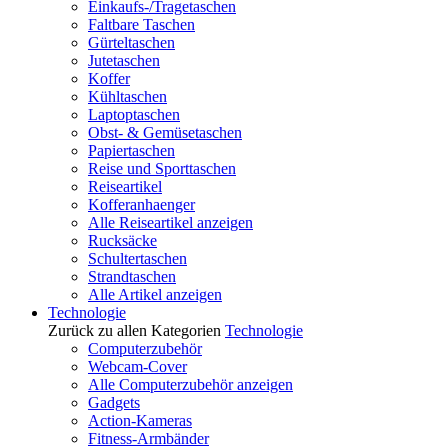
Einkaufs-/Tragetaschen
Faltbare Taschen
Gürteltaschen
Jutetaschen
Koffer
Kühltaschen
Laptoptaschen
Obst- & Gemüsetaschen
Papiertaschen
Reise und Sporttaschen
Reiseartikel
Kofferanhaenger
Alle Reiseartikel anzeigen
Rucksäcke
Schultertaschen
Strandtaschen
Alle Artikel anzeigen
Technologie
Zurück zu allen Kategorien
Technologie
Computerzubehör
Webcam-Cover
Alle Computerzubehör anzeigen
Gadgets
Action-Kameras
Fitness-Armbänder