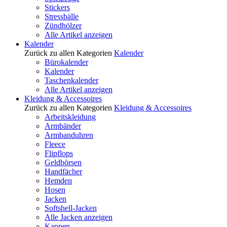
Stickers
Stressbälle
Zündhölzer
Alle Artikel anzeigen
Kalender
Zurück zu allen Kategorien
Kalender
Bürokalender
Kalender
Taschenkalender
Alle Artikel anzeigen
Kleidung & Accessoires
Zurück zu allen Kategorien
Kleidung & Accessoires
Arbeitskleidung
Armbänder
Armbanduhren
Fleece
Flipflops
Geldbörsen
Handfächer
Hemden
Hosen
Jacken
Softshell-Jacken
Alle Jacken anzeigen
Kappen