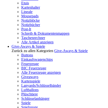
Etuis
Kartenhalter
Lineale
Mousepads
Notizblöcke
Notizbücher
Post-It
Schreib & Dokumentenmappen
Taschenrechner
Alle Artikel anzeigen
Give-Aways & Spiele
Zurück zu allen Kategorien
Give-Aways & Spiele
Buttons
Einkaufswagenchips
Feuerzeuge
BIC Feuerzeuge
Alle Feuerzeuge anzeigen
Giveaways
Kartenspiele
Lanyards/Schlüsselbänder
Luftballons
Plüschtiere
Schlüsselanhänger
Spiele
Spielzeuge