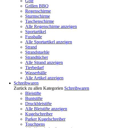
Golf
Grillen BBQ
Regenschirme
Sturmschirme
Taschenschirme
Alle Regenschirme anzeigen
Sportartikel
Fussballe
Alle Sportartikel anzeigen
Strand
Strandstuehle
Strandtücher
Alle Strand anzeigen
Tierbedarf
Wasserbälle
Alle Artikel anzeigen
Schreibwaren
Zurück zu allen Kategorien
Schreibwaren
Bleistifte
Buntstifte
Druckbleistifte
Alle Bleistifte anzeigen
Kugelschreiber
Parker Kugelschreiber
Touchpens